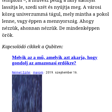
templom –, a művész pedig a lány sikolyát
lassítja le, szedi szét és nyújtja meg. A városi
közeg univerzummá tágul, mely mintha a pokol
lenne, vagy éppen a mennyország. Ahogy
nézzük, ahonnan nézzük. De mindenképpen
örök.
Kapcsolódó cikkek a Qubiten:
Melyik az a mű, amelyik azt akarja, hogy
gondolj az amazonasi erdőkre?
Német Szilvi
majom
2019. szeptember 16.