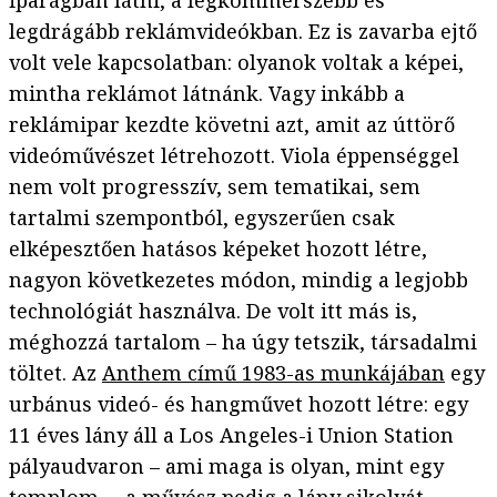
iparágban látni, a legkommerszebb és
legdrágább reklámvideókban. Ez is zavarba ejtő
volt vele kapcsolatban: olyanok voltak a képei,
mintha reklámot látnánk. Vagy inkább a
reklámipar kezdte követni azt, amit az úttörő
videóművészet létrehozott. Viola éppenséggel
nem volt progresszív, sem tematikai, sem
tartalmi szempontból, egyszerűen csak
elképesztően hatásos képeket hozott létre,
nagyon következetes módon, mindig a legjobb
technológiát használva. De volt itt más is,
méghozzá tartalom – ha úgy tetszik, társadalmi
töltet. Az
Anthem című 1983-as munkájában
egy
urbánus videó- és hangművet hozott létre: egy
11 éves lány áll a Los Angeles-i Union Station
pályaudvaron – ami maga is olyan, mint egy