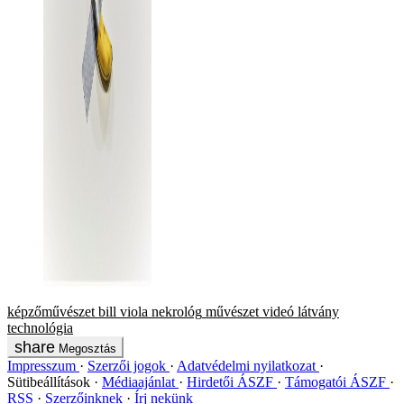
képzőművészet
bill viola
nekrológ
művészet
videó
látvány
technológia
Megosztás
Impresszum
Szerzői jogok
Adatvédelmi nyilatkozat
Sütibeállítások
Médiaajánlat
Hirdetői ÁSZF
Támogatói ÁSZF
RSS
Szerzőinknek
Írj nekünk