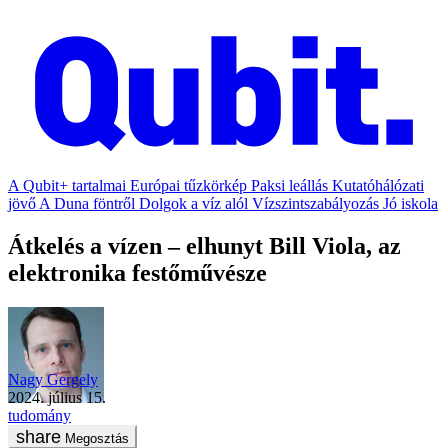
A Qubit+ tartalmai
Európai tűzkörkép
Paksi leállás
Kutatóhálózati
jövő
A Duna föntről
Dolgok a víz alól
Vízszintszabályozás
Jó iskola
Átkelés a vízen – elhunyt Bill Viola, az
elektronika festőművésze
Nagy Gergely
2024. július 15.
tudomány
Megosztás