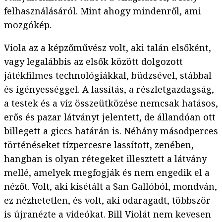
felhasználásáról. Mint ahogy mindenről, ami
mozgókép.
Viola az a képzőművész volt, aki talán elsőként,
vagy legalábbis az elsők között dolgozott
játékfilmes technológiákkal, büdzsével, stábbal
és igényességgel. A lassítás, a részletgazdagság,
a testek és a víz összeütközése nemcsak hatásos,
erős és pazar látványt jelentett, de állandóan ott
billegett a giccs határán is. Néhány másodperces
történéseket tízpercesre lassított, zenében,
hangban is olyan rétegeket illesztett a látvány
mellé, amelyek megfogják és nem engedik el a
nézőt. Volt, aki kisétált a San Gallóból, mondván,
ez nézhetetlen, és volt, aki odaragadt, többször
is újranézte a videókat. Bill Violát nem kevesen