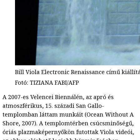
Bill Viola Electronic Renaissance című kiállít
Fotó
:
TIZIANA FABI/AFP
A 2007-es Velencei Biennálén, az apró és
atmoszférikus, 15. századi San Gallo-
templomban láttam munkáit (Ocean Without A
Shore, 2007). A templomtérben csúcsminőségű,
óriás plazmaképernyőkön futottak Viola videói,