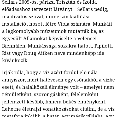
Sellars 2005-ös, párizsi Trisztán és Izolda
előadásához tervezett látványt – Sellars pedig,
ma divatos szóval, immerzív kiállítási
installációt hozott létre Viola számára. Munkáit
a legkomolyabb múzeumok mutatták be, az
Egyesült Államokat képviselte a Velencei
Biennálén. Munkássága sokakra hatott, Pipilotti
Rist vagy Doug Aitken neve mindenképp ide
kívánkozik.
Írják róla, hogy a víz azért fordul elő nála
annyiszor, mert hatévesen egy csónakból a vízbe
esett, és halálközeli élménye volt – amelyet nem
rémületként, szorongásként, félelemként
jellemzett később, hanem békés élményként.
Lehetne életrajzi vonatkozásokat citálni, de a víz
metafora inkább: a határ, egy másik világba, egy