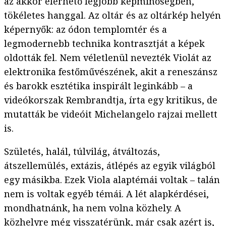
az akkor elérhető legjobb képminőségben,
tökéletes hanggal. Az oltár és az oltárkép helyén
képernyők: az ódon templomtér és a
legmodernebb technika kontrasztját a képek
oldották fel. Nem véletlenül nevezték Violát az
elektronika festőművészének, akit a reneszánsz
és barokk esztétika inspirált leginkább – a
videókorszak Rembrandtja, írta egy kritikus, de
mutatták be videóit Michelangelo rajzai mellett
is.
Születés, halál, túlvilág, átváltozás,
átszellemülés, extázis, átlépés az egyik világból
egy másikba. Ezek Viola alaptémái voltak – talán
nem is voltak egyéb témái. A lét alapkérdései,
mondhatnánk, ha nem volna közhely. A
közhelyre még visszatérünk, már csak azért is,