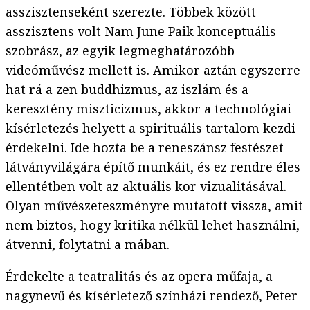
asszisztenseként szerezte. Többek között
asszisztens volt Nam June Paik konceptuális
szobrász, az egyik legmeghatározóbb
videóművész mellett is. Amikor aztán egyszerre
hat rá a zen buddhizmus, az iszlám és a
keresztény miszticizmus, akkor a technológiai
kísérletezés helyett a spirituális tartalom kezdi
érdekelni. Ide hozta be a reneszánsz festészet
látványvilágára építő munkáit, és ez rendre éles
ellentétben volt az aktuális kor vizualitásával.
Olyan művészeteszményre mutatott vissza, amit
nem biztos, hogy kritika nélkül lehet használni,
átvenni, folytatni a mában.
Érdekelte a teatralitás és az opera műfaja, a
nagynevű és kísérletező színházi rendező, Peter