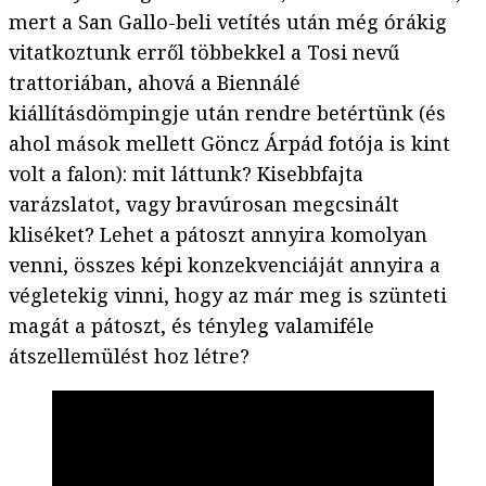
mert a San Gallo-beli vetítés után még órákig
vitatkoztunk erről többekkel a Tosi nevű
trattoriában, ahová a Biennálé
kiállításdömpingje után rendre betértünk (és
ahol mások mellett Göncz Árpád fotója is kint
volt a falon): mit láttunk? Kisebbfajta
varázslatot, vagy bravúrosan megcsinált
kliséket? Lehet a pátoszt annyira komolyan
venni, összes képi konzekvenciáját annyira a
végletekig vinni, hogy az már meg is szünteti
magát a pátoszt, és tényleg valamiféle
átszellemülést hoz létre?