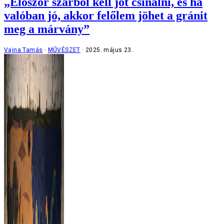
„Először szarból kell jót csinálni, és ha
valóban jó, akkor felőlem jöhet a gránit
meg a márvány”
Vajna Tamás
MŰVÉSZET
2025. május 23.