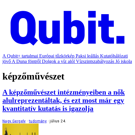
A Qubit+ tartalmai
Európai tűzkörkép
Paksi leállás
Kutatóhálózati
jövő
A Duna föntről
Dolgok a víz alól
Vízszintszabályozás
Jó iskola
képzőművészet
A képzőművészet intézményeiben a nők
alulreprezentáltak, és ezt most már egy
kvantitatív kutatás is igazolja
Nagy Gergely
tudomány
július 24.