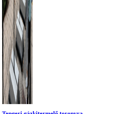
Tengeri gázkitermelő toronyra