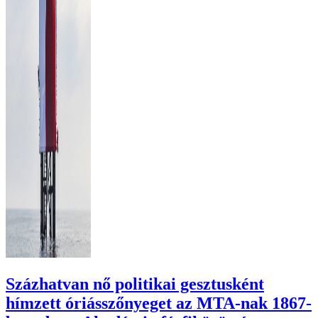
Százhatvan nő politikai gesztusként
hímzett óriásszőnyeget az MTA-nak 1867-