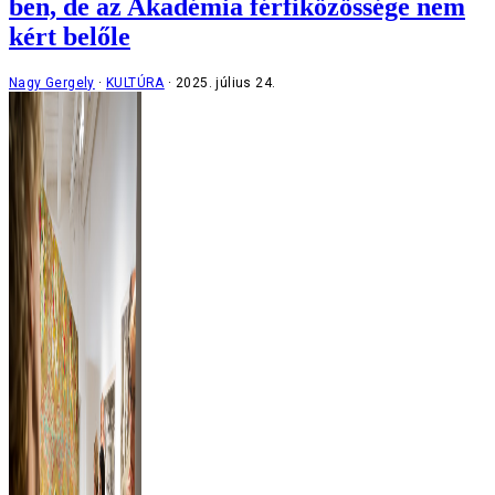
ben, de az Akadémia férfiközössége nem
kért belőle
Nagy Gergely
KULTÚRA
2025. július 24.