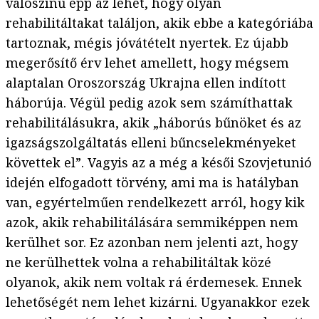
valószínű épp az lehet, hogy olyan
rehabilitáltakat találjon, akik ebbe a kategóriába
tartoznak, mégis jóvátételt nyertek. Ez újabb
megerősítő érv lehet amellett, hogy mégsem
alaptalan Oroszország Ukrajna ellen indított
háborúja. Végül pedig azok sem számíthattak
rehabilitálásukra, akik „háborús bűnöket és az
igazságszolgáltatás elleni bűncselekményeket
követtek el”. Vagyis az a még a késői Szovjetunió
idején elfogadott törvény, ami ma is hatályban
van, egyértelműen rendelkezett arról, hogy kik
azok, akik rehabilitálására semmiképpen nem
kerülhet sor. Ez azonban nem jelenti azt, hogy
ne kerülhettek volna a rehabilitáltak közé
olyanok, akik nem voltak rá érdemesek. Ennek
lehetőségét nem lehet kizárni. Ugyanakkor ezek