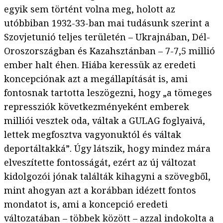
egyik sem történt volna meg, holott az
utóbbiban 1932-33-ban mai tudásunk szerint a
Szovjetunió teljes területén – Ukrajnában, Dél-
Oroszországban és Kazahsztánban – 7-7,5 millió
ember halt éhen. Hiába keressük az eredeti
koncepciónak azt a megállapítását is, ami
fontosnak tartotta leszögezni, hogy „a tömeges
repressziók következményeként emberek
milliói vesztek oda, váltak a GULAG foglyaivá,
lettek megfosztva vagyonuktól és váltak
deportáltakká”. Úgy látszik, hogy mindez mára
elveszítette fontosságát, ezért az új változat
kidolgozói jónak találták kihagyni a szövegből,
mint ahogyan azt a korábban idézett fontos
mondatot is, ami a koncepció eredeti
változatában – többek között – azzal indokolta a