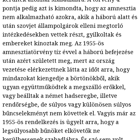
pontja pedig azt is kimondta, hogy az amnesztia
nem alkalmazható azokra, akik a háború alatt és
után szovjet állampolgárok elleni megtorló
intézkedésekben vettek részt, gyilkoltak és
embereket kínoztak meg. Az 1955-ös
amnesztiatörvény tíz évvel a háború befejezése
után azért született meg, mert az ország
vezetése elérkezettnek látta az időt arra, hogy
mindazokat kiengedje a börtönökből, akik
ugyan együttműködtek a megszálló erőkkel,
vagy beálltak a német hadseregbe, illetve
rendőrségbe, de súlyos vagy különösen súlyos
bűncselekményt nem követtek el. Vagyis már az
1955-ös rendelkezés is ügyelt arra, hogy a
legsúlyosabb bűnöket elkövetők ne
kerülhessenek szabadlábra. És szó sem volt