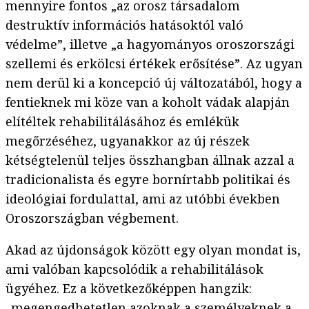
mennyire fontos „az orosz társadalom
destruktív információs hatásoktól való
védelme”, illetve „a hagyományos oroszországi
szellemi és erkölcsi értékek erősítése”. Az ugyan
nem derül ki a koncepció új változatából, hogy a
fentieknek mi köze van a koholt vádak alapján
elítéltek rehabilitálásához és emlékük
megőrzéséhez, ugyanakkor az új részek
kétségtelenül teljes összhangban állnak azzal a
tradicionalista és egyre bornírtabb politikai és
ideológiai fordulattal, ami az utóbbi években
Oroszországban végbement.
Akad az újdonságok között egy olyan mondat is,
ami valóban kapcsolódik a rehabilitálások
ügyéhez. Ez a következőképpen hangzik:
„megengedhetetlen azoknak a személyeknek a