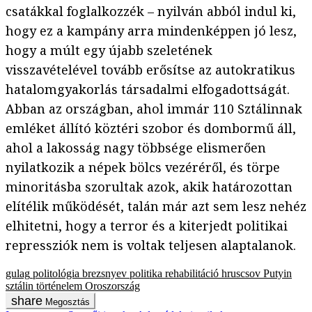
csatákkal foglalkozzék – nyilván abból indul ki,
hogy ez a kampány arra mindenképpen jó lesz,
hogy a múlt egy újabb szeletének
visszavételével tovább erősítse az autokratikus
hatalomgyakorlás társadalmi elfogadottságát.
Abban az országban, ahol immár 110 Sztálinnak
emléket állító köztéri szobor és dombormű áll,
ahol a lakosság nagy többsége elismerően
nyilatkozik a népek bölcs vezéréről, és törpe
minoritásba szorultak azok, akik határozottan
elítélik működését, talán már azt sem lesz nehéz
elhitetni, hogy a terror és a kiterjedt politikai
repressziók nem is voltak teljesen alaptalanok.
gulag
politológia
brezsnyev
politika
rehabilitáció
hruscsov
Putyin
sztálin
történelem
Oroszország
Megosztás