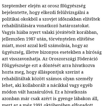
Szeptember elején az orosz főügyészség
bejelentette, hogy elkezdi felülvizsgálni a
politikai okokból a szovjet időszakban elítéltek
rehabilitálására vonatkozó határozatokat.
Vagyis hiába nyert valaki jóvátételt korábban,
jellemzően 1987 után, törvénytelen elítélése
miatt, most azzal kell számolnia, hogy az
ügyészség, illetve bizonyos esetekben a bíróság
azt visszavonhatja. Az Oroszországi Föderáció
Főügyészsége ezt a döntését arra hivatkozva
hozta meg, hogy álláspontjuk szerint a
rehabilitáltak között számos olyan személy
lehet, aki kollaborált a nácikkal vagy egyéb
módon vált hazaárulóvá. Ez a hivatkozás
azonban már csak azért is gyenge lábakon áll,
mert az a még 1991 októberében elfogadott