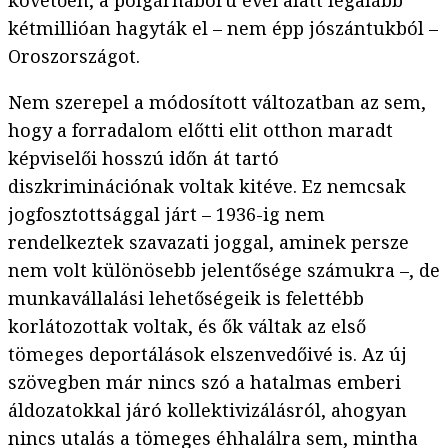
követően, a polgárháború évei alatt legalább
kétmillióan hagyták el – nem épp jószántukból –
Oroszországot.
Nem szerepel a módosított változatban az sem,
hogy a forradalom előtti elit otthon maradt
képviselői hosszú időn át tartó
diszkriminációnak voltak kitéve. Ez nemcsak
jogfosztottsággal járt – 1936-ig nem
rendelkeztek szavazati joggal, aminek persze
nem volt különösebb jelentősége számukra –, de
munkavállalási lehetőségeik is felettébb
korlátozottak voltak, és ők váltak az első
tömeges deportálások elszenvedőivé is. Az új
szövegben már nincs szó a hatalmas emberi
áldozatokkal járó kollektivizálásról, ahogyan
nincs utalás a tömeges éhhalálra sem, mintha