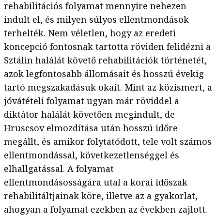
rehabilitációs folyamat mennyire nehezen
indult el, és milyen súlyos ellentmondások
terhelték. Nem véletlen, hogy az eredeti
koncepció fontosnak tartotta röviden felidézni a
Sztálin halálát követő rehabilitációk történetét,
azok legfontosabb állomásait és hosszú évekig
tartó megszakadásuk okait. Mint az közismert, a
jóvátételi folyamat ugyan már röviddel a
diktátor halálát követően megindult, de
Hruscsov elmozdítása után hosszú időre
megállt, és amikor folytatódott, tele volt számos
ellentmondással, következetlenséggel és
elhallgatással. A folyamat
ellentmondásosságára utal a korai időszak
rehabilitáltjainak köre, illetve az a gyakorlat,
ahogyan a folyamat ezekben az években zajlott.