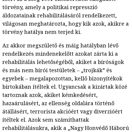
törvény, amely a politikai represszió
áldozatainak rehabilitálásáról rendelkezett,
világosan meghatározta, hogy kik azok, akikre a
törvény hatálya nem terjed ki.
Az akkor megszülető és máig hatályban lévő
rendelkezés mindenekelőtt azokat zárta ki a
rehabilitálás lehetőségéből, akiket a bíróságok
és más nem bírói testületek – „trojkák” és
egyebek – megalapozottan, kellő bizonyítékok
birtokában ítéltek el. Ugyancsak a kizártak közé
tartoznak azok, akiket kémkedésért,
hazaárulásért, az ellenség oldalára történő
átállásért, terrorista akcióért vagy diverzióért
ítéltek el. Azok sem számíthattak
rehabilitálásukra, akik a „Nagy Honvédő Háború