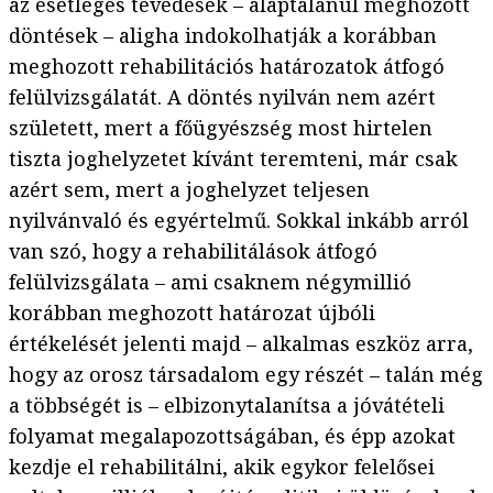
az esetleges tévedések – alaptalanul meghozott
döntések – aligha indokolhatják a korábban
meghozott rehabilitációs határozatok átfogó
felülvizsgálatát. A döntés nyilván nem azért
született, mert a főügyészség most hirtelen
tiszta joghelyzetet kívánt teremteni, már csak
azért sem, mert a joghelyzet teljesen
nyilvánvaló és egyértelmű. Sokkal inkább arról
van szó, hogy a rehabilitálások átfogó
felülvizsgálata – ami csaknem négymillió
korábban meghozott határozat újbóli
értékelését jelenti majd – alkalmas eszköz arra,
hogy az orosz társadalom egy részét – talán még
a többségét is – elbizonytalanítsa a jóvátételi
folyamat megalapozottságában, és épp azokat
kezdje el rehabilitálni, akik egykor felelősei