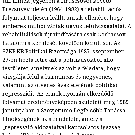
túl. Ennek jegyében a Hruscsovot követő
Brezsnyev idején (1964-1982) a rehabilitációs
folyamat teljesen leállt, annak ellenére, hogy
emberek milliói vártak ügyük felülvizsgálatát. A
rehabilitálások újraindítására csak Gorbacsov
hatalomra kerülését követően került sor. Az
SZKP KB Politikai Bizottsága 1987. szeptember
27-én hozta létre azt a politikusokból álló
testületet, amelynek az volt a feladata, hogy
vizsgálja felül a harmincas és negyvenes,
valamint az ötvenes évek elejének politikai
represszióit. Az ennek nyomán elkezdődő
folyamat eredményeképpen született meg 1989
januárjában a Szovjetunió Legfelsőbb Tanácsa
Elnökségének az a rendelete, amely a
„represszió áldozataival kapcsolatos igazság