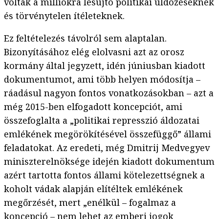
voltak a milliókra lesújtó politikai üldözéseknek
és törvénytelen ítéleteknek.
Ez feltételezés távolról sem alaptalan.
Bizonyításához elég elolvasni azt az orosz
kormány által jegyzett, idén júniusban kiadott
dokumentumot, ami több helyen módosítja –
ráadásul nagyon fontos vonatkozásokban – azt a
még 2015-ben elfogadott koncepciót, ami
összefoglalta a „politikai represszió áldozatai
emlékének megörökítésével összefüggő” állami
feladatokat. Az eredeti, még Dmitrij Medvegyev
miniszterelnöksége idején kiadott dokumentum
azért tartotta fontos állami kötelezettségnek a
koholt vádak alapján elítéltek emlékének
megőrzését, mert „enélkül – fogalmaz a
koncepció – nem lehet az emberi jogok