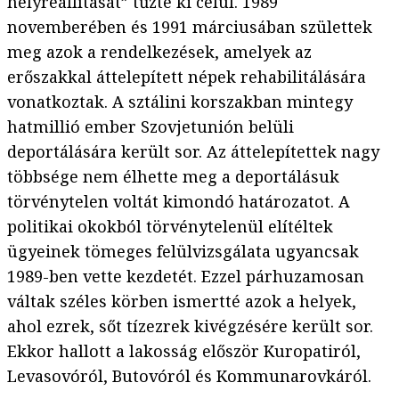
helyreállítását” tűzte ki célul. 1989
novemberében és 1991 márciusában születtek
meg azok a rendelkezések, amelyek az
erőszakkal áttelepített népek rehabilitálására
vonatkoztak. A sztálini korszakban mintegy
hatmillió ember Szovjetunión belüli
deportálására került sor. Az áttelepítettek nagy
többsége nem élhette meg a deportálásuk
törvénytelen voltát kimondó határozatot. A
politikai okokból törvénytelenül elítéltek
ügyeinek tömeges felülvizsgálata ugyancsak
1989-ben vette kezdetét. Ezzel párhuzamosan
váltak széles körben ismertté azok a helyek,
ahol ezrek, sőt tízezrek kivégzésére került sor.
Ekkor hallott a lakosság először Kuropatiról,
Levasovóról, Butovóról és Kommunarovkáról.