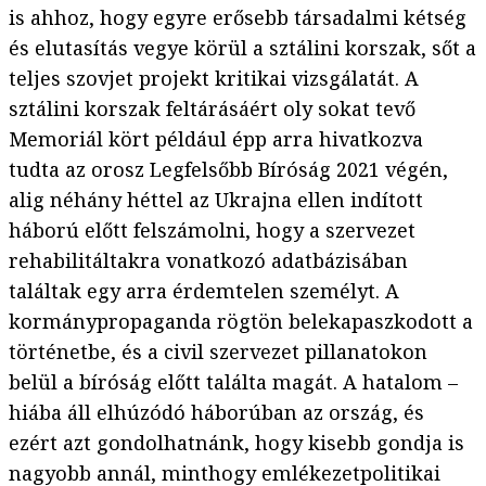
is ahhoz, hogy egyre erősebb társadalmi kétség
és elutasítás vegye körül a sztálini korszak, sőt a
teljes szovjet projekt kritikai vizsgálatát. A
sztálini korszak feltárásáért oly sokat tevő
Memoriál kört például épp arra hivatkozva
tudta az orosz Legfelsőbb Bíróság 2021 végén,
alig néhány héttel az Ukrajna ellen indított
háború előtt felszámolni, hogy a szervezet
rehabilitáltakra vonatkozó adatbázisában
találtak egy arra érdemtelen személyt. A
kormánypropaganda rögtön belekapaszkodott a
történetbe, és a civil szervezet pillanatokon
belül a bíróság előtt találta magát. A hatalom –
hiába áll elhúzódó háborúban az ország, és
ezért azt gondolhatnánk, hogy kisebb gondja is
nagyobb annál, minthogy emlékezetpolitikai