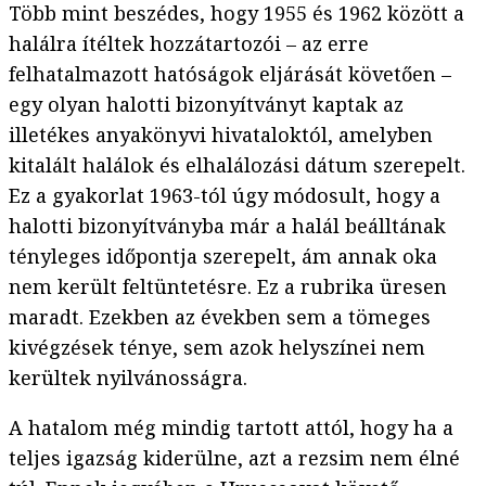
Több mint beszédes, hogy 1955 és 1962 között a
halálra ítéltek hozzátartozói – az erre
felhatalmazott hatóságok eljárását követően –
egy olyan halotti bizonyítványt kaptak az
illetékes anyakönyvi hivataloktól, amelyben
kitalált halálok és elhalálozási dátum szerepelt.
Ez a gyakorlat 1963-tól úgy módosult, hogy a
halotti bizonyítványba már a halál beálltának
tényleges időpontja szerepelt, ám annak oka
nem került feltüntetésre. Ez a rubrika üresen
maradt. Ezekben az években sem a tömeges
kivégzések ténye, sem azok helyszínei nem
kerültek nyilvánosságra.
A hatalom még mindig tartott attól, hogy ha a
teljes igazság kiderülne, azt a rezsim nem élné