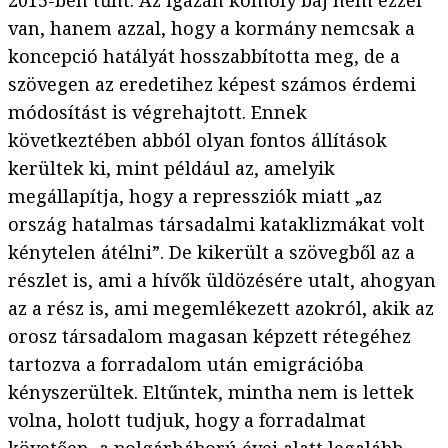
2015-ben tűnt. Az igazán komoly baj nem ezzel
van, hanem azzal, hogy a kormány nemcsak a
koncepció hatályát hosszabbította meg, de a
szövegen az eredetihez képest számos érdemi
módosítást is végrehajtott. Ennek
következtében abból olyan fontos állítások
kerültek ki, mint például az, amelyik
megállapítja, hogy a repressziók miatt „az
ország hatalmas társadalmi kataklizmákat volt
kénytelen átélni”. De kikerült a szövegből az a
részlet is, ami a hívők üldözésére utalt, ahogyan
az a rész is, ami megemlékezett azokról, akik az
orosz társadalom magasan képzett rétegéhez
tartozva a forradalom után emigrációba
kényszerültek. Eltűntek, mintha nem is lettek
volna, holott tudjuk, hogy a forradalmat