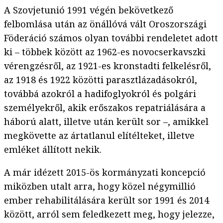
A Szovjetunió 1991 végén bekövetkező
felbomlása után az önállóvá vált Oroszországi
Föderáció számos olyan további rendeletet adott
ki – többek között az 1962-es novocserkavszki
vérengzésről, az 1921-es kronstadti felkelésről,
az 1918 és 1922 közötti parasztlázadásokról,
továbbá azokról a hadifoglyokról és polgári
személyekről, akik erőszakos repatriálására a
háború alatt, illetve után került sor –, amikkel
megkövette az ártatlanul elítélteket, illetve
emléket állított nekik.
A már idézett 2015-ös kormányzati koncepció
miközben utalt arra, hogy közel négymillió
ember rehabilitálására került sor 1991 és 2014
között, arról sem feledkezett meg, hogy jelezze,