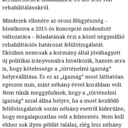
rehabilitálásukról.
Mindezek ellenére az orosz főügyészség –
hivatkozva a 2015-ös koncepció módosított
változatára – feladatának érzi a közel négymillió
rehabilitációs határozat felülvizsgálatát.
Eközben nemcsak a kormány által jóváhagyott
új politikai irányvonalra hivatkozik, hanem arra
is, hogy kötelessége a „történelmi igazság”
helyreállítása. És ez az „igazság” most láthatóan
egészen más, mint néhány évvel korábban volt.
Nem tűnik meggyőzőnek, hogy a „történelmi
igazság” azzal állna helyre, ha a most kezdődő
felülvizsgálatok során néhány esetről kiderülne,
hogy megalapozatlan volt a felmentés. Nem kell
ehhez sok ilyen példát találni, elég lesz néhány