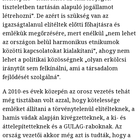
tiszteletben tartásán alapuló jogállamot
létrehozni”. De azért is szükség van az
igazságtalanul elítéltek előtti főhajtásra és
emlékük megőrzésére, mert enélkül „nem lehet
az országon belül harmonikus etnikumok
közötti kapcsolatokat kialakítani”, ahogy nem
lehet a politikai közösségnek „olyan erkölcsi
iránytűt sem felkínálni, ami a társadalom
fejlődését szolgálná”.
A 2010-es évek közepén az orosz vezetés tehát
még tisztában volt azzal, hogy kötelessége
emléket állítani a törvénytelenül elítélteknek, a
hamis vádak alapján kivégzetteknek, a ki- és
áttelepítetteknek és a GULAG-raboknak. Az
ország vezetői akkor még azt is tudták, hogy a