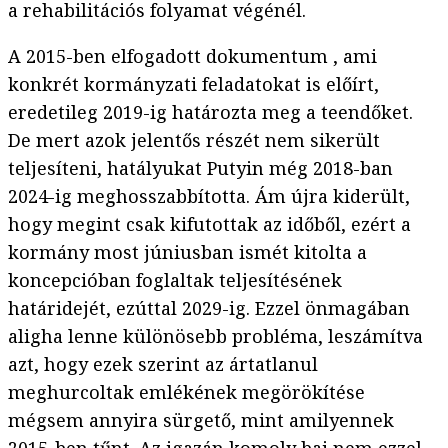
a rehabilitációs folyamat végénél.
A 2015-ben elfogadott dokumentum , ami
konkrét kormányzati feladatokat is előírt,
eredetileg 2019-ig határozta meg a teendőket.
De mert azok jelentős részét nem sikerült
teljesíteni, hatályukat Putyin még 2018-ban
2024-ig meghosszabbította. Ám újra kiderült,
hogy megint csak kifutottak az időből, ezért a
kormány most júniusban ismét kitolta a
koncepcióban foglaltak teljesítésének
határidejét, ezúttal 2029-ig. Ezzel önmagában
aligha lenne különösebb probléma, leszámítva
azt, hogy ezek szerint az ártatlanul
meghurcoltak emlékének megörökítése
mégsem annyira sürgető, mint amilyennek