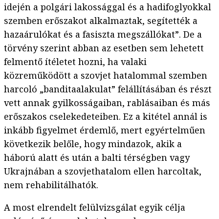
idején a polgári lakossággal és a hadifoglyokkal
szemben erőszakot alkalmaztak, segítették a
hazaárulókat és a fasiszta megszállókat”. De a
törvény szerint abban az esetben sem lehetett
felmentő ítéletet hozni, ha valaki
közreműködött a szovjet hatalommal szemben
harcoló „banditaalakulat” felállításában és részt
vett annak gyilkosságaiban, rablásaiban és más
erőszakos cselekedeteiben. Ez a kitétel annál is
inkább figyelmet érdemlő, mert egyértelműen
következik belőle, hogy mindazok, akik a
háború alatt és után a balti térségben vagy
Ukrajnában a szovjethatalom ellen harcoltak,
nem rehabilitálhatók.
A most elrendelt felülvizsgálat egyik célja