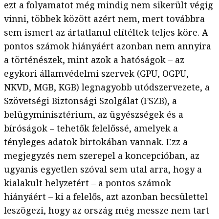
ezt a folyamatot még mindig nem sikerült végig
vinni, többek között azért nem, mert továbbra
sem ismert az ártatlanul elítéltek teljes köre. A
pontos számok hiányáért azonban nem annyira
a történészek, mint azok a hatóságok – az
egykori államvédelmi szervek (GPU, OGPU,
NKVD, MGB, KGB) legnagyobb utódszervezete, a
Szövetségi Biztonsági Szolgálat (FSZB), a
belügyminisztérium, az ügyészségek és a
bíróságok – tehetők felelőssé, amelyek a
tényleges adatok birtokában vannak. Ezz a
megjegyzés nem szerepel a koncepcióban, az
ugyanis egyetlen szóval sem utal arra, hogy a
kialakult helyzetért – a pontos számok
hiányáért – ki a felelős, azt azonban becsülettel
leszögezi, hogy az ország még messze nem tart