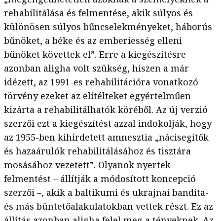
rehabilitálása és felmentése, akik súlyos és
különösen súlyos bűncselekményeket, háborús
bűnöket, a béke és az emberiesség elleni
bűnöket követtek el”. Erre a kiegészítésre
azonban aligha volt szükség, hiszen a már
idézett, az 1991-es rehabilitációra vonatkozó
törvény ezeket az elítélteket egyértelműen
kizárta a rehabilitálhatók köréből. Az új verzió
szerzői ezt a kiegészítést azzal indokolják, hogy
az 1955-ben kihirdetett amnesztia „nácisegítők
és hazaárulók rehabilitálásához és tisztára
mosásához vezetett”. Olyanok nyertek
felmentést – állítják a módosított koncepció
szerzői –, akik a baltikumi és ukrajnai bandita-
és más büntetőalakulatokban vettek részt. Ez az
állítás azonban aligha felel meg a tényeknek. Az