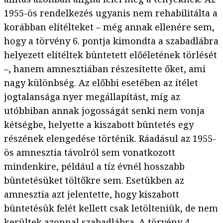
1955-ös rendelkezés ugyanis nem rehabilitálta a
korábban elítélteket – még annak ellenére sem,
hogy a törvény 6. pontja kimondta a szabadlábra
helyezett elítéltek büntetett előéletének törlését
–, hanem amnesztiában részesítette őket, ami
nagy különbség. Az előbbi esetében az ítélet
jogtalansága nyer megállapítást, míg az
utóbbiban annak jogosságát senki nem vonja
kétségbe, helyette a kiszabott büntetés egy
részének elengedése történik. Ráadásul az 1955-
ös amnesztia távolról sem vonatkozott
mindenkire, például a tíz évnél hosszabb
büntetésüket töltőkre sem. Esetükben az
amnesztia azt jelentette, hogy kiszabott
büntetésük felét kellett csak letölteniük, de nem
kerültek azonnal szabadlábra. A törvény 4.