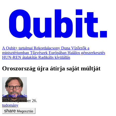
A Qubit+ tartalmai
Rekordalacsony Duna
Vízőrzők a
minisztériumban
Tűzvészek Európában
Halálos génszerkesztés
HUN-REN átalakítás
Radikális kívülállás
Oroszország újra átírja saját múltját
Sz. Bíró Zoltán
2024. szeptember 26.
tudomány
Megosztás