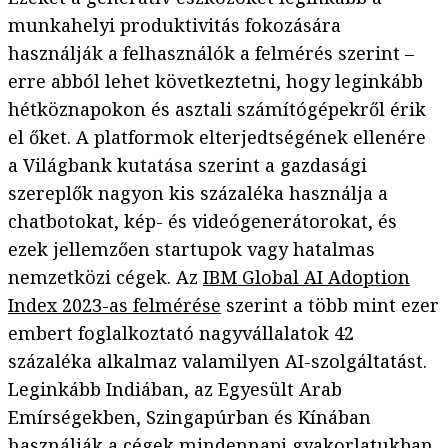
munkahelyi produktivitás fokozására
használják a felhasználók a felmérés szerint –
erre abból lehet következtetni, hogy leginkább
hétköznapokon és asztali számítógépekről érik
el őket. A platformok elterjedtségének ellenére
a Világbank kutatása szerint a gazdasági
szereplők nagyon kis százaléka használja a
chatbotokat, kép- és videógenerátorokat, és
ezek jellemzően startupok vagy hatalmas
nemzetközi cégek. Az
IBM Global AI Adoption
Index 2023-as felmérése
szerint a több mint ezer
embert foglalkoztató nagyvállalatok 42
százaléka alkalmaz valamilyen AI-szolgáltatást.
Leginkább Indiában, az Egyesült Arab
Emírségekben, Szingapúrban és Kínában
használják a cégek mindennapi gyakorlatukban