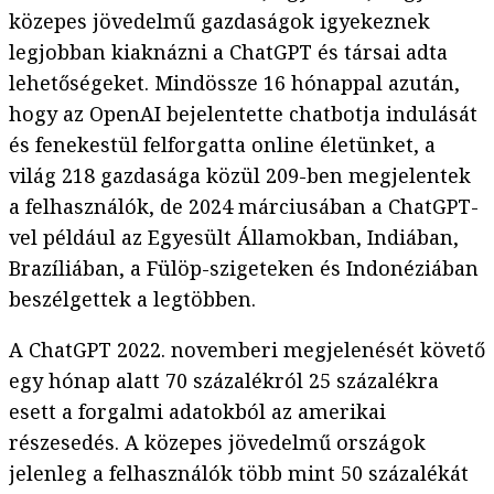
közepes jövedelmű gazdaságok igyekeznek
legjobban kiaknázni a ChatGPT és társai adta
lehetőségeket. Mindössze 16 hónappal azután,
hogy az OpenAI bejelentette chatbotja indulását
és fenekestül felforgatta online életünket, a
világ 218 gazdasága közül 209-ben megjelentek
a felhasználók, de 2024 márciusában a ChatGPT-
vel például az Egyesült Államokban, Indiában,
Brazíliában, a Fülöp-szigeteken és Indonéziában
beszélgettek a legtöbben.
A ChatGPT 2022. novemberi megjelenését követő
egy hónap alatt 70 százalékról 25 százalékra
esett a forgalmi adatokból az amerikai
részesedés. A közepes jövedelmű országok
jelenleg a felhasználók több mint 50 százalékát