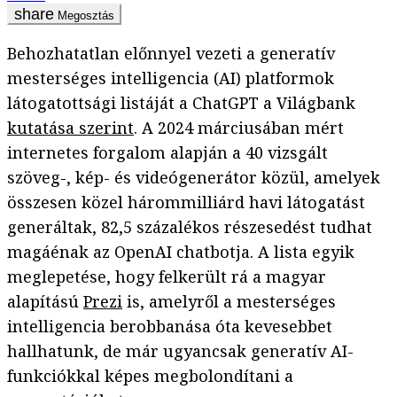
Megosztás
Behozhatatlan előnnyel vezeti a generatív
mesterséges intelligencia (AI) platformok
látogatottsági listáját a ChatGPT a Világbank
kutatása szerint
. A 2024 márciusában mért
internetes forgalom alapján a 40 vizsgált
szöveg-, kép- és videógenerátor közül, amelyek
összesen közel hárommilliárd havi látogatást
generáltak, 82,5 százalékos részesedést tudhat
magáénak az OpenAI chatbotja. A lista egyik
meglepetése, hogy felkerült rá a magyar
alapítású
Prezi
is, amelyről a mesterséges
intelligencia berobbanása óta kevesebbet
hallhatunk, de már ugyancsak generatív AI-
funkciókkal képes megbolondítani a