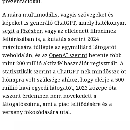
prezentációkat.
A mára multimodális, vagyis szövegeket és
képeket is generáló ChatGPT, amely
hatékonyan
segít a főzésben
vagy az elfeledett filmcímek
feltárásában is, a kutatás szerint 2024
márciusára túllépte az egymilliárd látogatót
weboldalán, és az
OpenAI szerint
hetente több
mint 200 millió aktív felhasználót regisztrált. A
statisztikák szerint a ChatGPT-nek mindössze öt
hónapra volt szüksége ahhoz, hogy elérje a 500
millió havi egyedi látogatót, 2023 közepe óta
viszont érdemben nem növekedett a
látogatószáma, ami a piac telítődésére és a
verseny fokozódására utal.