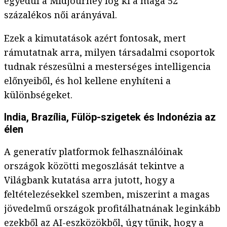
egyedül a Midjourney lóg ki a maga 52
százalékos női arányával.
Ezek a kimutatások azért fontosak, mert
rámutatnak arra, milyen társadalmi csoportok
tudnak részesülni a mesterséges intelligencia
előnyeiből, és hol kellene enyhíteni a
különbségeket.
India, Brazília, Fülöp-szigetek és Indonézia az
élen
A generatív platformok felhasználóinak
országok közötti megoszlását tekintve a
Világbank kutatása arra jutott, hogy a
feltételezésekkel szemben, miszerint a magas
jövedelmű országok profitálhatnának leginkább
ezekből az AI-eszközökből, úgy tűnik, hogy a