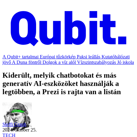
A Qubit+ tartalmai
Európai tűzkörkép
Paksi leállás
Kutatóhálózati
jövő
A Duna föntről
Dolgok a víz alól
Vízszintszabályozás
Jó iskola
Kiderült, melyik chatbotokat és más
generatív AI-eszközöket használják a
legtöbben, a Prezi is rajta van a listán
Steffi Graph
2024. október 25.
TECH