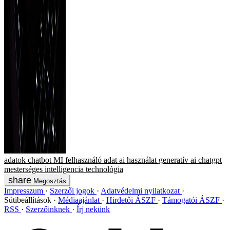
adatok
chatbot
MI
felhasználó
adat
ai
használat
generatív ai
chatgpt
mesterséges intelligencia
technológia
Megosztás
Impresszum
Szerzői jogok
Adatvédelmi nyilatkozat
Sütibeállítások
Médiaajánlat
Hirdetői ÁSZF
Támogatói ÁSZF
RSS
Szerzőinknek
Írj nekünk