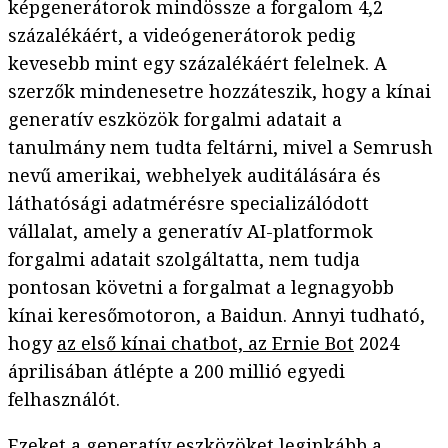
képgenerátorok mindössze a forgalom 4,2
százalékáért, a videógenerátorok pedig
kevesebb mint egy százalékáért felelnek. A
szerzők mindenesetre hozzáteszik, hogy a kínai
generatív eszközök forgalmi adatait a
tanulmány nem tudta feltárni, mivel a Semrush
nevű amerikai, webhelyek auditálására és
láthatósági adatmérésre specializálódott
vállalat, amely a generatív AI-platformok
forgalmi adatait szolgáltatta, nem tudja
pontosan követni a forgalmat a legnagyobb
kínai keresőmotoron, a Baidun. Annyi tudható,
hogy
az első kínai chatbot, az Ernie Bot
2024
áprilisában átlépte a 200 millió egyedi
felhasználót.
Ezeket a generatív eszközöket leginkább a