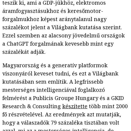
teszik ki, ami a GDP-jükhöz, elektromos
áramfogyasztásukhoz és keresőmotor-
forgalmukhoz képest aránytalanul nagy
százalékot jelent a Világbank kutatása szerint.
Ezzel szemben az alacsony jövedelmű országok
a ChatGPT forgalmának kevesebb mint egy
százalékát adják.
Magyarország és a generatív platformok
viszonyáról keveset tudni, és ezt a Világbank
kutatásában sem említik. A legfrissebb
mesterséges intelligenciával foglalkozó
felmérést a Publicis Groupe Hungary és a GKID
Research & Consulting
készítette
több mint 2000
fő részvételével. Az eredmények azt mutatják,
hogy a válaszadók 79 százaléka tisztában volt
azzal, mi az a mesterséges intelligencia, de