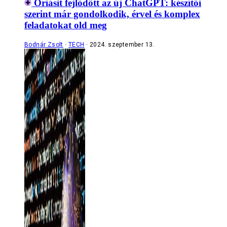
Óriásit fejlődött az új ChatGPT: készítői
szerint már gondolkodik, érvel és komplex
feladatokat old meg
Bodnár Zsolt
TECH
2024. szeptember 13.