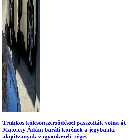
Trükkös kölcsönszerződéssel passzolták volna át
Matolcsy Ádám baráti körének a jegybanki
alapítványok vagyonkezelő cégét