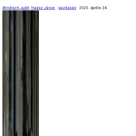
Windisch Judit
,
Haász János
gazdaság
2025. április 24.