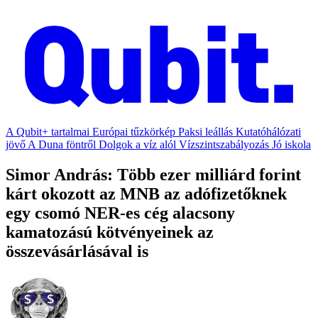
A Qubit+ tartalmai
Európai tűzkörkép
Paksi leállás
Kutatóhálózati
jövő
A Duna föntről
Dolgok a víz alól
Vízszintszabályozás
Jó iskola
Simor András: Több ezer milliárd forint
kárt okozott az MNB az adófizetőknek
egy csomó NER-es cég alacsony
kamatozású kötvényeinek az
összevásárlásával is