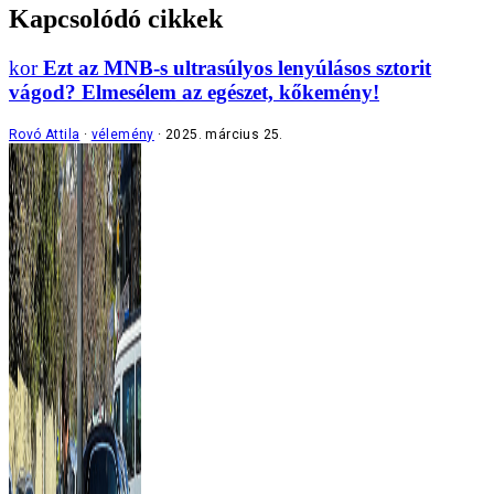
Kapcsolódó cikkek
Ezt az MNB-s ultrasúlyos lenyúlásos sztorit
vágod? Elmesélem az egészet, kőkemény!
Rovó Attila
vélemény
2025. március 25.