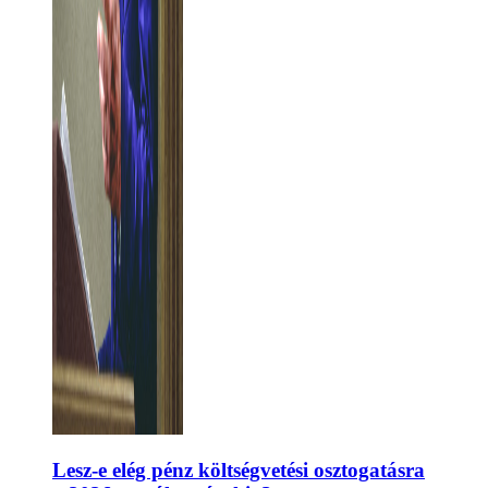
Lesz-e elég pénz költségvetési osztogatásra