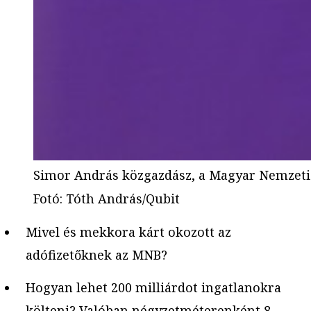
Simor András közgazdász, a Magyar Nemzeti 
Fotó
:
Tóth András/Qubit
Mivel és mekkora kárt okozott az
adófizetőknek az MNB?
Hogyan lehet 200 milliárdot ingatlanokra
költeni? Valóban négyzetméterenként 8