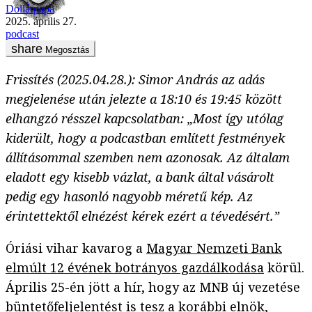
Dollárpapa
2025. április 27.
podcast
Megosztás
Frissítés (2025.04.28.): Simor András az adás
megjelenése után jelezte a 18:10 és 19:45 között
elhangzó résszel kapcsolatban: „Most így utólag
kiderült, hogy a podcastban említett festmények
állításommal szemben nem azonosak. Az általam
eladott egy kisebb vázlat, a bank által vásárolt
pedig egy hasonló nagyobb méretű kép. Az
érintettektől elnézést kérek ezért a tévedésért.”
Óriási vihar kavarog a
Magyar Nemzeti Bank
elmúlt 12 évének botrányos gazdálkodása
körül.
Április 25-én jött a hír, hogy az MNB új vezetése
büntetőfeljelentést
is tesz a korábbi elnök,