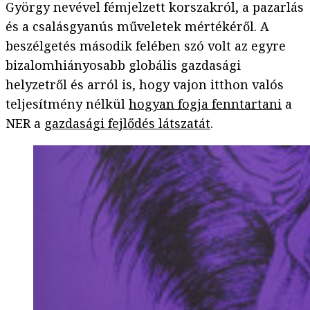
György nevével fémjelzett korszakról, a pazarlás
és a csalásgyanús műveletek mértékéről. A
beszélgetés második felében szó volt az egyre
bizalomhiányosabb globális gazdasági
helyzetről és arról is, hogy vajon itthon valós
teljesítmény nélkül
hogyan fogja fenntartani
a
NER a
gazdasági fejlődés látszatát
.