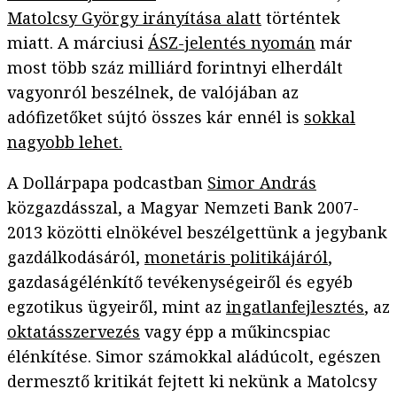
Matolcsy György irányítása alatt
történtek
miatt. A márciusi
ÁSZ-jelentés nyomán
már
most több száz milliárd forintnyi elherdált
vagyonról beszélnek, de valójában az
adófizetőket sújtó összes kár ennél is
sokkal
nagyobb lehet.
A Dollárpapa podcastban
Simor András
közgazdásszal, a Magyar Nemzeti Bank 2007-
2013 közötti elnökével beszélgettünk a jegybank
gazdálkodásáról,
monetáris politikájáról
,
gazdaságélénkítő tevékenységeiről és egyéb
egzotikus ügyeiről, mint az
ingatlanfejlesztés
, az
oktatásszervezés
vagy épp a műkincspiac
élénkítése. Simor számokkal aládúcolt, egészen
dermesztő kritikát fejtett ki nekünk a Matolcsy