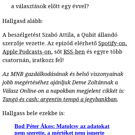
a választások előtt egy évvel?
Hallgasd alább:
A beszélgetést Szabó Attila, a Qubit állandó
szerzője vezette. Az epizód elérhető
Spotify-on
,
Apple Podcasts-on
, sőt
RSS-ben
és egyre több
csatornán, iratkozz fel!
Az MNB gazdálkodásának és belső viszonyainak
jobb megértéséhez ajánljuk Deme Zoltánnak a
Válasz Online-on a napokban megjelent cikkét is:
Tangó és cash: argentin tempó a jegybankban
.
Hallgass bele ezekbe is:
Bod Péter Ákos: Matolcsy az adatokat
nem szerette, a mértéket nem ismerte