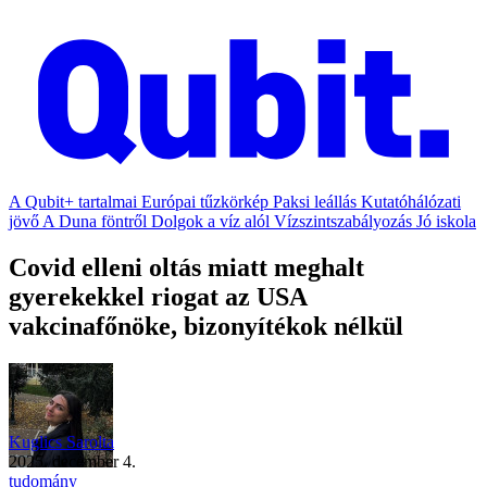
A Qubit+ tartalmai
Európai tűzkörkép
Paksi leállás
Kutatóhálózati
jövő
A Duna föntről
Dolgok a víz alól
Vízszintszabályozás
Jó iskola
Covid elleni oltás miatt meghalt
gyerekekkel riogat az USA
vakcinafőnöke, bizonyítékok nélkül
Kuglics Sarolta
2025. december 4.
tudomány