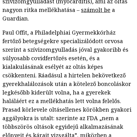
szívizomgyulladást (myocarditis), ami az oltás
nagyon ritka mellékhatása –
számolt be
a
Guardian.
Paul Offit, a Philadelphiai Gyermekkórház
fertőző betegségekre specializálódott orvosa
szerint a szívizomgyulladás jóval gyakoribb és
súlyosabb covidfertőzés esetén, és a
kialakulásának esélyét az oltás képes
csökkenteni. Ráadásul a hirtelen bekövetkező
gyerekhalálozások után a kötelező boncoláskor
legkésőbb kiderült volna, ha a gyerekek
haláláért ez a mellékhatás lett volna felelős.
Prasad körlevele oltásellenes körökben gyakori
aggályokra is utalt: szerinte az FDA „nem a
többszörös oltások egyidejű alkalmazásának
előnyeit és kárait vizsgálta”, miközben a