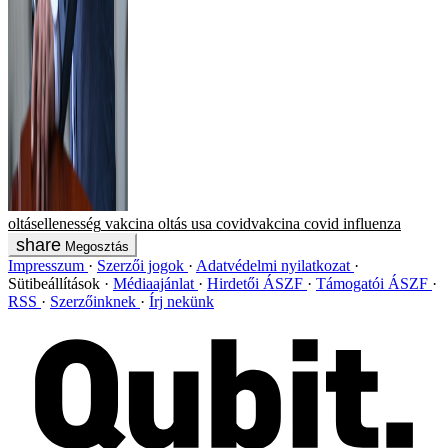
oltásellenesség
vakcina
oltás
usa
covidvakcina
covid
influenza
Megosztás
Impresszum
Szerzői jogok
Adatvédelmi nyilatkozat
Sütibeállítások
Médiaajánlat
Hirdetői ÁSZF
Támogatói ÁSZF
RSS
Szerzőinknek
Írj nekünk