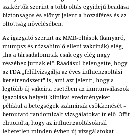
szakértők szerint a több oltás egyidejű beadása
biztonságos és előnyt jelent a hozzáférés és az
oltottság növelésében.
Az igazgató szerint az MMR-oltások (kanyaró,
mumpsz és rózsahimlő elleni vakcinák) elég,
„ha a társadalomnak csak egy elég nagy
részéhez jutnak el”. Ráadásul belengette, hogy
az FDA „felülvizsgálja az éves influenzaoltási
keretrendszert” is, ami azt jelenti, hogy a
legtöbb új vakcina esetében az immunválaszok
igazolása helyett klinikai eredményeket –
például a betegségek számának csökkenését –
bemutató randomizált vizsgálatokat ír elő. Offit
elmondta, hogy az influenzaoltásoknál
lehetetlen minden évben új vizsgálatokat