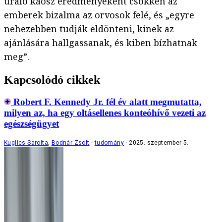
uraló káosz eredményeként csökken az
emberek bizalma az orvosok felé, és „egyre
nehezebben tudják eldönteni, kinek az
ajánlására hallgassanak, és kiben bízhatnak
meg”.
Kapcsolódó cikkek
Robert F. Kennedy Jr. fél év alatt megmutatta,
milyen az, ha egy oltásellenes konteóhívő vezeti az
egészségügyet
Kuglics Sarolta
,
Bodnár Zsolt
tudomány
2025. szeptember 5.