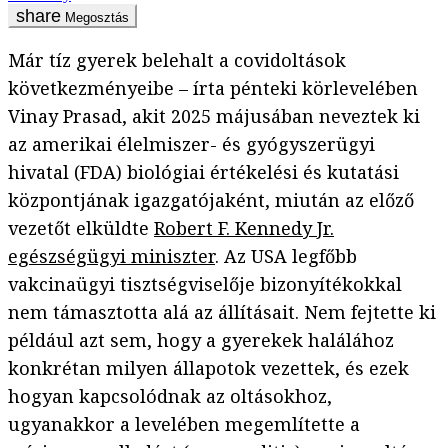
Megosztás
Már tíz gyerek belehalt a covidoltások
következményeibe – írta pénteki körlevelében
Vinay Prasad, akit 2025 májusában neveztek ki
az amerikai élelmiszer- és gyógyszerügyi
hivatal (FDA) biológiai értékelési és kutatási
központjának igazgatójaként, miután az előző
vezetőt elküldte
Robert F. Kennedy Jr.
egészségügyi miniszter
. Az USA legfőbb
vakcinaügyi tisztségviselője bizonyítékokkal
nem támasztotta alá az állításait. Nem fejtette ki
például azt sem, hogy a gyerekek halálához
konkrétan milyen állapotok vezettek, és ezek
hogyan kapcsolódnak az oltásokhoz,
ugyanakkor a levelében megemlítette a