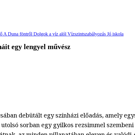
vő
A Duna föntről
Dolgok a víz alól
Vízszintszabályozás
Jó iskola
áit egy lengyel művész
sában debütált egy színházi előadás, amely egy
 utolsó sorban egy gyilkos rezsimmel szembeni 
átnak, az minden pillanatában eleven és valódi-