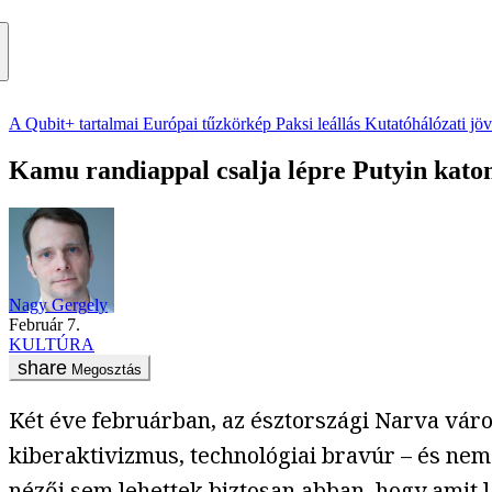
A Qubit+ tartalmai
Európai tűzkörkép
Paksi leállás
Kutatóhálózati jö
Kamu randiappal csalja lépre Putyin katon
Nagy Gergely
február 7.
KULTÚRA
Megosztás
Két éve februárban, az észtországi Narva váro
kiberaktivizmus, technológiai bravúr – és nem
nézői sem lehettek biztosan abban, hogy amit l