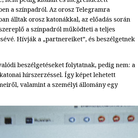
ben a színpadról. Az orosz Telegramra
tban álltak orosz katonákkal, az előadás során
szereplő a színpadról működteti a teljes
esévé. Hívják a „partnereiket”, és beszélgetnek
valódi beszélgetéseket folytatnak, pedig nem: a
katonai hírszerzéssel. Így képet lehetett
meiről, valamint a személyi állomány egy