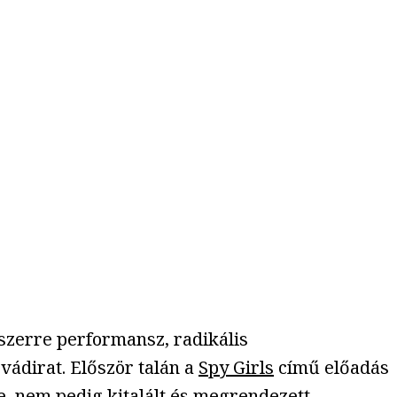
szerre performansz, radikális
vádirat. Először talán a
Spy Girls
című előadás
e, nem pedig kitalált és megrendezett