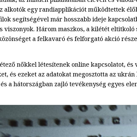
az alkotók egy randiapplikációt működtettek élő
rofilok segítségével már hosszabb ideje kapcsola
 viszonyok. Három maszkos, a kilétét eltitkoló 
 közönséget a felkavaró és felforgató akció rész
tező nőkkel létesítenek online kapcsolatot, és 
ket, és ezeket az adatokat megosztotta az ukrán 
 és a hátországban zajló tevékenység egyes ele