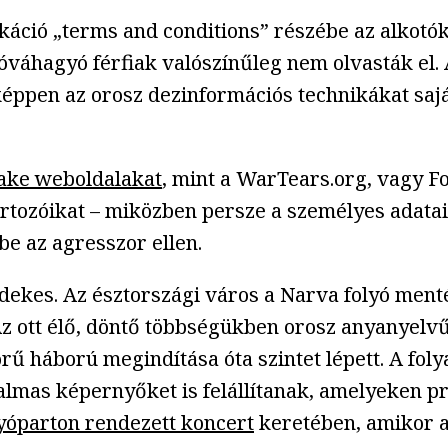
káció „terms and conditions” részébe az alkotók 
l jóváhagyó férfiak valószínűleg nem olvasták el.
éppen az orosz dezinformációs technikákat sajátí
ake weboldalakat
, mint a WarTears.org, vagy 
artozóikat – miközben persze a személyes adatai
be az agresszor ellen.
dekes. Az észtországi város a Narva folyó ment
z ott élő, döntő többségükben orosz anyanyelvű 
rű háború megindítása óta szintet lépett. A foly
almas képernyőket is felállítanak, amelyeken 
yóparton rendezett koncert
keretében, amikor a