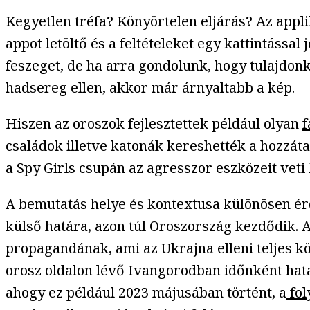
Kegyetlen tréfa? Könyörtelen eljárás? Az appli
appot letöltő és a feltételeket egy kattintássa
feszeget, de ha arra gondolunk, hogy tulajdonk
hadsereg ellen, akkor már árnyaltabb a kép.
Hiszen az oroszok fejlesztettek például olyan
f
családok illetve katonák kereshették a hozzát
a Spy Girls csupán az agresszor eszközeit veti 
A bemutatás helye és kontextusa különösen ér
külső határa, azon túl Oroszország kezdődik. A
propagandának, ami az Ukrajna elleni teljes kö
orosz oldalon lévő Ivangorodban időnként hat
ahogy ez például 2023 májusában történt, a
fol