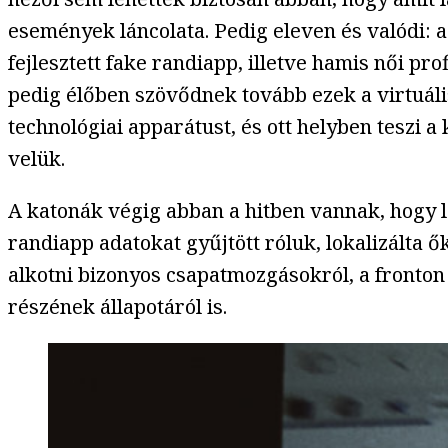
események láncolata. Pedig eleven és valódi: 
fejlesztett fake randiapp, illetve hamis női p
pedig élőben szövődnek tovább ezek a virtuális
technológiai apparátust, és ott helyben teszi a
velük.
A katonák végig abban a hitben vannak, hogy lé
randiapp adatokat gyűjtött róluk, lokalizálta ő
alkotni bizonyos csapatmozgásokról, a fronton
részének állapotáról is.