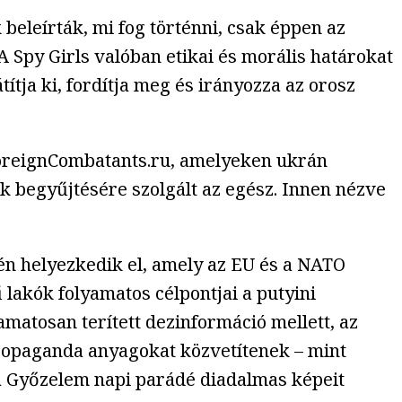
beleírták, mi fog történni, csak éppen az
 A Spy Girls valóban etikai és morális határokat
tja ki, fordítja meg és irányozza az orosz
ForeignCombatants.ru, amelyeken ukrán
k begyűjtésére szolgált az egész. Innen nézve
én helyezkedik el, amely az EU és a NATO
lakók folyamatos célpontjai a putyini
amatosan terített dezinformáció mellett, az
propaganda anyagokat közvetítenek – mint
 Győzelem napi parádé diadalmas képeit