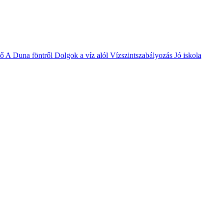
vő
A Duna föntről
Dolgok a víz alól
Vízszintszabályozás
Jó iskola