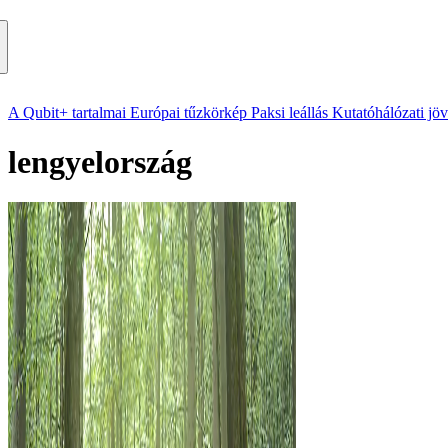
A Qubit+ tartalmai
Európai tűzkörkép
Paksi leállás
Kutatóhálózati jö
lengyelország