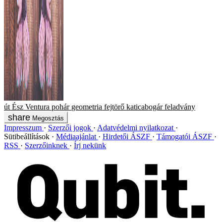
út
Ész Ventura
pohár
geometria
fejtörő
katicabogár
feladvány
Megosztás
Impresszum
Szerzői jogok
Adatvédelmi nyilatkozat
Sütibeállítások
Médiaajánlat
Hirdetői ÁSZF
Támogatói ÁSZF
RSS
Szerzőinknek
Írj nekünk