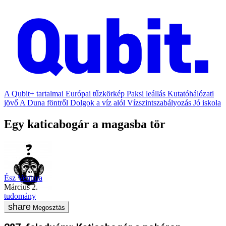
A Qubit+ tartalmai
Európai tűzkörkép
Paksi leállás
Kutatóhálózati
jövő
A Duna föntről
Dolgok a víz alól
Vízszintszabályozás
Jó iskola
Egy katicabogár a magasba tör
Ész Ventura
március 2.
tudomány
Megosztás