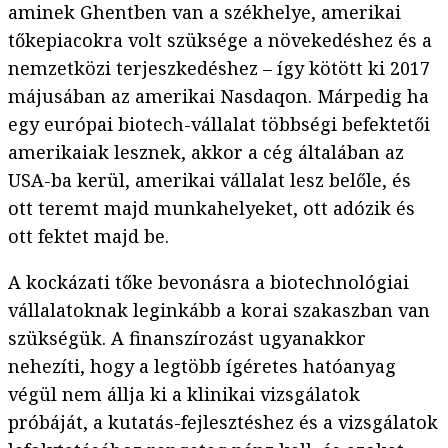
aminek Ghentben van a székhelye, amerikai
tőkepiacokra volt szüksége a növekedéshez és a
nemzetközi terjeszkedéshez – így kötött ki 2017
májusában az amerikai Nasdaqon. Márpedig ha
egy európai biotech-vállalat többségi befektetői
amerikaiak lesznek, akkor a cég általában az
USA-ba kerül, amerikai vállalat lesz belőle, és
ott teremt majd munkahelyeket, ott adózik és
ott fektet majd be.
A kockázati tőke bevonásra a biotechnológiai
vállalatoknak leginkább a korai szakaszban van
szükségük. A finanszírozást ugyanakkor
nehezíti, hogy a legtöbb ígéretes hatóanyag
végül nem állja ki a klinikai vizsgálatok
próbáját, a kutatás-fejlesztéshez és a vizsgálatok