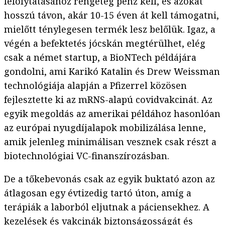
lefolytatásához rengeteg pénz kell, és azokat
hosszú távon, akár 10-15 éven át kell támogatni,
mielőtt ténylegesen termék lesz belőlük. Igaz, a
végén a befektetés jócskán megtérülhet, elég
csak a német startup, a BioNTech példájára
gondolni, ami Karikó Katalin és Drew Weissman
technológiája alapján a Pfizerrel közösen
fejlesztette ki az mRNS-alapú covidvakcinát. Az
egyik megoldás az amerikai példához hasonlóan
az európai nyugdíjalapok mobilizálása lenne,
amik jelenleg minimálisan vesznek csak részt a
biotechnológiai VC-finanszírozásban.
De a tőkebevonás csak az egyik buktató azon az
átlagosan egy évtizedig tartó úton, amíg a
terápiák a laborból eljutnak a páciensekhez. A
kezelések és vakcinák biztonságosságát és