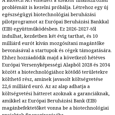
A Biotech Act emellett a szektor finanszírozási
problémáit is kezelni próbálja. Létrehoz egy új
egészségügyi biotechnológiai beruházási
pilotprogramot az Európai Beruházási Bankkal
(EIB) együttműködésben. Ez 2026-2027-től
indulhat, kezdetben két évig tarthat, és 10
milliárd eurót kíván mozgósítani magántőke
bevonásával a startupok és cégek támogatására.
Ehhez hozzáadódik majd a következő hétéves
Európai Versenyképességi Alapból 2028 és 2034
között a biotechnológiához kötődő területekre
költhető rész, aminek javasolt költségvetése
22,6 milliárd euró. Az az alap adhatja a
költségvetési hátteret azoknak a garanciáknak,
amikkel az Európai Beruházási Bank (EIB)
magánbefektetőket vonna be a biotechnológiai