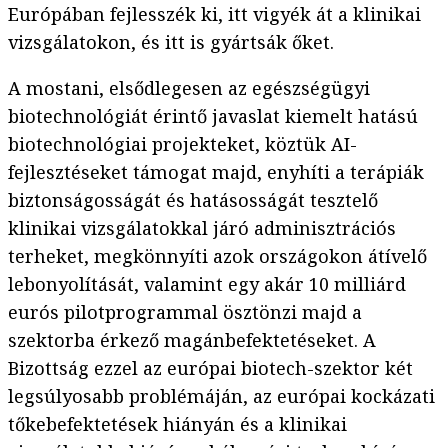
Európában fejlesszék ki, itt vigyék át a klinikai
vizsgálatokon, és itt is gyártsák őket.
A mostani, elsődlegesen az egészségügyi
biotechnológiát érintő javaslat kiemelt hatású
biotechnológiai projekteket, köztük AI-
fejlesztéseket támogat majd, enyhíti a terápiák
biztonságosságát és hatásosságát tesztelő
klinikai vizsgálatokkal járó adminisztrációs
terheket, megkönnyíti azok országokon átívelő
lebonyolítását, valamint egy akár 10 milliárd
eurós pilotprogrammal ösztönzi majd a
szektorba érkező magánbefektetéseket. A
Bizottság ezzel az európai biotech-szektor két
legsúlyosabb problémáján, az európai kockázati
tőkebefektetések hiányán és a klinikai