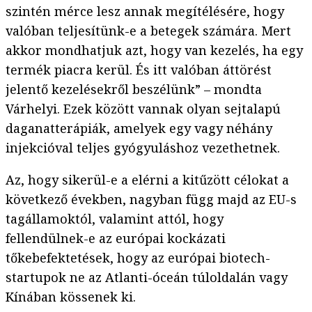
szintén mérce lesz annak megítélésére, hogy
valóban teljesítünk-e a betegek számára. Mert
akkor mondhatjuk azt, hogy van kezelés, ha egy
termék piacra kerül. És itt valóban áttörést
jelentő kezelésekről beszélünk” – mondta
Várhelyi. Ezek között vannak olyan sejtalapú
daganatterápiák, amelyek egy vagy néhány
injekcióval teljes gyógyuláshoz vezethetnek.
Az, hogy sikerül-e a elérni a kitűzött célokat a
következő években, nagyban függ majd az EU-s
tagállamoktól, valamint attól, hogy
fellendülnek-e az európai kockázati
tőkebefektetések, hogy az európai biotech-
startupok ne az Atlanti-óceán túloldalán vagy
Kínában kössenek ki.