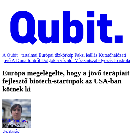
A Qubit+ tartalmai
Európai tűzkörkép
Paksi leállás
Kutatóhálózati
jövő
A Duna föntről
Dolgok a víz alól
Vízszintszabályozás
Jó iskola
Európa megelégelte, hogy a jövő terápiáit
fejlesztő biotech-startupok az USA-ban
kötnek ki
Tóth András
június 22.
gazdaság