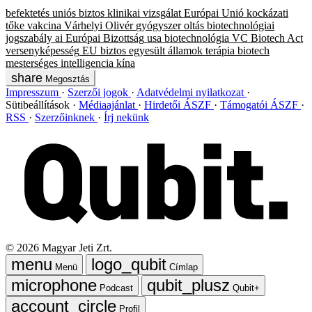
befektetés
uniós biztos
klinikai vizsgálat
Európai Unió
kockázati
tőke
vakcina
Várhelyi Olivér
gyógyszer
oltás
biotechnológiai
jogszabály
ai
Európai Bizottság
usa
biotechnológia
VC
Biotech Act
versenyképesség
EU biztos
egyesült államok
terápia
biotech
mesterséges intelligencia
kína
Megosztás
Impresszum
Szerzői jogok
Adatvédelmi nyilatkozat
Sütibeállítások
Médiaajánlat
Hirdetői ÁSZF
Támogatói ÁSZF
RSS
Szerzőinknek
Írj nekünk
©
2026
Magyar Jeti Zrt.
Menü
Címlap
Podcast
Qubit+
Profil