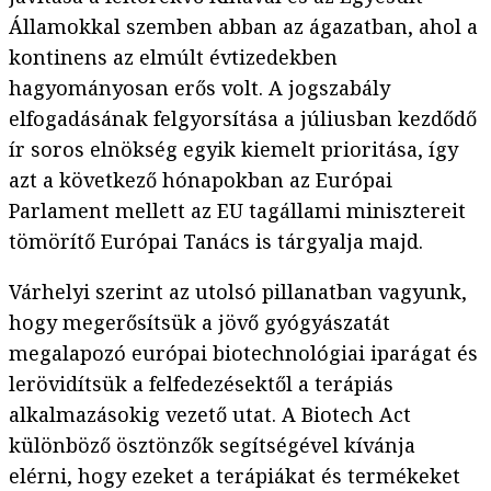
Államokkal szemben abban az ágazatban, ahol a
kontinens az elmúlt évtizedekben
hagyományosan erős volt. A jogszabály
elfogadásának felgyorsítása a júliusban kezdődő
ír soros elnökség egyik kiemelt prioritása, így
azt a következő hónapokban az Európai
Parlament mellett az EU tagállami minisztereit
tömörítő Európai Tanács is tárgyalja majd.
Várhelyi szerint az utolsó pillanatban vagyunk,
hogy megerősítsük a jövő gyógyászatát
megalapozó európai biotechnológiai iparágat és
lerövidítsük a felfedezésektől a terápiás
alkalmazásokig vezető utat. A Biotech Act
különböző ösztönzők segítségével kívánja
elérni, hogy ezeket a terápiákat és termékeket