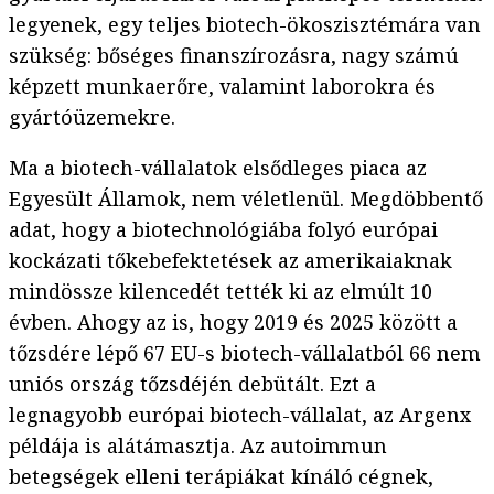
legyenek, egy teljes biotech-ökoszisztémára van
szükség: bőséges finanszírozásra, nagy számú
képzett munkaerőre, valamint laborokra és
gyártóüzemekre.
Ma a biotech-vállalatok elsődleges piaca az
Egyesült Államok, nem véletlenül. Megdöbbentő
adat, hogy a biotechnológiába folyó európai
kockázati tőkebefektetések az amerikaiaknak
mindössze kilencedét tették ki az elmúlt 10
évben. Ahogy az is, hogy 2019 és 2025 között a
tőzsdére lépő 67 EU-s biotech-vállalatból 66 nem
uniós ország tőzsdéjén debütált. Ezt a
legnagyobb európai biotech-vállalat, az Argenx
példája is alátámasztja. Az autoimmun
betegségek elleni terápiákat kínáló cégnek,