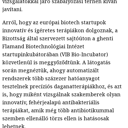
vizsgálatokkal járó szabályozási terhen kíván
javítani.
Arról, hogy az európai biotech startupok
innovatív és ígéretes terápiákon dolgoznak, a
Bizottság által szervezett sajtóúton a ghenti
Flamand Biotechnológiai Intézet
startupinkubátorában (VIB Bio-Incubator)
közvetlenül is meggyőződtünk. A látogatás
során megnéztük, ahogy automatizált
rendszerek több százezer hatóanyagot
tesztelnek precíziós daganatterápiákhoz, és azt
is, hogy miként vizsgálnak szakemberek olyan
innovatív, fehérjealapú antibakteriális
terápiákat, amik még több antibiotikummal
szemben ellenálló törzs ellen is hatásosak
lehetnek.