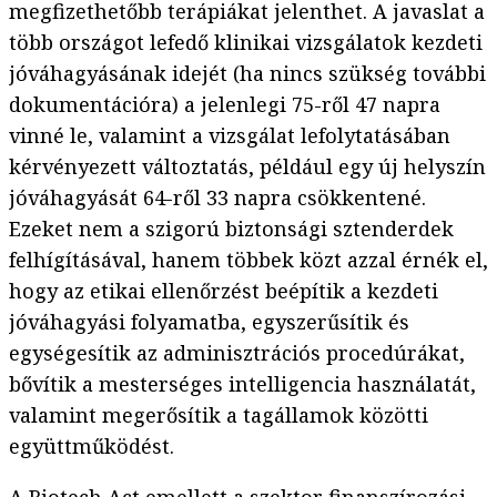
megfizethetőbb terápiákat jelenthet. A javaslat a
több országot lefedő klinikai vizsgálatok kezdeti
jóváhagyásának idejét (ha nincs szükség további
dokumentációra) a jelenlegi 75-ről 47 napra
vinné le, valamint a vizsgálat lefolytatásában
kérvényezett változtatás, például egy új helyszín
jóváhagyását 64-ről 33 napra csökkentené.
Ezeket nem a szigorú biztonsági sztenderdek
felhígításával, hanem többek közt azzal érnék el,
hogy az etikai ellenőrzést beépítik a kezdeti
jóváhagyási folyamatba, egyszerűsítik és
egységesítik az adminisztrációs procedúrákat,
bővítik a mesterséges intelligencia használatát,
valamint megerősítik a tagállamok közötti
együttműködést.