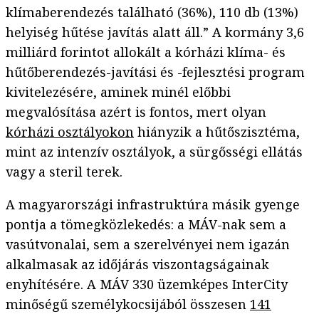
klímaberendezés található (36%), 110 db (13%)
helyiség hűtése javítás alatt áll.” A kormány 3,6
milliárd forintot allokált a kórházi klíma- és
hűtőberendezés-javítási és -fejlesztési program
kivitelezésére, aminek minél előbbi
megvalósítása azért is fontos, mert olyan
kórházi osztályokon
hiányzik a hűtőszisztéma,
mint az intenzív osztályok, a sürgősségi ellátás
vagy a steril terek.
A magyarországi infrastruktúra másik gyenge
pontja a tömegközlekedés: a MÁV-nak sem a
vasútvonalai, sem a szerelvényei nem igazán
alkalmasak az időjárás viszontagságainak
enyhítésére. A MÁV 330 üzemképes InterCity
minőségű személykocsijából összesen
141