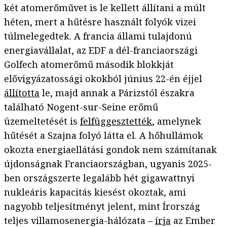
két atomerőművet is le kellett állítani a múlt
héten, mert a hűtésre használt folyók vizei
túlmelegedtek. A francia állami tulajdonú
energiavállalat, az EDF a dél-franciaországi
Golfech atomerőmű második blokkját
elővigyázatossági okokból június 22-én éjjel
állította
le, majd annak a Párizstól északra
található Nogent-sur-Seine erőmű
üzemeltetését is
felfüggesztették
, amelynek
hűtését a Szajna folyó látta el. A hőhullámok
okozta energiaellátási gondok nem számítanak
újdonságnak Franciaországban, ugyanis 2025-
ben országszerte legalább hét gigawattnyi
nukleáris kapacitás kiesést okoztak, ami
nagyobb teljesítményt jelent, mint Írország
teljes villamosenergia-hálózata –
írja
az Ember