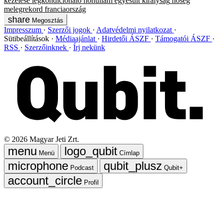
kezelése
légkondícionáló
hőhullám
egyesült királyság
hőség
melegrekord
franciaország
Megosztás
Impresszum
Szerzői jogok
Adatvédelmi nyilatkozat
Sütibeállítások
Médiaajánlat
Hirdetői ÁSZF
Támogatói ÁSZF
RSS
Szerzőinknek
Írj nekünk
©
2026
Magyar Jeti Zrt.
Menü
Címlap
Podcast
Qubit+
Profil