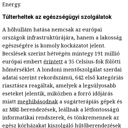
Energy.
Túlterheltek az egészségügyi szolgálatok
A hőhullám hatása nemcsak az európai
országok infrastruktúrájára, hanem a lakosság
egészségére is komoly kockázatot jelent.
Becslések szerint hétvégén mintegy 191 millió
európai embert
érintett
a 35 Celsius-fok fölötti
hőmérséklet. A londoni mentőszolgálat szerdai
adatai szerint rekordszámú, 642 első kategóriás
riasztásra reagáltak, amelyek a legsúlyosabb
eseteket jelentik, miközben a forró időjárás
miatt
meghibásodnak
a sugárterápiás gépek és
az MRI-berendezések, leállnak a létfontosságú
informatikai rendszerek, és tönkremennek az
egész kórházakat kiszolgáló hűtőberendezések