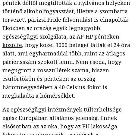
péntek déltől megtiltották a nyilvános helyeken
történő alkoholfogyasztást, illetve a szombatra
tervezett párizsi Pride felvonulást is elnapolták.
Eközben az ország egyik legnagyobb
egészségügyi szolgálata, az AP-HP pénteken
közölte
, hogy közel 3000 beteget láttak el 24 óra
alatt, ami egyharmaddal több, mint az átlagos
páciensszám szokott lenni. Nem csoda, hogy
megugrott a rosszullétek száma, hiszen
csütörtökön és pénteken az ország
háromnegyedében a 40 Celsius-fokot is
meghaladta a hőmérséklet.
Az egészségügyi intézmények túlterheltsége
egész Európában általános jelenség. Ennek
elsősorban az az oka, hogy az EU lakossága
fokozatosan elöregszik – az idősek a