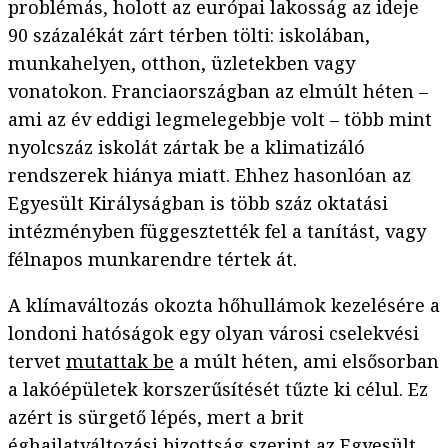
problémás, holott az európai lakosság az ideje
90 százalékát zárt térben tölti: iskolában,
munkahelyen, otthon, üzletekben vagy
vonatokon. Franciaországban az elmúlt héten –
ami az év eddigi legmelegebbje volt – több mint
nyolcszáz iskolát zártak be a klimatizáló
rendszerek hiánya miatt. Ehhez hasonlóan az
Egyesült Királyságban is több száz oktatási
intézményben függesztették fel a tanítást, vagy
félnapos munkarendre tértek át.
A klímaváltozás okozta hőhullámok kezelésére a
londoni hatóságok egy olyan városi cselekvési
tervet
mutattak be
a múlt héten, ami elsősorban
a lakóépületek korszerűsítését tűzte ki célul. Ez
azért is sürgető lépés, mert a brit
éghajlatváltozási bizottság szerint az Egyesült