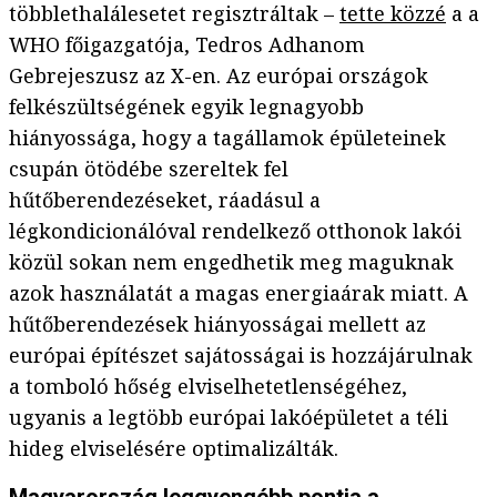
többlethalálesetet regisztráltak –
tette közzé
a a
WHO főigazgatója, Tedros Adhanom
Gebrejeszusz az X-en. Az európai országok
felkészültségének egyik legnagyobb
hiányossága, hogy a tagállamok épületeinek
csupán ötödébe szereltek fel
hűtőberendezéseket, ráadásul a
légkondicionálóval rendelkező otthonok lakói
közül sokan nem engedhetik meg maguknak
azok használatát a magas energiaárak miatt. A
hűtőberendezések hiányosságai mellett az
európai építészet sajátosságai is hozzájárulnak
a tomboló hőség elviselhetetlenségéhez,
ugyanis a legtöbb európai lakóépületet a téli
hideg elviselésére optimalizálták.