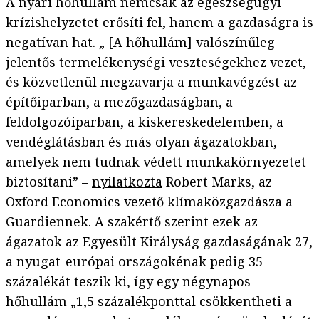
A nyári hőhullám nemcsak az egészségügyi
krízishelyzetet erősíti fel, hanem a gazdaságra is
negatívan hat. „ [A hőhullám] valószínűleg
jelentős termelékenységi veszteségekhez vezet,
és közvetlenül megzavarja a munkavégzést az
építőiparban, a mezőgazdaságban, a
feldolgozóiparban, a kiskereskedelemben, a
vendéglátásban és más olyan ágazatokban,
amelyek nem tudnak védett munkakörnyezetet
biztosítani” –
nyilatkozta
Robert Marks, az
Oxford Economics vezető klímaközgazdásza a
Guardiennek. A szakértő szerint ezek az
ágazatok az Egyesült Királyság gazdaságának 27,
a nyugat-európai országokénak pedig 35
százalékát teszik ki, így egy négynapos
hőhullám „1,5 százalékponttal csökkentheti a