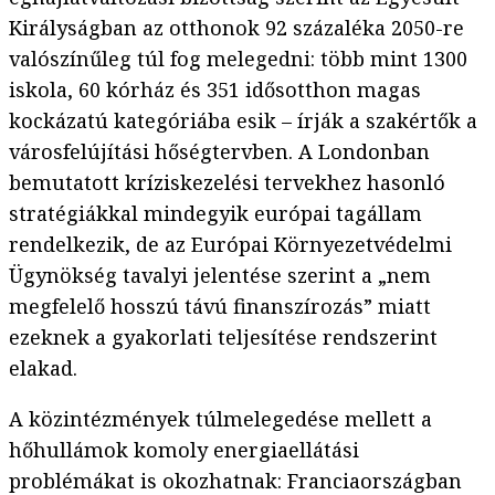
Királyságban az otthonok 92 százaléka 2050-re
valószínűleg túl fog melegedni: több mint 1300
iskola, 60 kórház és 351 idősotthon magas
kockázatú kategóriába esik – írják a szakértők a
városfelújítási hőségtervben. A Londonban
bemutatott kríziskezelési tervekhez hasonló
stratégiákkal mindegyik európai tagállam
rendelkezik, de az Európai Környezetvédelmi
Ügynökség tavalyi jelentése szerint a „nem
megfelelő hosszú távú finanszírozás” miatt
ezeknek a gyakorlati teljesítése rendszerint
elakad.
A közintézmények túlmelegedése mellett a
hőhullámok komoly energiaellátási
problémákat is okozhatnak: Franciaországban