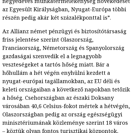
negyedéves munkatermelékenység növekedését
az Egyesült Királyságban, Nyugat-Európa többi
részén pedig akár két százalékponttal is”.
Az Allianz német pénzügyi és biztosítótársaság
friss jelentése szerint Olaszország,
Franciaország, Németország és Spanyolország
gazdaságai szenvedik el a legnagyobb
veszteségeket a tartós hőség miatt. Bár a
hőhullám a hét végén enyhülni kezdett a
nyugat-európai tagállamokban, az EU déli és
keleti országaiban a következő napokban tetőzik
a hőség. Csehországban az északi Doksany
városában 40,6 Celsius-fokot mértek a hétvégén,
Olaszországban pedig az ország egészségügyi
minisztériumának közleménye szerint 18 város
– köztük olyan fontos turisztikai központok,