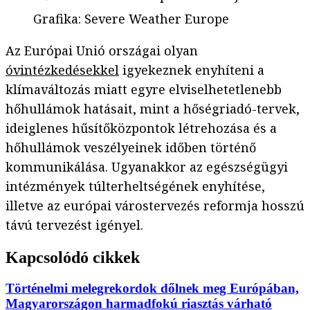
Grafika
:
Severe Weather Europe
Az Európai Unió országai olyan
óvintézkedésekkel
igyekeznek enyhíteni a
klímaváltozás miatt egyre elviselhetetlenebb
hőhullámok hatásait, mint a hőségriadó-tervek,
ideiglenes hűsítőközpontok létrehozása és a
hőhullámok veszélyeinek időben történő
kommunikálása. Ugyanakkor az egészségügyi
intézmények túlterheltségének enyhítése,
illetve az európai várostervezés reformja hosszú
távú tervezést igényel.
Kapcsolódó cikkek
Történelmi melegrekordok dőlnek meg Európában,
Magyarországon harmadfokú riasztás várható