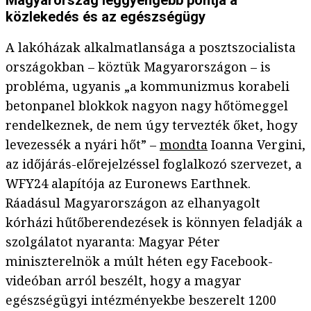
Magyarország leggyengébb pontja a
közlekedés és az egészségügy
A lakóházak alkalmatlansága a posztszocialista
országokban – köztük Magyarországon – is
probléma, ugyanis „a kommunizmus korabeli
betonpanel blokkok nagyon nagy hőtömeggel
rendelkeznek, de nem úgy tervezték őket, hogy
levezessék a nyári hőt” –
mondta
Ioanna Vergini,
az időjárás-előrejelzéssel foglalkozó szervezet, a
WFY24 alapítója az Euronews Earthnek.
Ráadásul Magyarországon az elhanyagolt
kórházi hűtőberendezések is könnyen feladják a
szolgálatot nyaranta: Magyar Péter
miniszterelnök a múlt héten egy Facebook-
videóban arról beszélt, hogy a magyar
egészségügyi intézményekbe beszerelt 1200