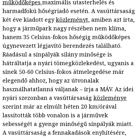
működőképes
maximális utasterhelés és
harmadfokú hőségriadó esetén. A vasúttársaság
két éve kiadott egy
közleményt,
amiben azt írta,
hogy a járműpark nagy részében nem klíma,
hanem 35 Celsius-fokos hőségig működőképes
úgynevezett légjavító berendezés található.
Ráadásul a sínpályák silány minősége is
hátráltatja a nyári tömegközlekedést, ugyanis a
sínek 50-60 Celsius-fokos átmelegedése már
elegendő ahhoz, hogy az útvonalak
használhatatlanná váljanak – írja a MÁV. Az idei
nyári szezonban a vasúttársaság
közleménye
szerint már az elmúlt héten 20 km/órával
lassították több vonalon is a járművek
sebességét a gyenge minőségű sínpályák miatt.
A vasúttársaság a fennakadások enyhítésére,