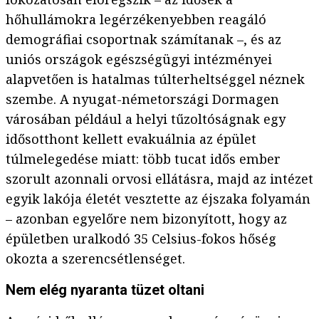
hőhullámokra legérzékenyebben reagáló
demográfiai csoportnak számítanak –, és az
uniós országok egészségügyi intézményei
alapvetően is hatalmas túlterheltséggel néznek
szembe. A nyugat-németországi Dormagen
városában például a helyi tűzoltóságnak egy
idősotthont kellett evakuálnia az épület
túlmelegedése miatt: több tucat idős ember
szorult azonnali orvosi ellátásra, majd az intézet
egyik lakója életét vesztette az éjszaka folyamán
– azonban egyelőre nem bizonyított, hogy az
épületben uralkodó 35 Celsius-fokos hőség
okozta a szerencsétlenséget.
Nem elég nyaranta tüzet oltani