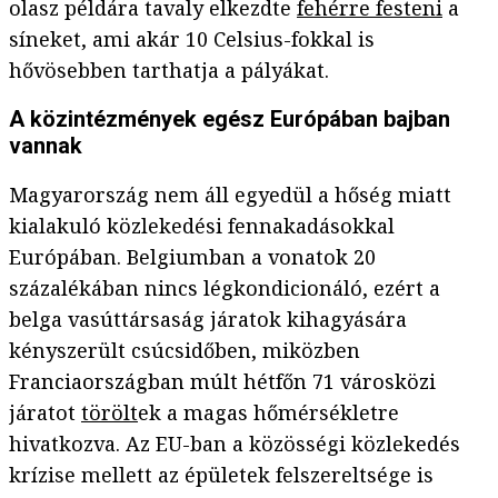
olasz példára tavaly elkezdte
fehérre festeni
a
síneket, ami akár 10 Celsius-fokkal is
hővösebben tarthatja a pályákat.
A közintézmények egész Európában bajban
vannak
Magyarország nem áll egyedül a hőség miatt
kialakuló közlekedési fennakadásokkal
Európában. Belgiumban a vonatok 20
százalékában nincs légkondicionáló, ezért a
belga vasúttársaság járatok kihagyására
kényszerült csúcsidőben, miközben
Franciaországban múlt hétfőn 71 városközi
járatot
törölt
ek a magas hőmérsékletre
hivatkozva. Az EU-ban a közösségi közlekedés
krízise mellett az épületek felszereltsége is