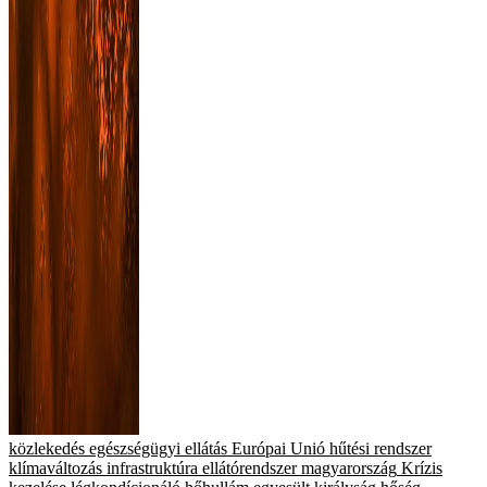
közlekedés
egészségügyi ellátás
Európai Unió
hűtési rendszer
klímaváltozás
infrastruktúra
ellátórendszer
magyarország
Krízis