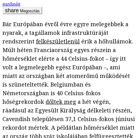
gazdaság
Megosztás
Bár Európában évről évre egyre melegebbek a
nyarak, a tagállamok infrastruktúráját
rendszerint
felkészületlenül
érik a hőhullámok.
Múlt héten Franciaország egyes részein a
hőmérséklet elérte a 44 Celsius-fokot – így itt
volt a legmelegebb egész Európában –, ami
miatt az országban két atomerőmű működését
is szüneteltették. Belgiumban és
Németországban is 40 Celsius-fokos
hőségrekordok
dőltek meg
a hét végén,
ráadásul az Egyesült Királyság délkeleti részén,
Cavendish településen 37,1 Celsius-fokos júniusi
rekordot mértek. A példátlan hőmérséklet miatt
az ország több száz iskolájában felfüggesztették