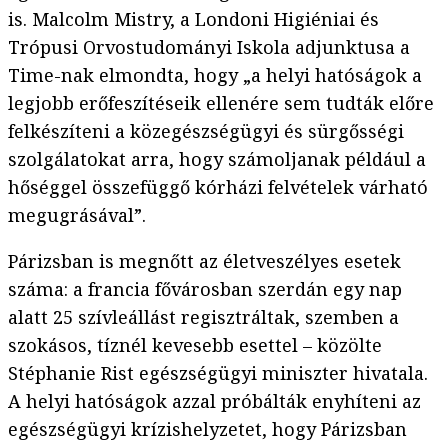
is. Malcolm Mistry, a Londoni Higiéniai és
Trópusi Orvostudományi Iskola adjunktusa a
Time-nak elmondta, hogy „a helyi hatóságok a
legjobb erőfeszítéseik ellenére sem tudták előre
felkészíteni a közegészségügyi és sürgősségi
szolgálatokat arra, hogy számoljanak például a
hőséggel összefüggő kórházi felvételek várható
megugrásával”.
Párizsban is megnőtt az életveszélyes esetek
száma: a francia fővárosban szerdán egy nap
alatt 25 szívleállást regisztráltak, szemben a
szokásos, tíznél kevesebb esettel – közölte
Stéphanie Rist egészségügyi miniszter hivatala.
A helyi hatóságok azzal próbálták enyhíteni az
egészségügyi krízishelyzetet, hogy Párizsban