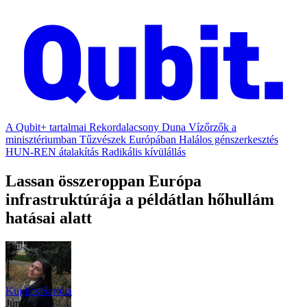
A Qubit+ tartalmai
Rekordalacsony Duna
Vízőrzők a
minisztériumban
Tűzvészek Európában
Halálos génszerkesztés
HUN-REN átalakítás
Radikális kívülállás
Lassan összeroppan Európa
infrastruktúrája a példátlan hőhullám
hatásai alatt
Kuglics Sarolta
június 29.