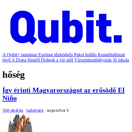
A Qubit+ tartalmai
Európai tűzkörkép
Paksi leállás
Kutatóhálózati
jövő
A Duna föntről
Dolgok a víz alól
Vízszintszabályozás
Jó iskola
hőség
Így érinti Magyarországot az erősödő El
Niño
Tóth András
tudomány
augusztus 5.