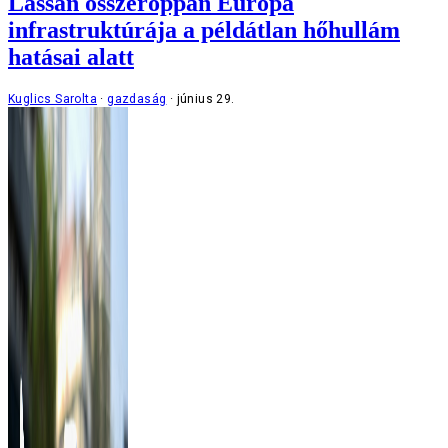
Lassan összeroppan Európa
infrastruktúrája a példátlan hőhullám
hatásai alatt
Kuglics Sarolta
gazdaság
június 29.