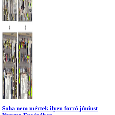
Soha nem mértek ilyen forró júniust