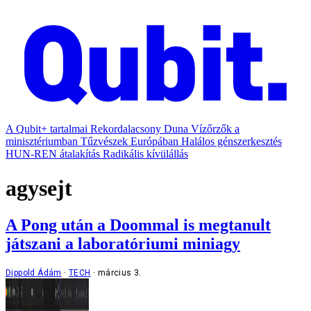
A Qubit+ tartalmai
Rekordalacsony Duna
Vízőrzők a
minisztériumban
Tűzvészek Európában
Halálos génszerkesztés
HUN-REN átalakítás
Radikális kívülállás
agysejt
A Pong után a Doommal is megtanult
játszani a laboratóriumi miniagy
Dippold Ádám
TECH
március 3.