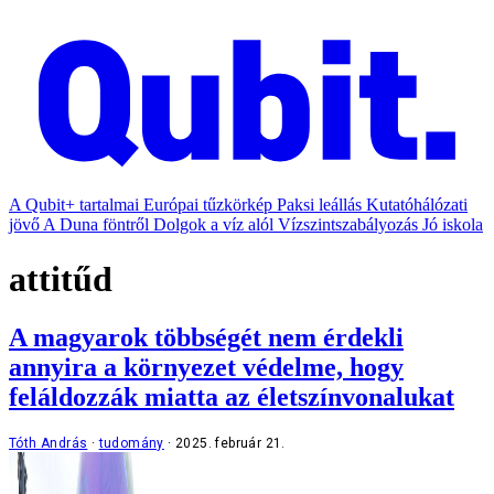
A Qubit+ tartalmai
Európai tűzkörkép
Paksi leállás
Kutatóhálózati
jövő
A Duna föntről
Dolgok a víz alól
Vízszintszabályozás
Jó iskola
attitűd
A magyarok többségét nem érdekli
annyira a környezet védelme, hogy
feláldozzák miatta az életszínvonalukat
Tóth András
tudomány
2025. február 21.