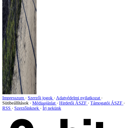
Impresszum
Szerzői jogok
Adatvédelmi nyilatkozat
Sütibeállítások
Médiaajánlat
Hirdetői ÁSZF
Támogatói ÁSZF
RSS
Szerzőinknek
Írj nekünk