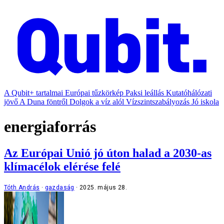
A Qubit+ tartalmai
Európai tűzkörkép
Paksi leállás
Kutatóhálózati
jövő
A Duna föntről
Dolgok a víz alól
Vízszintszabályozás
Jó iskola
energiaforrás
Az Európai Unió jó úton halad a 2030-as
klímacélok elérése felé
Tóth András
gazdaság
2025. május 28.