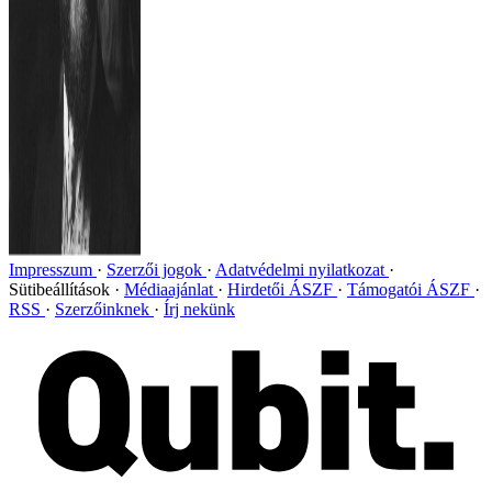
Impresszum
Szerzői jogok
Adatvédelmi nyilatkozat
Sütibeállítások
Médiaajánlat
Hirdetői ÁSZF
Támogatói ÁSZF
RSS
Szerzőinknek
Írj nekünk