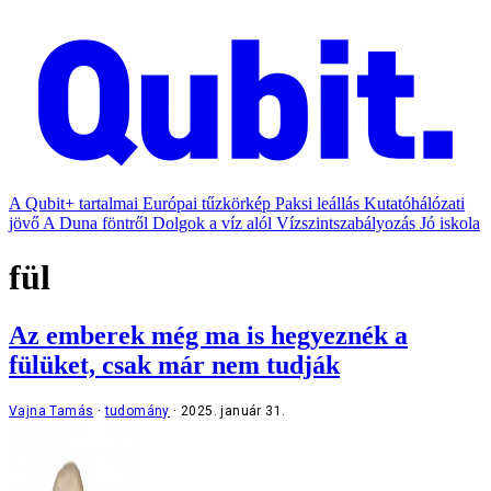
A Qubit+ tartalmai
Európai tűzkörkép
Paksi leállás
Kutatóhálózati
jövő
A Duna föntről
Dolgok a víz alól
Vízszintszabályozás
Jó iskola
fül
Az emberek még ma is hegyeznék a
fülüket, csak már nem tudják
Vajna Tamás
tudomány
2025. január 31.