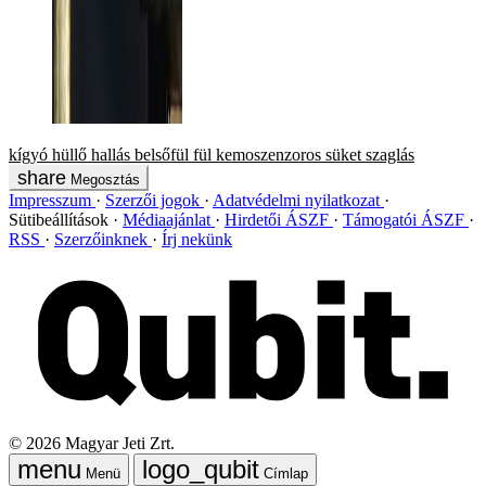
kígyó
hüllő
hallás
belsőfül
fül
kemoszenzoros
süket
szaglás
Megosztás
Impresszum
Szerzői jogok
Adatvédelmi nyilatkozat
Sütibeállítások
Médiaajánlat
Hirdetői ÁSZF
Támogatói ÁSZF
RSS
Szerzőinknek
Írj nekünk
©
2026
Magyar Jeti Zrt.
Menü
Címlap