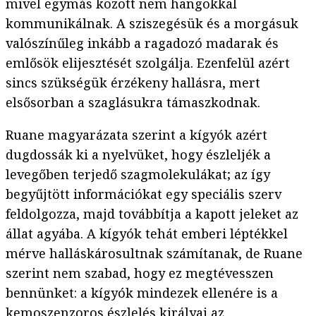
mivel egymás között nem hangokkal
kommunikálnak. A sziszegésük és a morgásuk
valószínűleg inkább a ragadozó madarak és
emlősök elijesztését szolgálja. Ezenfelül azért
sincs szükségük érzékeny hallásra, mert
elsősorban a szaglásukra támaszkodnak.
Ruane magyarázata szerint a kígyók azért
dugdossák ki a nyelvüket, hogy észleljék a
levegőben terjedő szagmolekulákat; az így
begyűjtött információkat egy speciális szerv
feldolgozza, majd továbbítja a kapott jeleket az
állat agyába. A kígyók tehát emberi léptékkel
mérve halláskárosultnak számítanak, de Ruane
szerint nem szabad, hogy ez megtévesszen
bennünket: a kígyók mindezek ellenére is a
kemoszenzoros észlelés királyai az