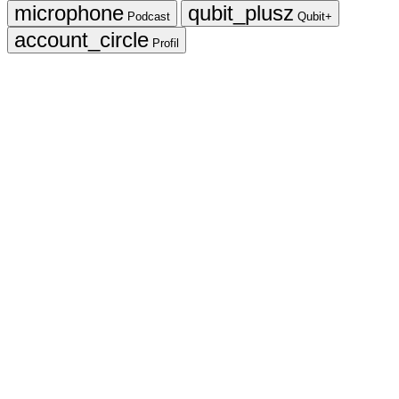
Podcast
Qubit+
Profil