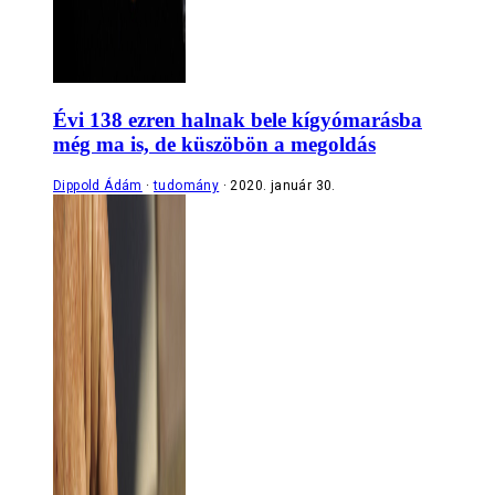
Évi 138 ezren halnak bele kígyómarásba
még ma is, de küszöbön a megoldás
Dippold Ádám
tudomány
2020. január 30.