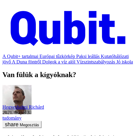
A Qubit+ tartalmai
Európai tűzkörkép
Paksi leállás
Kutatóhálózati
jövő
A Duna föntről
Dolgok a víz alól
Vízszintszabályozás
Jó iskola
Van fülük a kígyóknak?
Hegyeshalmi Richárd
2021. május 3.
tudomány
Megosztás