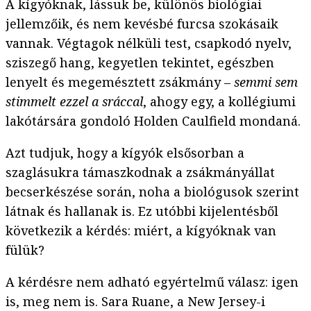
A kígyóknak, lássuk be, különös biológiai
jellemzőik, és nem kevésbé furcsa szokásaik
vannak. Végtagok nélküli test, csapkodó nyelv,
sziszegő hang, kegyetlen tekintet, egészben
lenyelt és megemésztett zsákmány –
semmi sem
stimmelt ezzel a sráccal
, ahogy egy, a kollégiumi
lakótársára gondoló Holden Caulfield mondaná.
Azt tudjuk, hogy a kígyók elsősorban a
szaglásukra támaszkodnak a zsákmányállat
becserkészése során, noha a biológusok szerint
látnak és hallanak is. Ez utóbbi kijelentésből
következik a kérdés: miért, a kígyóknak van
fülük?
A kérdésre nem adható egyértelmű válasz: igen
is, meg nem is. Sara Ruane, a New Jersey-i