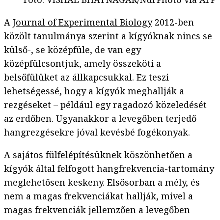
A
Journal of Experimental Biology
2012-ben
közölt tanulmánya szerint a kígyóknak nincs se
külső-, se középfüle, de van egy
középfülcsontjuk, amely összeköti a
belsőfülüket az állkapcsukkal. Ez teszi
lehetségessé, hogy a kígyók meghallják a
rezgéseket – például egy ragadozó közeledését
az erdőben. Ugyanakkor a levegőben terjedő
hangrezgésekre jóval kevésbé fogékonyak.
A sajátos fülfelépítésüknek köszönhetően a
kígyók által felfogott hangfrekvencia-tartomány
meglehetősen keskeny. Elsősorban a mély, és
nem a magas frekvenciákat hallják, mivel a
magas frekvenciák jellemzően a levegőben