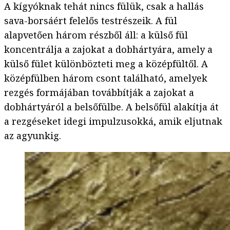
A kígyóknak tehát nincs fülük, csak a hallás
sava-borsáért felelős testrészeik. A fül
alapvetően három részből áll: a külső fül
koncentrálja a zajokat a dobhártyára, amely a
külső fület különbözteti meg a középfültől. A
középfülben három csont található, amelyek
rezgés formájában továbbítják a zajokat a
dobhártyáról a belsőfülbe. A belsőfül alakítja át
a rezgéseket idegi impulzusokká, amik eljutnak
az agyunkig.