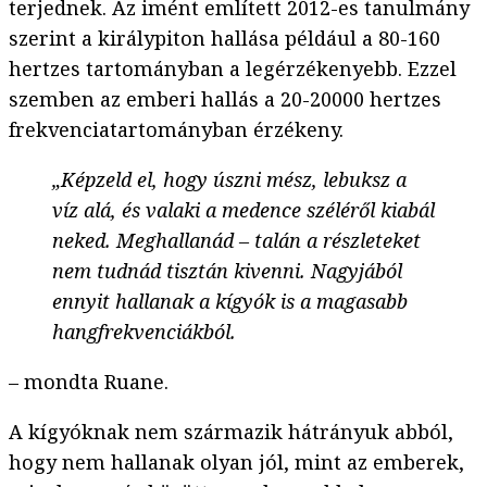
terjednek. Az imént említett 2012-es tanulmány
szerint a királypiton hallása például a 80-160
hertzes tartományban a legérzékenyebb. Ezzel
szemben az emberi hallás a 20-20000 hertzes
frekvenciatartományban érzékeny.
„Képzeld el, hogy úszni mész, lebuksz a
víz alá, és valaki a medence széléről kiabál
neked. Meghallanád – talán a részleteket
nem tudnád tisztán kivenni. Nagyjából
ennyit hallanak a kígyók is a magasabb
hangfrekvenciákból.
– mondta Ruane.
A kígyóknak nem származik hátrányuk abból,
hogy nem hallanak olyan jól, mint az emberek,