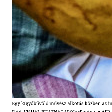
Egy kígyóbűvölő művész alkotás közben az in
Fotó
:
VISHAL BHATNAGAR/NurPhoto via AFP