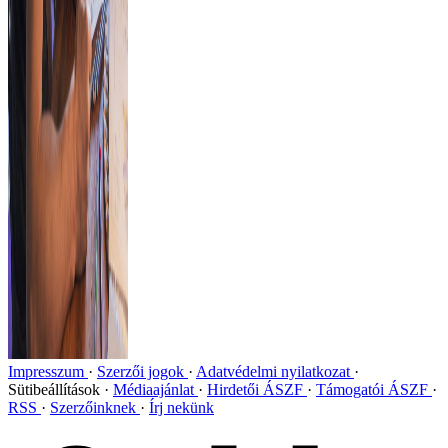
Impresszum
Szerzői jogok
Adatvédelmi nyilatkozat
Sütibeállítások
Médiaajánlat
Hirdetői ÁSZF
Támogatói ÁSZF
RSS
Szerzőinknek
Írj nekünk