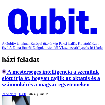
A Qubit+ tartalmai
Európai tűzkörkép
Paksi leállás
Kutatóhálózati
jövő
A Duna föntről
Dolgok a víz alól
Vízszintszabályozás
Jó iskola
házi feladat
A mesterséges intelligencia a szemünk
előtt írja át, hogyan zajlik az oktatás és a
számonkérés a magyar egyetemeken
Radó Nóra
TECH
2024. július 31.