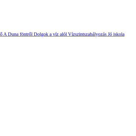
vő
A Duna föntről
Dolgok a víz alól
Vízszintszabályozás
Jó iskola