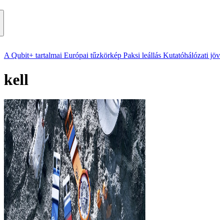
A Qubit+ tartalmai
Európai tűzkörkép
Paksi leállás
Kutatóhálózati jö
kell