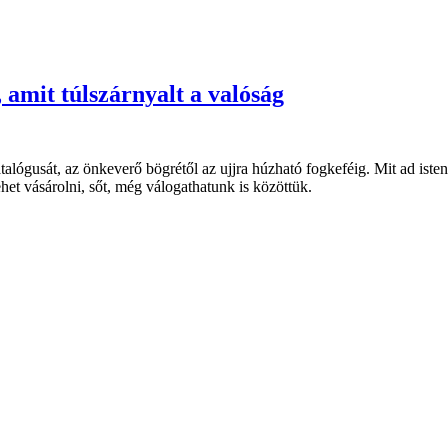
 amit túlszárnyalt a valóság
atalógusát, az önkeverő bögrétől az ujjra húzható fogkeféig. Mit ad iste
het vásárolni, sőt, még válogathatunk is közöttük.