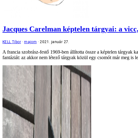
Jacques Carelman képtelen tárgyai: a vicc,
KELL Tibor
majom
2021. január 27.
A francia szobrász-festő 1969-ben állította össze a képtelen tárgyak k
fantáziát: az akkor nem létező tárgyak közül egy csomót már meg is le