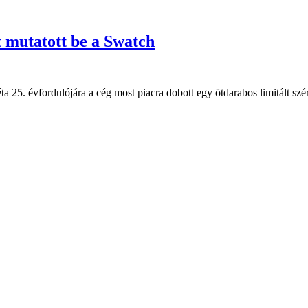
t mutatott be a Swatch
25. évfordulójára a cég most piacra dobott egy ötdarabos limitált szériát