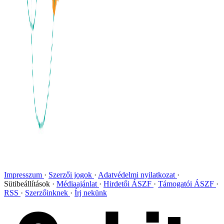
Impresszum
Szerzői jogok
Adatvédelmi nyilatkozat
Sütibeállítások
Médiaajánlat
Hirdetői ÁSZF
Támogatói ÁSZF
RSS
Szerzőinknek
Írj nekünk