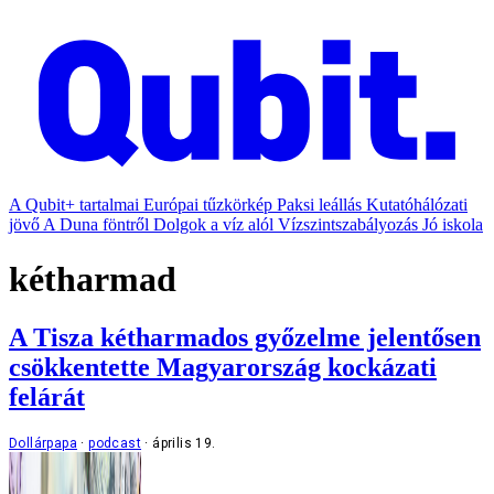
A Qubit+ tartalmai
Európai tűzkörkép
Paksi leállás
Kutatóhálózati
jövő
A Duna föntről
Dolgok a víz alól
Vízszintszabályozás
Jó iskola
kétharmad
A Tisza kétharmados győzelme jelentősen
csökkentette Magyarország kockázati
felárát
Dollárpapa
podcast
április 19.