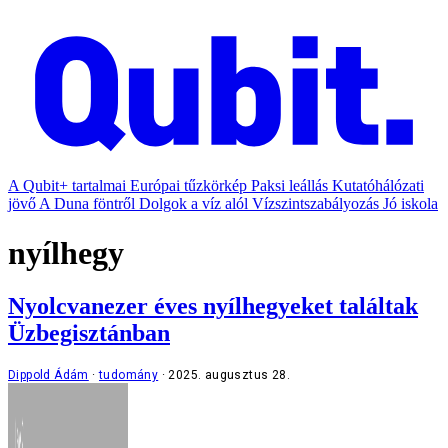
A Qubit+ tartalmai
Európai tűzkörkép
Paksi leállás
Kutatóhálózati
jövő
A Duna föntről
Dolgok a víz alól
Vízszintszabályozás
Jó iskola
nyílhegy
Nyolcvanezer éves nyílhegyeket találtak
Üzbegisztánban
Dippold Ádám
tudomány
2025. augusztus 28.