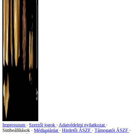
Impresszum
Szerzői jogok
Adatvédelmi nyilatkozat
Sütibeállítások
Médiaajánlat
Hirdetői ÁSZF
Támogatói ÁSZF