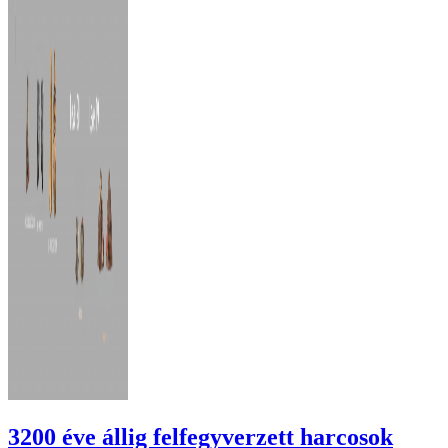
3200 éve állig felfegyverzett harcosok