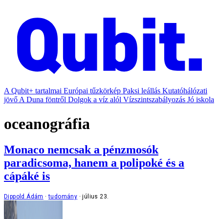
A Qubit+ tartalmai
Európai tűzkörkép
Paksi leállás
Kutatóhálózati
jövő
A Duna föntről
Dolgok a víz alól
Vízszintszabályozás
Jó iskola
oceanográfia
Monaco nemcsak a pénzmosók
paradicsoma, hanem a polipoké és a
cápáké is
Dippold Ádám
tudomány
július 23.