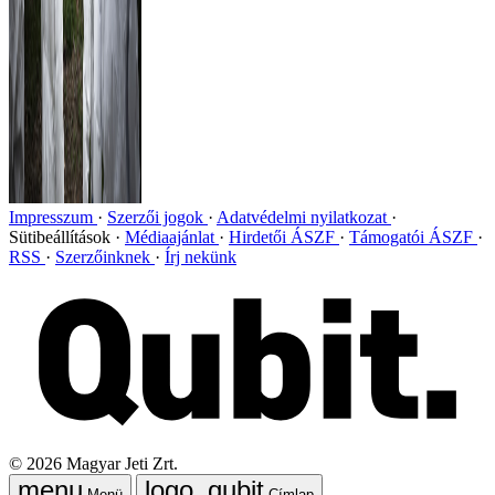
Impresszum
Szerzői jogok
Adatvédelmi nyilatkozat
Sütibeállítások
Médiaajánlat
Hirdetői ÁSZF
Támogatói ÁSZF
RSS
Szerzőinknek
Írj nekünk
©
2026
Magyar Jeti Zrt.
Menü
Címlap