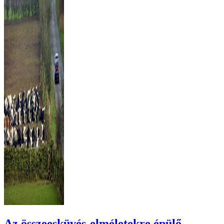
Az összeesküvés-elméletekre épülő,