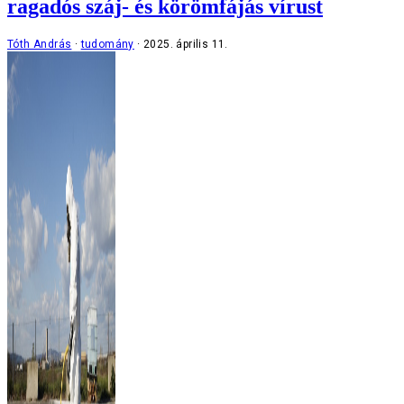
ragadós száj- és körömfájás vírust
Tóth András
tudomány
2025. április 11.