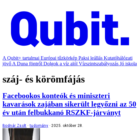
A Qubit+ tartalmai
Európai tűzkörkép
Paksi leállás
Kutatóhálózati
jövő
A Duna föntről
Dolgok a víz alól
Vízszintszabályozás
Jó iskola
száj- és körömfájás
Facebookos konteók és miniszteri
kavarások zajában sikerült legyőzni az 50
év után felbukkanó RSZKF-járványt
Bodnár Zsolt
tudomány
2025. október 28.