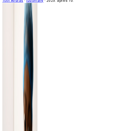
Tóth András
tudomány
2025. április 10.