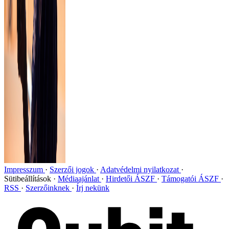
Impresszum
Szerzői jogok
Adatvédelmi nyilatkozat
Sütibeállítások
Médiaajánlat
Hirdetői ÁSZF
Támogatói ÁSZF
RSS
Szerzőinknek
Írj nekünk