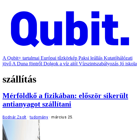
A Qubit+ tartalmai
Európai tűzkörkép
Paksi leállás
Kutatóhálózati
jövő
A Duna föntről
Dolgok a víz alól
Vízszintszabályozás
Jó iskola
szállítás
Mérföldkő a fizikában: először sikerült
antianyagot szállítani
Bodnár Zsolt
tudomány
március 25.