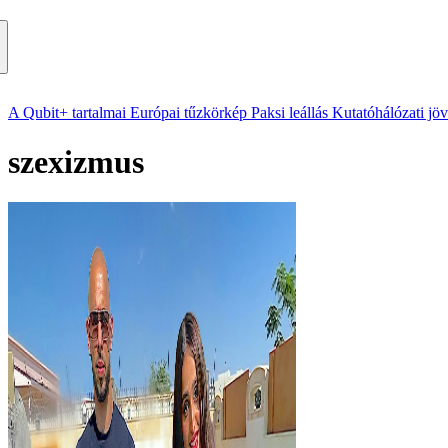
A Qubit+ tartalmai
Európai tűzkörkép
Paksi leállás
Kutatóhálózati jö
szexizmus