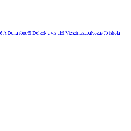
vő
A Duna föntről
Dolgok a víz alól
Vízszintszabályozás
Jó iskola