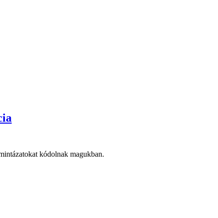
cia
 – mintázatokat kódolnak magukban.