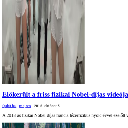
Előkerült a friss fizikai Nobel-díjas videó
Qubit.hu
majom
2018. október 5.
A 2018-as fizikai Nobel-díjas francia lézerfizikus nyolc évvel ezelőt