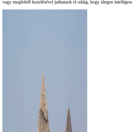
vagy megfelelő kezelésével juthatunk el odáig, hogy idegen intellige