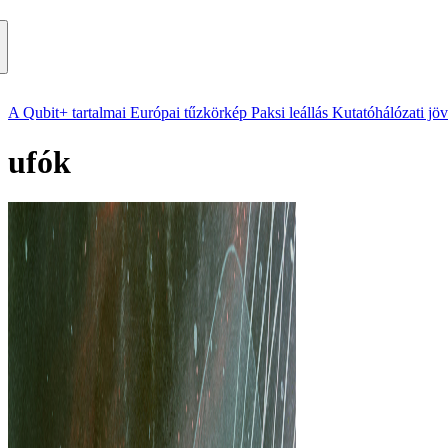
A Qubit+ tartalmai
Európai tűzkörkép
Paksi leállás
Kutatóhálózati jö
ufók