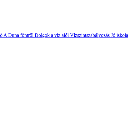
vő
A Duna föntről
Dolgok a víz alól
Vízszintszabályozás
Jó iskola