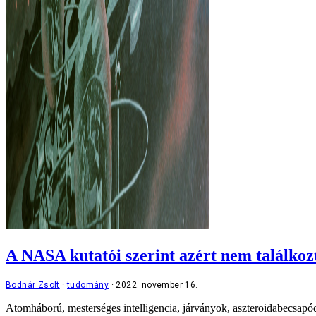
A NASA kutatói szerint azért nem találkoz
Bodnár Zsolt
tudomány
2022. november 16.
Atomháború, mesterséges intelligencia, járványok, aszteroidabecsapód