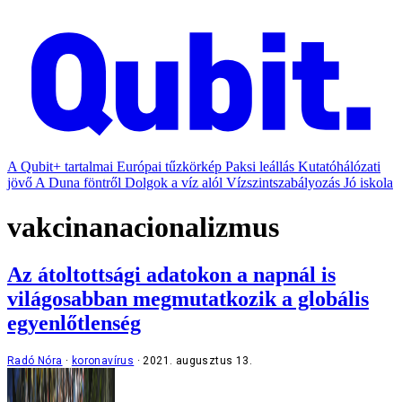
A Qubit+ tartalmai
Európai tűzkörkép
Paksi leállás
Kutatóhálózati
jövő
A Duna föntről
Dolgok a víz alól
Vízszintszabályozás
Jó iskola
vakcinanacionalizmus
Az átoltottsági adatokon a napnál is
világosabban megmutatkozik a globális
egyenlőtlenség
Radó Nóra
koronavírus
2021. augusztus 13.