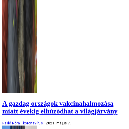
A gazdag országok vakcinahalmozása
miatt évekig elhúzódhat a világjárvány
Radó Nóra
koronavírus
2021. május 7.