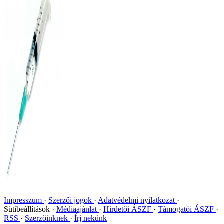
Impresszum
Szerzői jogok
Adatvédelmi nyilatkozat
Sütibeállítások
Médiaajánlat
Hirdetői ÁSZF
Támogatói ÁSZF
RSS
Szerzőinknek
Írj nekünk