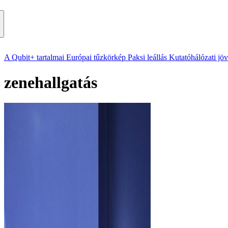
A Qubit+ tartalmai
Európai tűzkörkép
Paksi leállás
Kutatóhálózati jö
zenehallgatás