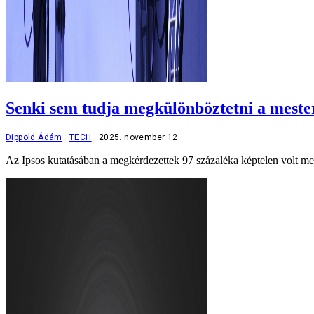
Senki sem tudja megkülönböztetni a mesters
Dippold Ádám
TECH
2025. november 12.
Az Ipsos kutatásában a megkérdezettek 97 százaléka képtelen volt meg