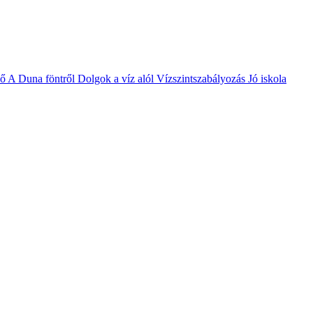
vő
A Duna föntről
Dolgok a víz alól
Vízszintszabályozás
Jó iskola