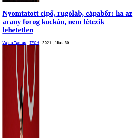
Nyomtatott cipő, rugóláb, cápabőr: ha az
arany forog kockán, nem létezik
lehetetlen
Vajna Tamás
TECH
2021. július 30.