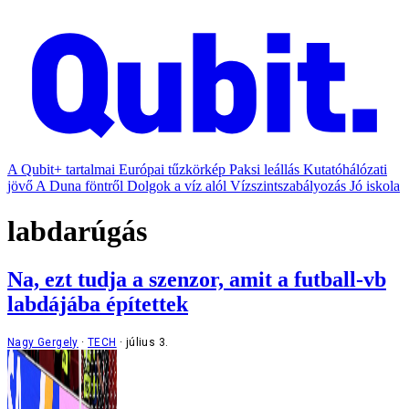
A Qubit+ tartalmai
Európai tűzkörkép
Paksi leállás
Kutatóhálózati
jövő
A Duna föntről
Dolgok a víz alól
Vízszintszabályozás
Jó iskola
labdarúgás
Na, ezt tudja a szenzor, amit a futball-vb
labdájába építettek
Nagy Gergely
TECH
július 3.