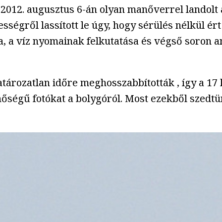
n 2012. augusztus 6-án olyan manőverrel landolt
sségről lassított le úgy, hogy sérülés nélkül ér
ata, a víz nyomainak felkutatása és végső soron 
ározatlan időre meghosszabbították , így a 17 
őségű fotókat a bolygóról. Most ezekből szedtün