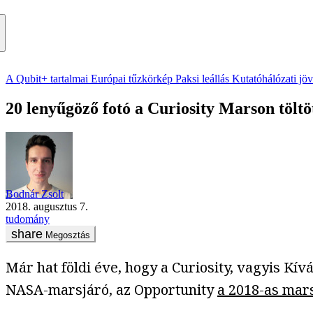
A Qubit+ tartalmai
Európai tűzkörkép
Paksi leállás
Kutatóhálózati jö
20 lenyűgöző fotó a Curiosity Marson töltö
Bodnár Zsolt
2018. augusztus 7.
tudomány
Megosztás
Már hat földi éve, hogy a Curiosity, vagyis Kí
NASA-marsjáró, az Opportunity
a 2018-as mar