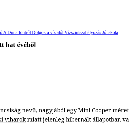
vő
A Duna föntről
Dolgok a víz alól
Vízszintszabályozás
Jó iskola
tt hat évéből
váncsiság nevű, nagyjából egy Mini Cooper méret
si viharok
miatt jelenleg hibernált állapotban va