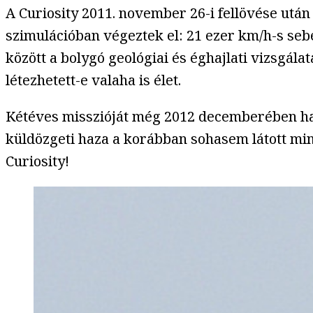
A Curiosity 2011. november 26-i fellövése utá
szimulációban végeztek el: 21 ezer km/h-s sebe
között a bolygó geológiai és éghajlati vizsgál
létezhetett-e valaha is élet.
Kétéves misszióját még 2012 decemberében hat
küldözgeti haza a korábban sohasem látott min
Curiosity!