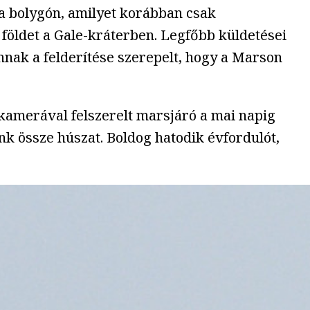
 a bolygón, amilyet korábban csak
t földet a Gale-kráterben. Legfőbb küldetései
annak a felderítése szerepelt, hogy a Marson
kamerával felszerelt marsjáró a mai napig
k össze húszat. Boldog hatodik évfordulót,