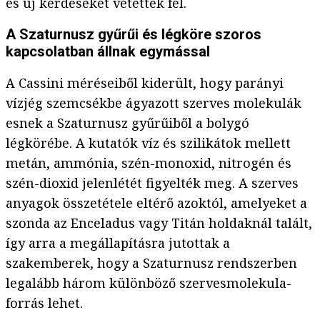
és új kérdéseket vetettek fel.
A Szaturnusz gyűrűi és légköre szoros
kapcsolatban állnak egymással
A Cassini méréseiből kiderült, hogy parányi
vízjég szemcsékbe ágyazott szerves molekulák
esnek a Szaturnusz gyűrűiből a bolygó
légkörébe. A kutatók víz és szilikátok mellett
metán, ammónia, szén-monoxid, nitrogén és
szén-dioxid jelenlétét figyelték meg. A szerves
anyagok összetétele eltérő azoktól, amelyeket a
szonda az Enceladus vagy Titán holdaknál talált,
így arra a megállapításra jutottak a
szakemberek, hogy a Szaturnusz rendszerben
legalább három különböző szervesmolekula-
forrás lehet.