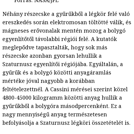
Forrás
:
NASA/JPL
Néhány részecske a gyűrűkből a légkör felé való
ereszkedés során elektromosan töltötté válik, és
mágneses erővonalak mentén mozog a bolygó
egyenlítőtől távolabbi régiói felé. A kutatók
meglepődve tapasztalták, hogy sok más
részecske azonban gyorsan lehullik a
Szaturnusz egyenlítői régiójába. Egyáltalán, a
gyűrűk és a bolygó közötti anyagáramlás
mértéke jóval nagyobb a korábban
feltételezettnél. A Cassini mérései szerint közel
4800-45000 kilogramm közötti anyag hullik a
gyűrűkből a bolygóra másodpercenként. Ez a
nagy mennyiségű anyag természetesen
befolyásolja a Szaturnusz légköri összetételét is.