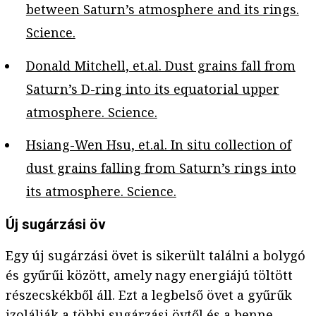
between Saturn’s atmosphere and its rings.
Science.
Donald Mitchell, et.al. Dust grains fall from
Saturn’s D-ring into its equatorial upper
atmosphere. Science.
Hsiang-Wen Hsu, et.al. In situ collection of
dust grains falling from Saturn’s rings into
its atmosphere. Science.
Új sugárzási öv
Egy új sugárzási övet is sikerült találni a bolygó
és gyűrűi között, amely nagy energiájú töltött
részecskékből áll. Ezt a legbelső övet a gyűrűk
izolálják a többi sugárzási övtől és a benne