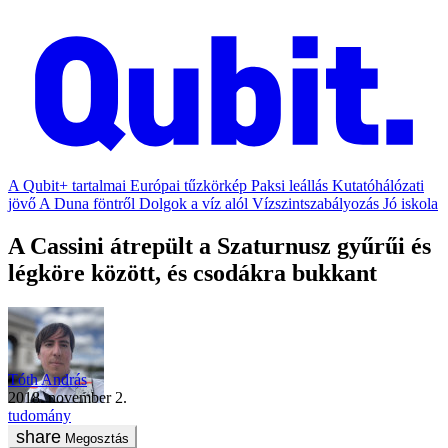
A Qubit+ tartalmai
Európai tűzkörkép
Paksi leállás
Kutatóhálózati
jövő
A Duna föntről
Dolgok a víz alól
Vízszintszabályozás
Jó iskola
A Cassini átrepült a Szaturnusz gyűrűi és
légköre között, és csodákra bukkant
Tóth András
2018. november 2.
tudomány
Megosztás