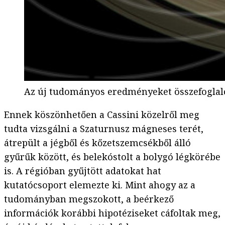
Az új tudományos eredményeket összefoglaló 
Ennek köszönhetően a Cassini közelről meg
tudta vizsgálni a Szaturnusz mágneses terét,
átrepült a jégből és kőzetszemcsékből álló
gyűrűk között, és belekóstolt a bolygó légkörébe
is. A régióban gyűjtött adatokat hat
kutatócsoport elemezte ki. Mint ahogy az a
tudományban megszokott, a beérkező
információk korábbi hipotéziseket cáfoltak meg,