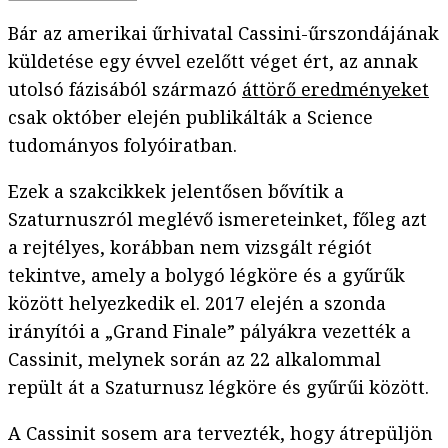
Bár az amerikai űrhivatal Cassini-űrszondájának
küldetése egy évvel ezelőtt véget ért, az annak
utolsó fázisából származó
áttörő eredményeket
csak október elején publikálták a Science
tudományos folyóiratban.
Ezek a szakcikkek jelentősen bővítik a
Szaturnuszról meglévő ismereteinket, főleg azt
a rejtélyes, korábban nem vizsgált régiót
tekintve, amely a bolygó légköre és a gyűrűk
között helyezkedik el. 2017 elején a szonda
irányítói a „Grand Finale” pályákra vezették a
Cassinit, melynek során az 22 alkalommal
repült át a Szaturnusz légköre és gyűrűi között.
A Cassinit sosem ara tervezték, hogy átrepüljön