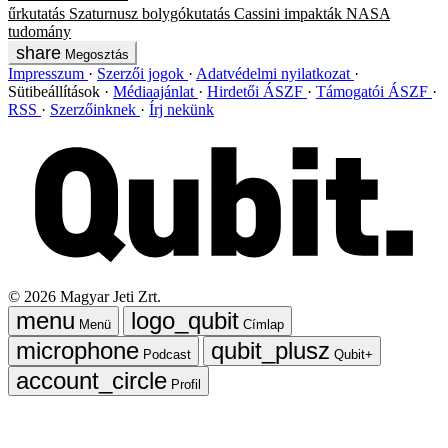
űrkutatás
Szaturnusz
bolygókutatás
Cassini
impakták
NASA
tudomány
Megosztás
Impresszum
Szerzői jogok
Adatvédelmi nyilatkozat
Sütibeállítások
Médiaajánlat
Hirdetői ÁSZF
Támogatói ÁSZF
RSS
Szerzőinknek
Írj nekünk
©
2026
Magyar Jeti Zrt.
Menü
Címlap
Podcast
Qubit+
Profil