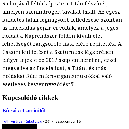
Radarjával feltérképezte a Titán felszínét,
amelyen szénhidrogén tavakat talált. Az egész
küldetés talán legnagyobb felfedezése azonban
az Enceladus gejzírjei voltak, amelyek a jeges
holdat a Naprendszer földön kívüli élet
lehetőségét rangsoroló lista élére repítették. A
Cassini küldetését a Szaturnusz légkörében
elégve fejezte be 2017 szeptemberében, ezzel
megvédve az Enceladust, a Titánt és más
holdakat földi mikroorganizmusokkal való
esetleges beszennyeződéstől.
Kapcsolódó cikkek
Búcsú a Cassinitől
Tóth András
űrkutatás
2017. szeptember 15.