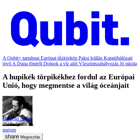
A Qubit+ tartalmai
Európai tűzkörkép
Paksi leállás
Kutatóhálózati
jövő
A Duna föntről
Dolgok a víz alól
Vízszintszabályozás
Jó iskola
A hupikék törpikékhez fordul az Európai
Unió, hogy megmentse a világ óceánjait
Dippold Ádám
2019. április 18.
majom
Megosztás