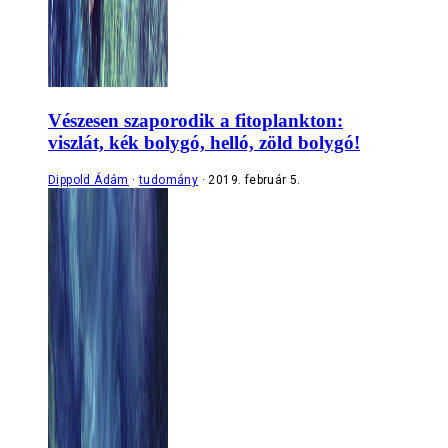
Vészesen szaporodik a fitoplankton:
viszlát, kék bolygó, helló, zöld bolygó!
Dippold Ádám
tudomány
2019. február 5.