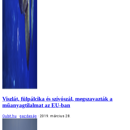
Viszlát, fülpálcika és szívószál, megszavazták a
műanyagtilalmat az EU-ban
Qubit.hu
gazdaság
2019. március 28.