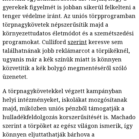
gyerekek figyelmét is jobban sikerül felkelteni a
tenger védelme iránt. Az uniós törpprogramban
törpnagykövetek népszerűsítik majd a
környezettudatos életmódot és a szemétszedési
programokat. Culliford
szerint
keresve sem
találhatnának jobb reklámarcot a törpikéknél,
ugyanis már a kék színük miatt is könnyen
közvetítik a kék bolygó megmentéséről szóló
üzenetet.
A törpnagykövetekkel végzett kampányban
helyi intézményeket, iskolákat mozgósítanak
majd, miközben uniós pénzből támogatják a
hulladékfeldolgozás korszerűsítését is. Machado
szerint a törpöket az egész világon ismerik, így
könnyen eljuttathatják bárhova a