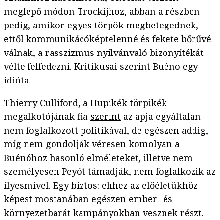
meglepő módon Trockijhoz, abban a részben
pedig, amikor egyes törpök megbetegednek,
ettől kommunikácóképtelenné és fekete bőrűvé
válnak, a rasszizmus nyilvánvaló bizonyítékát
vélte felfedezni. Kritikusai szerint Buéno egy
idióta.
Thierry Culliford, a Hupikék törpikék
megalkotójának fia
szerint
az apja egyáltalán
nem foglalkozott politikával, de egészen addig,
míg nem gondolják véresen komolyan a
Buénóhoz hasonló elméleteket, illetve nem
személyesen Peyót támadják, nem foglalkozik az
ilyesmivel. Egy biztos: ehhez az előéletükhöz
képest mostanában egészen ember- és
környezetbarát kampányokban vesznek részt.