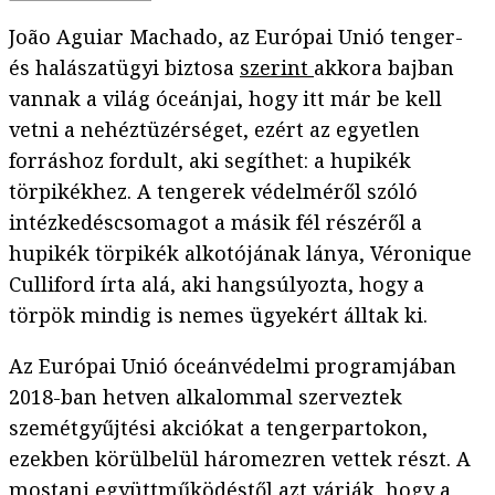
João Aguiar Machado, az Európai Unió tenger-
és halászatügyi biztosa
szerint
akkora bajban
vannak a világ óceánjai, hogy itt már be kell
vetni a nehéztüzérséget, ezért az egyetlen
forráshoz fordult, aki segíthet: a hupikék
törpikékhez. A tengerek védelméről szóló
intézkedéscsomagot a másik fél részéről a
hupikék törpikék alkotójának lánya, Véronique
Culliford írta alá, aki hangsúlyozta, hogy a
törpök mindig is nemes ügyekért álltak ki.
Az Európai Unió óceánvédelmi programjában
2018-ban hetven alkalommal szerveztek
szemétgyűjtési akciókat a tengerpartokon,
ezekben körülbelül háromezren vettek részt. A
mostani együttműködéstől azt várják, hogy a