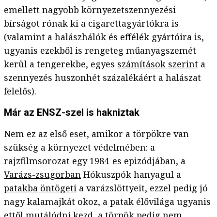
emellett nagyobb környezetszennyezési
bírságot rónak ki a cigarettagyártókra is
(valamint a halászhálók és effélék gyártóira is,
ugyanis ezekből is rengeteg műanyagszemét
kerül a tengerekbe, egyes
számítások szerint
a
szennyezés huszonhét százalékáért a halászat
felelős).
Már az ENSZ-szel is hakniztak
Nem ez az első eset, amikor a törpökre van
szükség a környezet védelmében: a
rajzfilmsorozat egy 1984-es epizódjában, a
Varázs-zsugorban
Hókuszpók hanyagul a
patakba öntögeti
a varázslöttyeit, ezzel pedig jó
nagy kalamajkát okoz, a patak élővilága ugyanis
ettől mutálódni kezd, a törpök pedig nem