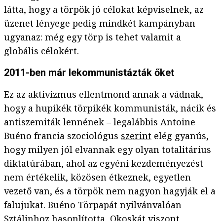
látta, hogy a törpök jó célokat képviselnek, az
üzenet lényege pedig mindkét kampányban
ugyanaz: még egy törp is tehet valamit a
globális célokért.
2011-ben már lekommunistázták őket
Ez az aktivizmus ellentmond annak a vádnak,
hogy a hupikék törpikék kommunisták, nácik és
antiszemiták lennének – legalábbis Antoine
Buéno francia szociológus
szerint
elég gyanús,
hogy milyen jól elvannak egy olyan totalitárius
diktatúrában, ahol az egyéni kezdeményezést
nem értékelik, közösen étkeznek, egyetlen
vezető van, és a törpök nem nagyon hagyják el a
falujukat. Buéno Törpapát nyilvánvalóan
Sztálinhoz hasonlította, Okoskát viszont