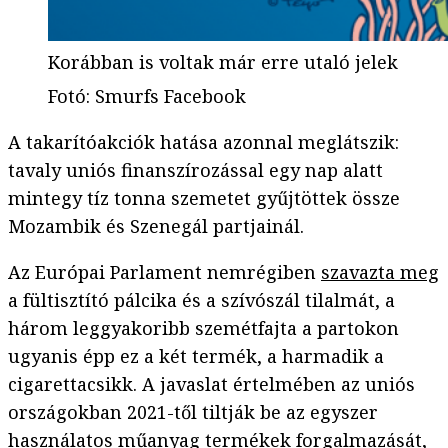
Korábban is voltak már erre utaló jelek
Fotó
:
Smurfs Facebook
A takarítóakciók hatása azonnal meglátszik:
tavaly uniós finanszírozással egy nap alatt
mintegy tíz tonna szemetet gyűjtöttek össze
Mozambik és Szenegál partjainál.
Az Európai Parlament nemrégiben
szavazta meg
a fültisztító pálcika és a szívószál tilalmát, a
három leggyakoribb szemétfajta a partokon
ugyanis épp ez a két termék, a harmadik a
cigarettacsikk. A javaslat értelmében az uniós
országokban 2021-től tiltják be az egyszer
használatos műanyag termékek forgalmazását,