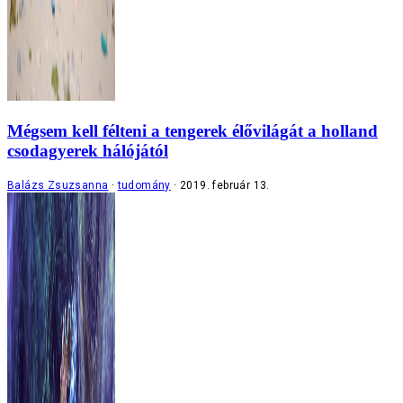
Mégsem kell félteni a tengerek élővilágát a holland
csodagyerek hálójától
Balázs Zsuzsanna
tudomány
2019. február 13.