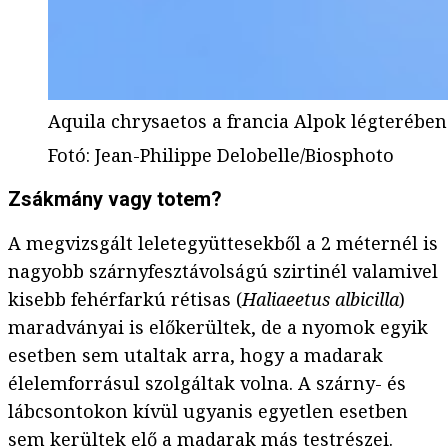
Aquila chrysaetos a francia Alpok légterében
Fotó
:
Jean-Philippe Delobelle/Biosphoto
Zsákmány vagy totem?
A megvizsgált leletegyüttesekből a 2 méternél is
nagyobb szárnyfesztávolságú szirtinél valamivel
kisebb fehérfarkú rétisas (
Haliaeetus albicilla
)
maradványai is előkerültek, de a nyomok egyik
esetben sem utaltak arra, hogy a madarak
élelemforrásul szolgáltak volna. A szárny- és
lábcsontokon kívül ugyanis egyetlen esetben
sem kerültek elő a madarak más testrészei.