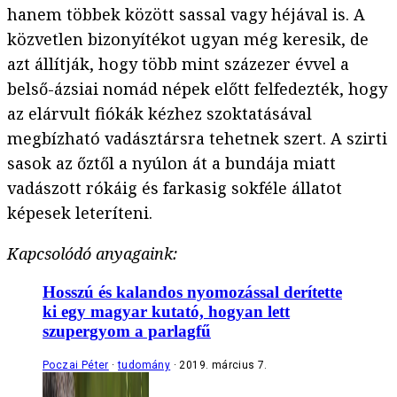
hanem többek között sassal vagy héjával is. A
közvetlen bizonyítékot ugyan még keresik, de
azt állítják, hogy több mint százezer évvel a
belső-ázsiai nomád népek előtt felfedezték, hogy
az elárvult fiókák kézhez szoktatásával
megbízható vadásztársra tehetnek szert. A szirti
sasok az őztől a nyúlon át a bundája miatt
vadászott rókáig és farkasig sokféle állatot
képesek leteríteni.
Kapcsolódó anyagaink:
Hosszú és kalandos nyomozással derítette
ki egy magyar kutató, hogyan lett
szupergyom a parlagfű
Poczai Péter
tudomány
2019. március 7.