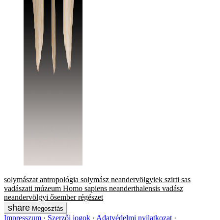
solymászat
antropológia
solymász
neandervölgyiek
szirti sas
vadászati múzeum
Homo sapiens neanderthalensis
vadász
neandervölgyi ősember
régészet
Megosztás
Impresszum
Szerzői jogok
Adatvédelmi nyilatkozat