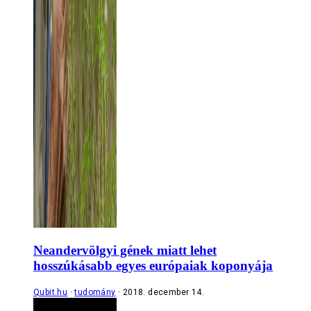
Neandervölgyi gének miatt lehet
hosszúkásabb egyes európaiak koponyája
Qubit.hu
tudomány
2018. december 14.