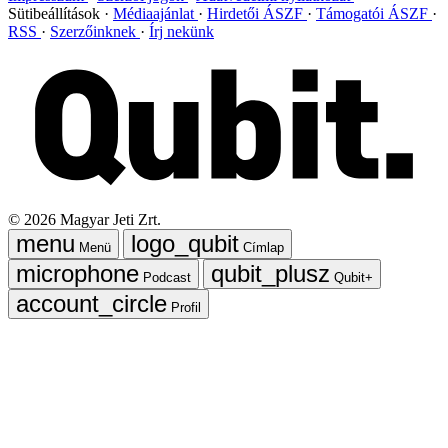
Sütibeállítások
Médiaajánlat
Hirdetői ÁSZF
Támogatói ÁSZF
RSS
Szerzőinknek
Írj nekünk
©
2026
Magyar Jeti Zrt.
Menü
Címlap
Podcast
Qubit+
Profil