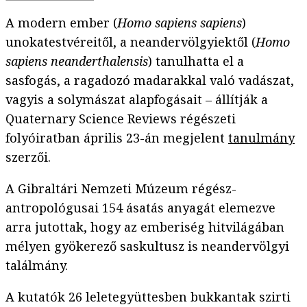
A modern ember (
Homo sapiens sapiens
)
unokatestvéreitől, a neandervölgyiektől (
Homo
sapiens neanderthalensis
) tanulhatta el a
sasfogás, a ragadozó madarakkal való vadászat,
vagyis a solymászat alapfogásait – állítják a
Quaternary Science Reviews régészeti
folyóiratban április 23-án megjelent
tanulmány
szerzői.
A Gibraltári Nemzeti Múzeum régész-
antropológusai 154 ásatás anyagát elemezve
arra jutottak, hogy az emberiség hitvilágában
mélyen gyökerező saskultusz is neandervölgyi
találmány.
A kutatók 26 leletegyüttesben bukkantak szirti