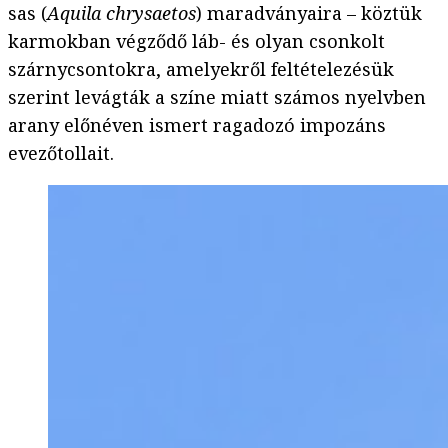
sas (
Aquila chrysaetos
) maradványaira – köztük
karmokban végződő láb- és olyan csonkolt
szárnycsontokra, amelyekről feltételezésük
szerint levágták a színe miatt számos nyelvben
arany előnéven ismert ragadozó impozáns
evezőtollait.