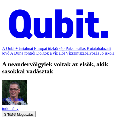
A Qubit+ tartalmai
Európai tűzkörkép
Paksi leállás
Kutatóhálózati
jövő
A Duna föntről
Dolgok a víz alól
Vízszintszabályozás
Jó iskola
A neandervölgyiek voltak az elsők, akik
sasokkal vadásztak
Vajna Tamás
2019. április 29.
tudomány
Megosztás