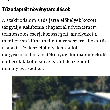
Tűzadaptált növénytársulások
A
szakirodalom
a tűz járta élőhelyek között
tárgyalja Kalifornia
chaparral
néven ismert
természetes cserjeközösségeit, amelyeket
a
mediterrán klíma mellett a rendszeres bozóttűz
is alakít
. Ezek az élőhelyek a zsúfolt
nagyvárosokból a vidéki nyugalomba menekülő
emberek lakóhelyeivé is váltak az elmúlt
néhány évtizedben.