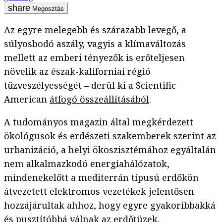
Megosztás
Az egyre melegebb és szárazabb levegő, a
súlyosbodó aszály, vagyis a klímaváltozás
mellett az emberi tényezők is erőteljesen
növelik az észak-kaliforniai régió
tűzveszélyességét – derül ki a Scientific
American
átfogó összeállításából
.
A tudományos magazin által megkérdezett
ökológusok és erdészeti szakemberek szerint az
urbanizáció, a helyi ökoszisztémához egyáltalán
nem alkalmazkodó energiahálózatok,
mindenekelőtt a mediterrán típusú erdőkön
átvezetett elektromos vezetékek jelentősen
hozzájárultak ahhoz, hogy egyre gyakoribbakká
és pusztítóbbá válnak az erdőtüzek.