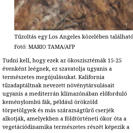
Tűzoltás egy Los Angeles közelében találhat
Fotó
:
MARIO TAMA/AFP
Tudni kell, hogy ezek az ökoszisztémák 15-25
évenként leégnek, ez szavatolja ugyanis a
természetes megújulásukat. Kalifornia
tűzadaptáltnak nevezett növénytársulásait
ugyanis a mediterrán klímazónában előforduló
keménylombú fák, például örökzöld
törpetölgyek és más szárazságtűrő cserjék
alkotják, amelyekben a földtörténeti ókor óta a
vegetációdinamika természetes részét képezik a