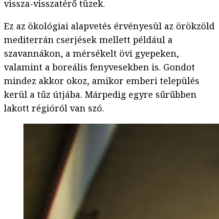
vissza-visszatérő tüzek.
Ez az ökológiai alapvetés érvényesül az örökzöld
mediterrán cserjések mellett például a
szavannákon, a mérsékelt övi gyepeken,
valamint a boreális fenyvesekben is. Gondot
mindez akkor okoz, amikor emberi település
kerül a tűz útjába. Márpedig egyre sűrűbben
lakott régióról van szó.