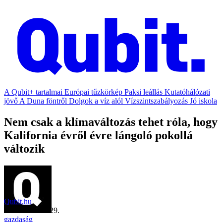
A Qubit+ tartalmai
Európai tűzkörkép
Paksi leállás
Kutatóhálózati
jövő
A Duna föntről
Dolgok a víz alól
Vízszintszabályozás
Jó iskola
Nem csak a klímaváltozás tehet róla, hogy
Kalifornia évről évre lángoló pokollá
változik
Qubit.hu
2019. október 29.
gazdaság