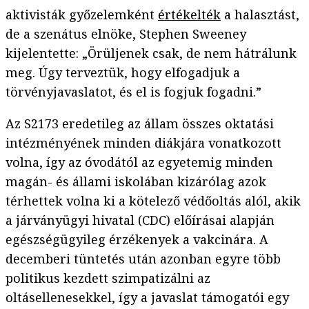
aktivisták győzelemként
értékelték
a halasztást,
de a szenátus elnöke, Stephen Sweeney
kijelentette: „Örüljenek csak, de nem hátrálunk
meg. Úgy terveztük, hogy elfogadjuk a
törvényjavaslatot, és el is fogjuk fogadni.”
Az S2173 eredetileg az állam összes oktatási
intézményének minden diákjára vonatkozott
volna, így az óvodától az egyetemig minden
magán- és állami iskolában kizárólag azok
térhettek volna ki a kötelező védőoltás alól, akik
a járványügyi hivatal (CDC) előírásai alapján
egészségügyileg érzékenyek a vakcinára. A
decemberi tüntetés után azonban egyre több
politikus kezdett szimpatizálni az
oltásellenesekkel, így a javaslat támogatói egy