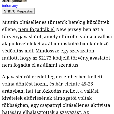
2020. január 15.
tudomány
Megosztás
Miután oltásellenes tüntetők hetekig küzdöttek
ellene,
nem fogadták el
New Jersey-ben azt a
törvényjavaslatot, amely eltörölte volna a vallási
alapú kivételeket az állami iskolákban kötelező
védőoltás alól. Mindössze egy szavazaton
múlott, hogy az S2173 kódjelű törvényjavaslatot
nem fogadta el az állami szenátus.
A javaslatról eredetileg decemberben kellett
volna döntést hozni, és bár eleinte 45-25
arányban, hat tartózkodás mellett a vallási
kivételek eltörlésének támogatói
voltak
többségben, egy csapatnyi oltásellenes aktivista
hatására elhalasztották a szavazást. Az