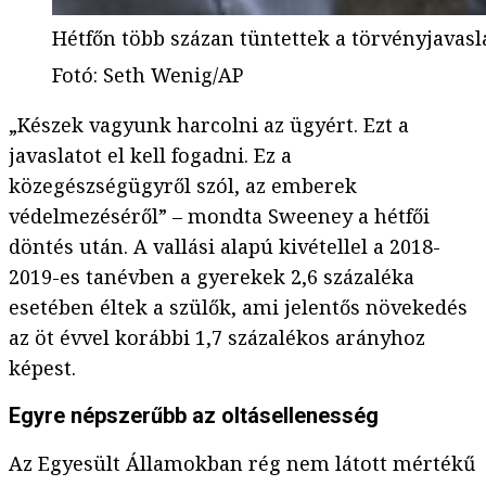
Hétfőn több százan tüntettek a törvényjavasla
Fotó
:
Seth Wenig/AP
„Készek vagyunk harcolni az ügyért. Ezt a
javaslatot el kell fogadni. Ez a
közegészségügyről szól, az emberek
védelmezéséről” – mondta Sweeney a hétfői
döntés után. A vallási alapú kivétellel a 2018-
2019-es tanévben a gyerekek 2,6 százaléka
esetében éltek a szülők, ami jelentős növekedés
az öt évvel korábbi 1,7 százalékos arányhoz
képest.
Egyre népszerűbb az oltásellenesség
Az Egyesült Államokban rég nem látott mértékű