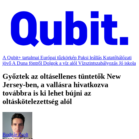
A Qubit+ tartalmai
Európai tűzkörkép
Paksi leállás
Kutatóhálózati
jövő
A Duna föntről
Dolgok a víz alól
Vízszintszabályozás
Jó iskola
Győztek az oltásellenes tüntetők New
Jersey-ben, a vallásra hivatkozva
továbbra is ki lehet bújni az
oltáskötelezettség alól
Bodnár Zsolt