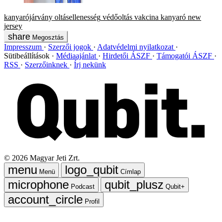
kanyarójárvány
oltásellenesség
védőoltás
vakcina
kanyaró
new
jersey
Megosztás
Impresszum
Szerzői jogok
Adatvédelmi nyilatkozat
Sütibeállítások
Médiaajánlat
Hirdetői ÁSZF
Támogatói ÁSZF
RSS
Szerzőinknek
Írj nekünk
©
2026
Magyar Jeti Zrt.
Menü
Címlap
Podcast
Qubit+
Profil