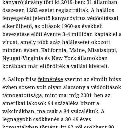
kanyarójárvány tört ki 2019-ben: 31 államban
összesen 1282 esetet regisztráltak. A halálos
fenyegetést jelentő kanyaróvírus védőoltással
elkerülhető, az oltások 1960-as évekbeli
bevezetése előtt évente 3-4 millióan kapták el a
vírust, amely több száz halálesetet okozott
minden évben. Kalifornia, Maine, Mississippi,
Nyugat-Virginia és New York államokban
korábban már eltörölték a vallási kivételt.
A Gallup friss
felmérése
szerint az elmúlt húsz
évben sosem volt olyan alacsony a védőoltások
támogatottsága, mint ma: míg 2001-ben az
amerikai lakosok 94 százaléka bízott a
vakcinákban, ma csak a 84 százalékuk. A
legnagyobb csökkenés a 30-49 éves
korosztályban történt, itt 92-ről csökkent 80