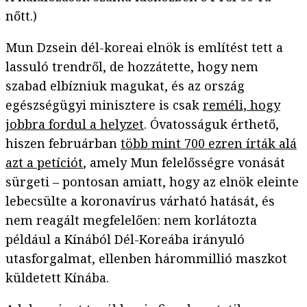
nőtt.)
Mun Dzsein dél-koreai elnök is említést tett a
lassuló trendről, de hozzátette, hogy nem
szabad elbízniuk magukat, és az ország
egészségügyi minisztere is csak
reméli, hogy
jobbra fordul a helyzet
. Óvatosságuk érthető,
hiszen februárban
több mint 700 ezren írták alá
azt a petíciót
, amely Mun felelősségre vonását
sürgeti – pontosan amiatt, hogy az elnök eleinte
lebecsülte a koronavírus várható hatását, és
nem reagált megfelelően: nem korlátozta
például a Kínából Dél-Koreába irányuló
utasforgalmat, ellenben hárommillió maszkot
küldetett Kínába.