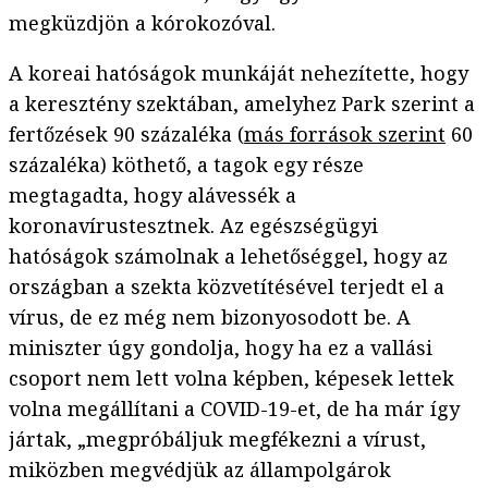
megküzdjön a kórokozóval.
A koreai hatóságok munkáját nehezítette, hogy
a keresztény szektában, amelyhez Park szerint a
fertőzések 90 százaléka (
más források szerint
60
százaléka) köthető, a tagok egy része
megtagadta, hogy alávessék a
koronavírustesztnek. Az egészségügyi
hatóságok számolnak a lehetőséggel, hogy az
országban a szekta közvetítésével terjedt el a
vírus, de ez még nem bizonyosodott be. A
miniszter úgy gondolja, hogy ha ez a vallási
csoport nem lett volna képben, képesek lettek
volna megállítani a COVID-19-et, de ha már így
jártak, „megpróbáljuk megfékezni a vírust,
miközben megvédjük az állampolgárok