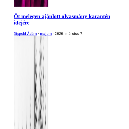
Öt melegen ajánlott olvasmány karantén
idejére
Dippold Ádám
majom
2020. március 7.