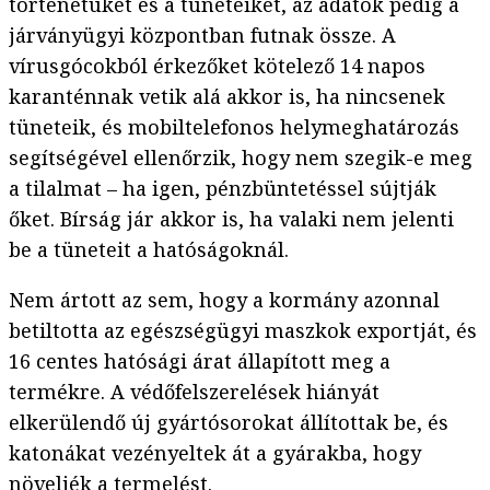
történetüket és a tüneteiket, az adatok pedig a
járványügyi központban futnak össze. A
vírusgócokból érkezőket kötelező 14 napos
karanténnak vetik alá akkor is, ha nincsenek
tüneteik, és mobiltelefonos helymeghatározás
segítségével ellenőrzik, hogy nem szegik-e meg
a tilalmat – ha igen, pénzbüntetéssel sújtják
őket. Bírság jár akkor is, ha valaki nem jelenti
be a tüneteit a hatóságoknál.
Nem ártott az sem, hogy a kormány azonnal
betiltotta az egészségügyi maszkok exportját, és
16 centes hatósági árat állapított meg a
termékre. A védőfelszerelések hiányát
elkerülendő új gyártósorokat állítottak be, és
katonákat vezényeltek át a gyárakba, hogy
növeljék a termelést.