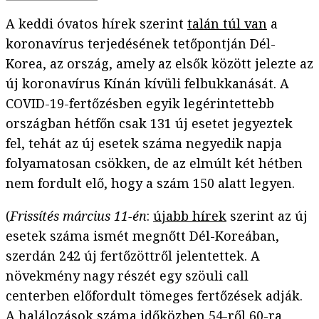
A keddi óvatos hírek szerint
talán túl van
a
koronavírus terjedésének tetőpontján Dél-
Korea, az ország, amely az elsők között jelezte az
új koronavírus Kínán kívüli felbukkanását. A
COVID-19-fertőzésben egyik legérintettebb
országban hétfőn csak 131 új esetet jegyeztek
fel, tehát az új esetek száma negyedik napja
folyamatosan csökken, de az elmúlt két hétben
nem fordult elő, hogy a szám 150 alatt legyen.
(
Frissítés március 11-én
:
újabb hírek
szerint az új
esetek száma ismét megnőtt Dél-Koreában,
szerdán 242 új fertőzöttről jelentettek. A
növekmény nagy részét egy szöuli call
centerben előfordult tömeges fertőzések adják.
A halálozások száma időközben 54-ről 60-ra