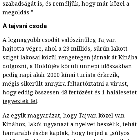
szabadságát is, és reméljük, hogy már közel a
megoldás.”
A tajvani csoda
A legnagyobb csodát valószínűleg Tajvan
hajtotta végre, ahol a 23 milliós, sűrűn lakott
sziget lakosai közül rengetegen járnak át Kínába
dolgozni, a Holdújév körüli ünnepi időszakban
pedig napi akár 2000 kínai turista érkezik,
mégis sikerült annyira feltartóztatni a vírust,
hogy eddig összesen
48 fertőzést és 1 halálesetet
jegyeztek fel
.
Az
egyik magyarázat
, hogy Tajvan közel van
Kínához, lakói ugyanazt a nyelvet beszélik, tehát
hamarabb észbe kaptak, hogy terjed a „súlyos