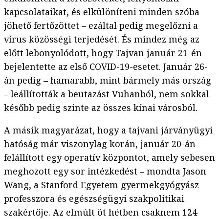
kapcsolataikat, és elkülöníteni minden szóba
jöhető fertőzöttet – ezáltal pedig megelőzni a
vírus közösségi terjedését. És mindez még az
előtt lebonyolódott, hogy Tajvan január 21-én
bejelentette az első COVID-19-esetet. Január 26-
án pedig – hamarabb, mint bármely más ország
– leállították a beutazást Vuhanból, nem sokkal
később pedig szinte az összes kínai városból.
A másik magyarázat, hogy a tajvani járványügyi
hatóság már viszonylag korán, január 20-án
felállított egy operatív központot, amely sebesen
meghozott egy sor intézkedést – mondta Jason
Wang, a Stanford Egyetem gyermekgyógyász
professzora és egészségügyi szakpolitikai
szakértője. Az elmúlt öt hétben csaknem 124