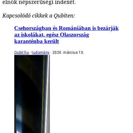
elnök népszerűségi indexét.
Kapcsolódó cikkek a Qubiten:
Csehországban és Romániában is bezárják
az iskolákat, egész Olaszország
karanténba került
Qubit.hu
tudomány
2020. március 10.