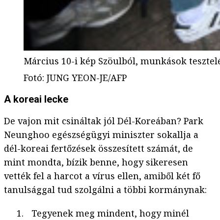
Március 10-i kép Szöulból, munkások tesztel
Fotó
:
JUNG YEON-JE/AFP
A koreai lecke
De vajon mit csináltak jól Dél-Koreában? Park
Neunghoo egészségügyi miniszter sokallja a
dél-koreai fertőzések összesített számát, de
mint mondta, bízik benne, hogy sikeresen
vették fel a harcot a vírus ellen, amiből két fő
tanulsággal tud szolgálni a többi kormánynak:
Tegyenek meg mindent, hogy minél