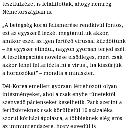
tesztfülkéket is felállítottak
, ahogy nemrég
Németországban is
.
„A betegség korai felismerése rendkívül fontos,
ezt az egyszerű leckét megtanultuk akkor,
amikor ezzel az igen fertőző vírussal küzdöttünk
– ha egyszer elindul, nagyon gyorsan terjed szét.
A tesztkapacitás növelése elsődleges, mert csak
akkor lehet feltartóztatni a vírust, ha kiszűrjük
a hordozókat” – mondta a miniszter.
Dél-Korea emellett gyorsan létrehozott olyan
intézményeket, ahol a csak enyhe tünetektől
szenvedő pácienseket kezelhetik. Park szerint a
fertőzötteknek csak körülbelül 10 százaléka
szorul kórházi ápolásra, a többieknek elég erős
az immunrendszere, hogy egyedül is