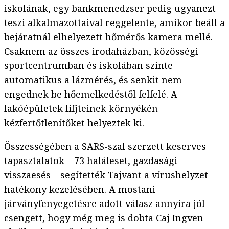
iskolának, egy bankmenedzser pedig ugyanezt
teszi alkalmazottaival reggelente, amikor beáll a
bejáratnál elhelyezett hőmérős kamera mellé.
Csaknem az összes irodaházban, közösségi
sportcentrumban és iskolában szinte
automatikus a lázmérés, és senkit nem
engednek be hőemelkedéstől felfelé. A
lakóépületek lifjteinek környékén
kézfertőtlenítőket helyeztek ki.
Összességében a SARS-szal szerzett keserves
tapasztalatok – 73 haláleset, gazdasági
visszaesés – segítették Tajvant a vírushelyzet
hatékony kezelésében. A mostani
járványfenyegetésre adott válasz annyira jól
csengett, hogy még meg is dobta Caj Ingven