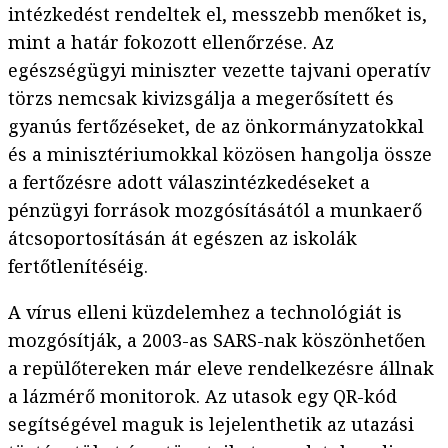
intézkedést rendeltek el, messzebb menőket is,
mint a határ fokozott ellenőrzése. Az
egészségügyi miniszter vezette tajvani operatív
törzs nemcsak kivizsgálja a megerősített és
gyanús fertőzéseket, de az önkormányzatokkal
és a minisztériumokkal közösen hangolja össze
a fertőzésre adott válaszintézkedéseket a
pénzügyi források mozgósításától a munkaerő
átcsoportosításán át egészen az iskolák
fertőtlenítéséig.
A vírus elleni küzdelemhez a technológiát is
mozgósítják, a 2003-as SARS-nak köszönhetően
a repülőtereken már eleve rendelkezésre állnak
a lázmérő monitorok. Az utasok egy QR-kód
segítségével maguk is lejelenthetik az utazási