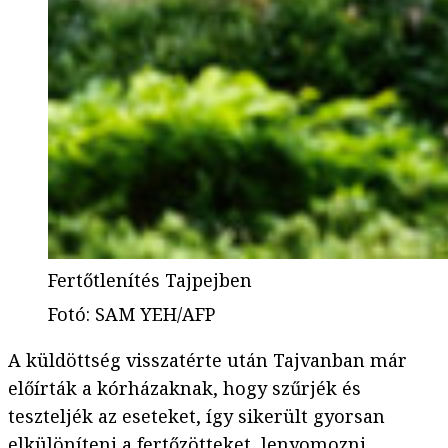
Fertőtlenítés Tajpejben
Fotó
:
SAM YEH/AFP
A küldöttség visszatérte után Tajvanban már
előírták a kórházaknak, hogy szűrjék és
teszteljék az eseteket, így sikerült gyorsan
elkülöníteni a fertőzötteket, lenyomozni