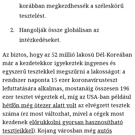
korábban megkezdhessék a széleskörű
tesztelést.
Hangolják össze globálisan az
intézkedéseket.
Az biztos, hogy az 52 millió lakosú Dél-Koreában
már a kezdetekkor igyekeztek ingyenes és
egyszerű tesztekkel megszűrni a lakosságot: a
rendszer naponta 15 ezer koronavírusteszt
lefuttatására alkalmas, mostanáig összesen 196
ezer tesztet végeztek el, míg az USA-ban például
hétfőn még ötezer alatt volt
az elvégzett tesztek
száma (ez most változhat, mivel a cégek most
kezdenek
előrukkolni gyorsan hasznosítható
tesztjeikkel
). Kojang városban még
autós