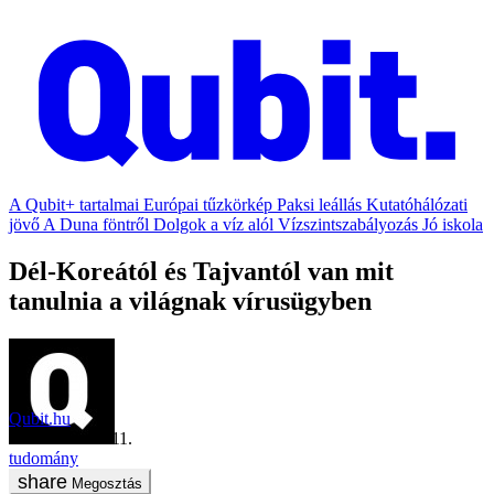
A Qubit+ tartalmai
Európai tűzkörkép
Paksi leállás
Kutatóhálózati
jövő
A Duna föntről
Dolgok a víz alól
Vízszintszabályozás
Jó iskola
Dél-Koreától és Tajvantól van mit
tanulnia a világnak vírusügyben
Qubit.hu
2020. március 11.
tudomány
Megosztás