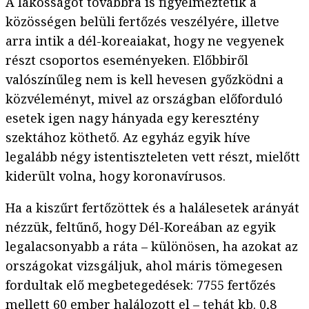
A lakosságot továbbra is figyelmeztetik a
közösségen belüli fertőzés veszélyére, illetve
arra intik a dél-koreaiakat, hogy ne vegyenek
részt csoportos eseményeken. Előbbiről
valószínűleg nem is kell hevesen győzködni a
közvéleményt, mivel az országban előforduló
esetek igen nagy hányada egy keresztény
szektához köthető. Az egyház egyik híve
legalább négy istentiszteleten vett részt, mielőtt
kiderült volna, hogy koronavírusos.
Ha a kiszűrt fertőzöttek és a halálesetek arányát
nézzük, feltűnő, hogy Dél-Koreában az egyik
legalacsonyabb a ráta – különösen, ha azokat az
országokat vizsgáljuk, ahol máris tömegesen
fordultak elő megbetegedések: 7755 fertőzés
mellett 60 ember halálozott el – tehát kb. 0,8