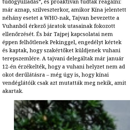
tüdőgyulladás”, és proaktívan tudtak reagálni:
már aznap, szilveszterkor, amikor Kína jelentett
néhány esetet a WHO-nak, Tajvan bevezette a
Vuhanból érkező járatok utasainak fokozott
ellenőrzését. És bár Tajpej kapcsolatai nem
éppen felhőtlenek Pekinggel, engedélyt kértek
és kaptak, hogy szakértőket küldjenek vuhani
terepszemlére. A tajvani delegáltak már január
12-én érzékelték, hogy a vuhani helyzet nem ad
okot derűlátásra – még úgy is, hogy kínai
vendéglátóik csak azt mutatták meg nekik, amit
akartak.