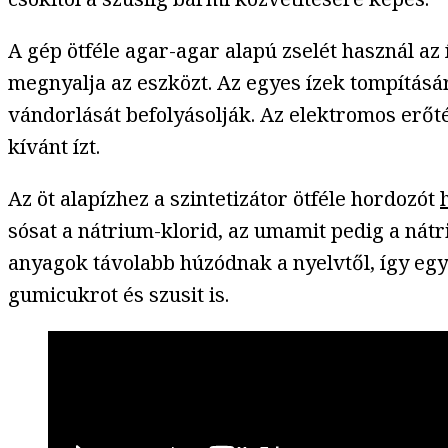
A gép ötféle agar-agar alapú zselét használ az
megnyalja az eszközt. Az egyes ízek tompításár
vándorlását befolyásolják. Az elektromos erőté
kívánt ízt.
Az öt alapízhez a szintetizátor ötféle hordozót
sósat a nátrium-klorid, az umamit pedig a nát
anyagok távolabb húzódnak a nyelvtől, így egye
gumicukrot és szusit is.