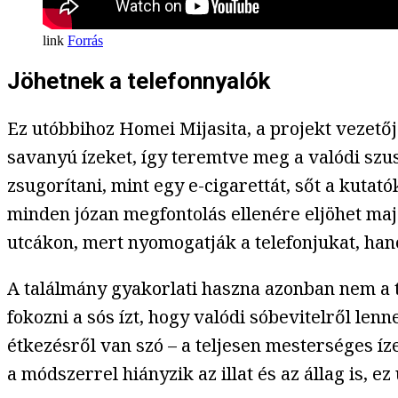
Forrás
Jöhetnek a telefonnyalók
Ez utóbbihoz Homei Mijasita, a projekt vezetője
savanyú ízeket, így teremtve meg a valódi szusi
zsugorítani, mint egy e-cigarettát, sőt a kutat
minden józan megfontolás ellenére eljöhet ma
utcákon, mert nyomogatják a telefonjukat, han
A találmány gyakorlati haszna azonban nem a t
fokozni a sós ízt, hogy valódi sóbevitelről le
étkezésről van szó – a teljesen mesterséges í
a módszerrel hiányzik az illat és az állag is,