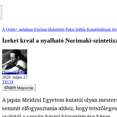
A Qubit+ tartalmai
Európai tűzkörkép
Paksi leállás
Kutatóhálózati jö
Ízeket kreál a nyalható Norimaki-szintetiz
Dippold Ádám
2020. május 27.
TECH
Megosztás
A japán Meidzsi Egyetem kutatói olyan mester
semmit elfogyasztania ahhoz, hogy tetszőleges 
csokitól a szusiig bármi közvetítésére képes.