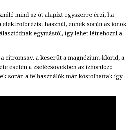
náló mind az öt alapízt egyszerre érzi, ha
 elektroforézist használ, ennek során az ionok
álasztódnak egymástól, így lehet létrehozni a
út a citromsav, a keserűt a magnézium-klorid, a
éte esetén a zselécsövekben az ízhordozó
tek során a felhasználók már kóstolhattak így