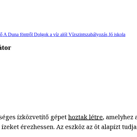
vő
A Duna föntről
Dolgok a víz alól
Vízszintszabályozás
Jó iskola
átor
séges ízközvetítő gépet
hoztak létre
, amelyhez 
ízeket érezhessen. Az eszköz az öt alapízt tudja