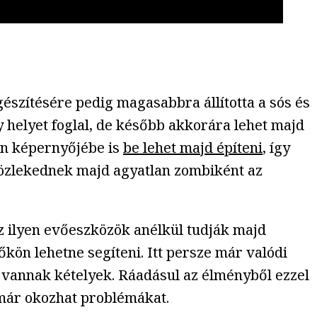
gészítésére pedig magasabbra állította a sós és
gy helyet foglal, de később akkorára lehet majd
fon képernyőjébe is
be lehet majd építeni
, így
közlekednek majd agyatlan zombiként az
az ilyen evőeszközök anélkül tudják majd
őkön lehetne segíteni. Itt persze már valódi
n vannak kételyek. Ráadásul az élményből ezzel
g már okozhat problémákat.