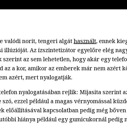
 valódi norit, tengeri algát
használt
, ennek kie
 illúzióját. Az ízszintetizátor egyelőre elég na
ók szerint az sem lehetetlen, hogy akár egy tele
jd az a kor, amikor az emberek már nem azért 
em azért, mert nyalogatják.
elefon nyalogatásában rejlik: Mijasita szerint 
nne szó, ezzel például a magas vérnyomással küzd
zek előállításával kapcsolatban pedig még bőve
 ez utóbbi hiánya például egy gumicukornál pedi