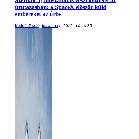
Szerdán új időszámítás veszi kezdetét az
űrutazásban: a SpaceX először küld
embereket az űrbe
Bodnár Zsolt
tudomány
2020. május 25.