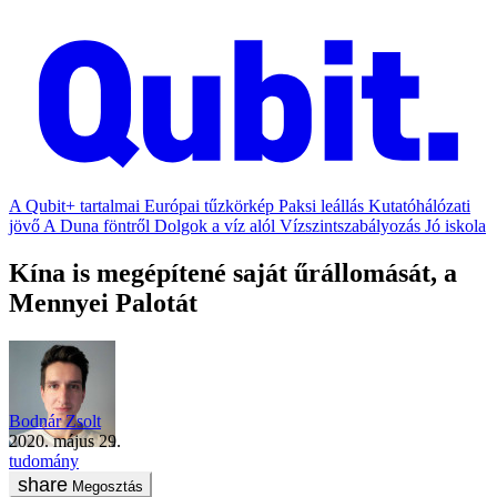
A Qubit+ tartalmai
Európai tűzkörkép
Paksi leállás
Kutatóhálózati
jövő
A Duna föntről
Dolgok a víz alól
Vízszintszabályozás
Jó iskola
Kína is megépítené saját űrállomását, a
Mennyei Palotát
Bodnár Zsolt
2020. május 29.
tudomány
Megosztás