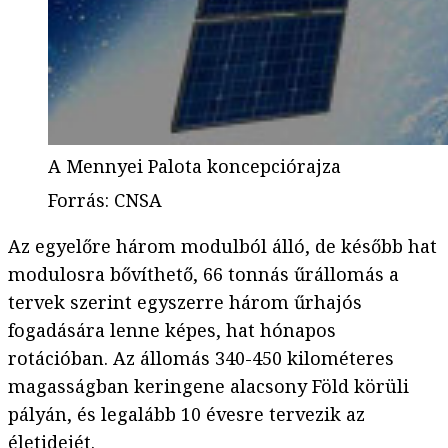
A Mennyei Palota koncepciórajza
Forrás
:
CNSA
Az egyelőre három modulból álló, de később hat
modulosra bővíthető, 66 tonnás űrállomás a
tervek szerint egyszerre három űrhajós
fogadására lenne képes, hat hónapos
rotációban. Az állomás 340-450 kilométeres
magasságban keringene alacsony Föld körüli
pályán, és legalább 10 évesre tervezik az
életidejét.