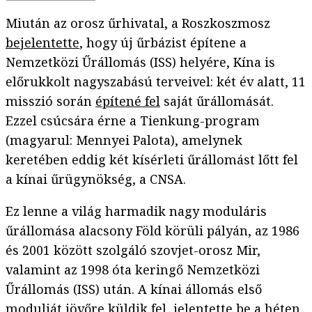
Miután az orosz űrhivatal, a Roszkoszmosz
bejelentette
, hogy új űrbázist építene a
Nemzetközi Űrállomás (ISS) helyére, Kína is
előrukkolt nagyszabású terveivel: két év alatt, 11
misszió során
építené fel
saját űrállomását.
Ezzel csúcsára érne a Tienkung-program
(magyarul: Mennyei Palota), amelynek
keretében eddig két kísérleti űrállomást lőtt fel
a kínai űrügynökség, a CNSA.
Ez lenne a világ harmadik nagy moduláris
űrállomása alacsony Föld körüli pályán, az 1986
és 2001 között szolgáló szovjet-orosz Mir,
valamint az 1998 óta keringő Nemzetközi
Űrállomás (ISS) után. A kínai állomás első
modulját jövőre küldik fel,
jelentette be
a héten