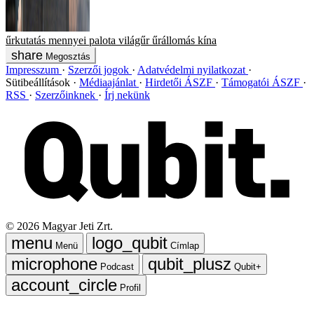
űrkutatás
mennyei palota
világűr
űrállomás
kína
Megosztás
Impresszum
Szerzői jogok
Adatvédelmi nyilatkozat
Sütibeállítások
Médiaajánlat
Hirdetői ÁSZF
Támogatói ÁSZF
RSS
Szerzőinknek
Írj nekünk
©
2026
Magyar Jeti Zrt.
Menü
Címlap
Podcast
Qubit+
Profil