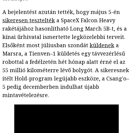
A bejelentést azután tették, hogy május 5-én
sikeresen tesztelték
a SpaceX Falcon Heavy
rakétájához hasonlítható Long March 5B-t, és a
kínai űrhivatal ismertette legközelebbi terveit.
Elsőként most júliusban szondát
küldenek
a
Marsra, a Tienven–1 küldetés egy távvezérlésű
robottal a fedélzetén hét hónap alatt érné el az
55 millió kilométerre lévő bolygót. A sikeresnek
ítélt Hold-program legújabb eszköze, a Csang'o–
5 pedig decemberben indulhat újabb
mintavételezésre.