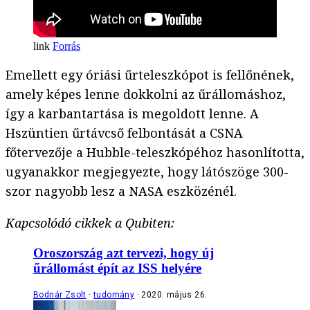
Forrás
Emellett egy óriási űrteleszkópot is fellőnének,
amely képes lenne dokkolni az űrállomáshoz,
így a karbantartása is megoldott lenne. A
Hszüntien űrtávcső felbontását a CSNA
főtervezője a Hubble-teleszkópéhoz hasonlította,
ugyanakkor megjegyezte, hogy látószöge 300-
szor nagyobb lesz a NASA eszközénél.
Kapcsolódó cikkek a Qubiten:
Oroszország azt tervezi, hogy új
űrállomást épít az ISS helyére
Bodnár Zsolt
tudomány
2020. május 26.