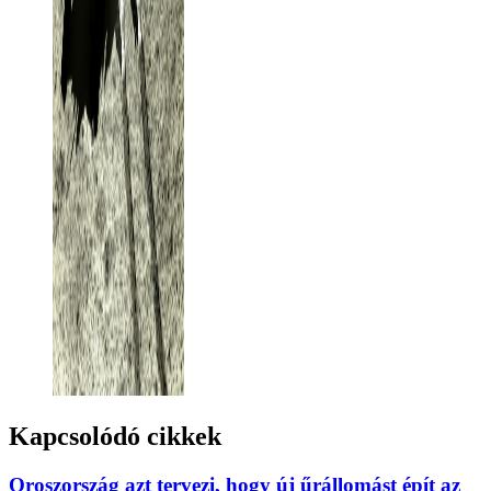
Kapcsolódó cikkek
Oroszország azt tervezi, hogy új űrállomást épít az