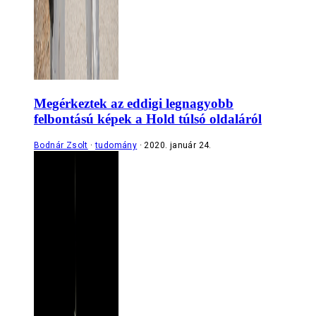
Megérkeztek az eddigi legnagyobb
felbontású képek a Hold túlsó oldaláról
Bodnár Zsolt
tudomány
2020. január 24.