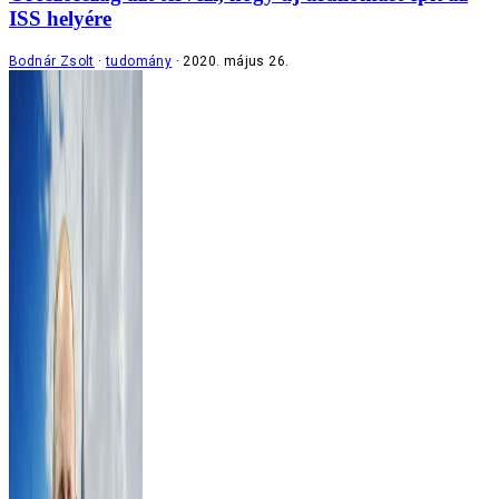
ISS helyére
Bodnár Zsolt
tudomány
2020. május 26.