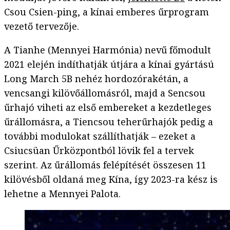
Csou Csien-ping, a kínai emberes űrprogram
vezető tervezője.
A Tianhe (Mennyei Harmónia) nevű főmodult
2021 elején indíthatják útjára a kínai gyártású
Long March 5B nehéz hordozórakétán, a
vencsangi kilövőállomásról, majd a Sencsou
űrhajó viheti az első embereket a kezdetleges
űrállomásra, a Tiencsou teherűrhajók pedig a
további modulokat szállíthatják – ezeket a
Csiucsüan Űrközpontból lövik fel a tervek
szerint. Az űrállomás felépítését összesen 11
kilövésből oldaná meg Kína, így 2023-ra kész is
lehetne a Mennyei Palota.