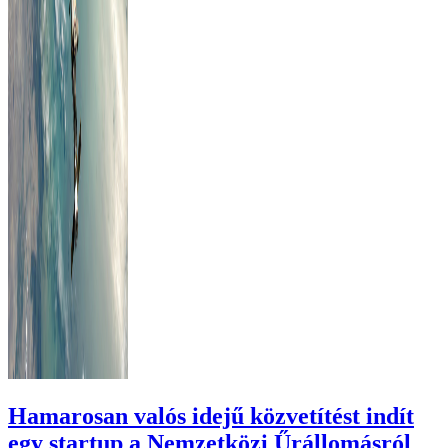
Hamarosan valós idejű közvetítést indít
egy startup a Nemzetközi Űrállomásról