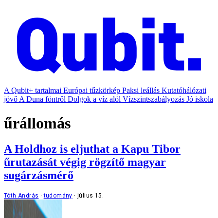
A Qubit+ tartalmai
Európai tűzkörkép
Paksi leállás
Kutatóhálózati
jövő
A Duna föntről
Dolgok a víz alól
Vízszintszabályozás
Jó iskola
űrállomás
A Holdhoz is eljuthat a Kapu Tibor
űrutazását végig rögzítő magyar
sugárzásmérő
Tóth András
tudomány
július 15.