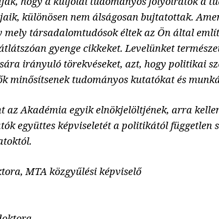
tudják, hogy a külföldi tudományos folyóiratok a
aik, különösen nem álságosan bujtatottak. Amenn
 mely társadalomtudósok éltek az Ön által említe
átlátszóan gyenge cikkeket. Levelünket természett
ára irányuló törekvéseket, azt, hogy politikai
tők minősítsenek tudományos kutatókat és munká
nt az Akadémia egyik elnökjelöltjének, arra kell
 együttes képviseletét a politikától független s
toktól.
tora, MTA közgyűlési képviselő
doktora