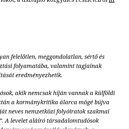
lyan felelőtlen, meggondolatlan, sértő és
ztási folyamatába, valamint tagjainak
tását eredményezhetik.
ósok, akik nemcsak híján vannak a külföldi
sztán a kormánykritika álarca mögé bújva
ját neves nemzetközi folyóiratok szakmai
. A levelet aláíró társadalomtudósok