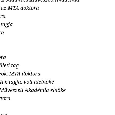
, az MTA doktora
ora
 tagja
ra
ora
leti tag
yok, MTA doktora
r. tagja, volt alelnöke
 Művészeti Akadémia elnöke
tora
ora.