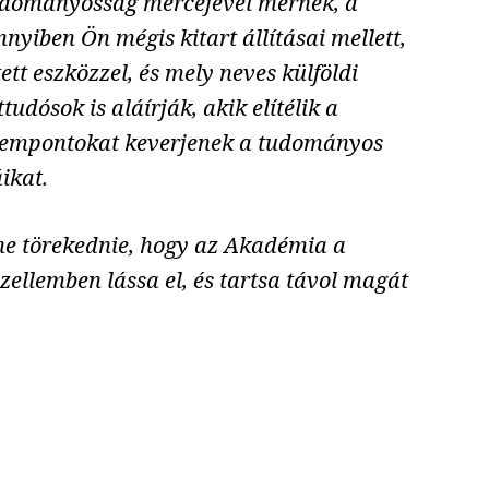
 tudományosság mércéjével mérnek, a
yiben Ön mégis kitart állításai mellett,
tt eszközzel, és mely neves külföldi
udósok is aláírják, akik elítélik a
 szempontokat keverjenek a tudományos
ikat.
ene törekednie, hogy az Akadémia a
zellemben lássa el, és tartsa távol magát