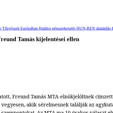
n
Tűzvészek Európában
Halálos génszerkesztés
HUN-REN átalakítás
Freund Tamás kijelentései ellen
atott, Freund Tamás MTA-elnökjelöltnek címzett
vegyesen, akik sérelmesnek találják az agykut
 szempontokat. Az MTA ma 10 órakor választ elnö