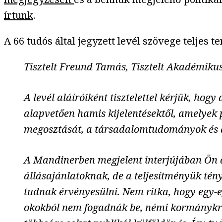
írtunk
.
A 66 tudós által jegyzett levél szövege teljes 
Tisztelt Freund Tamás, Tisztelt Akadémiku
A levél aláíróiként tisztelettel kérjük, hog
alapvetően hamis kijelentésektől, amelyek
megosztását, a társadalomtudományok és 
A Mandinerben megjelent interjújában Ön a
állásajánlatoknak, de a teljesítményük té
tudnak érvényesülni. Nem ritka, hogy egy-e
okokból nem fogadnák be, némi kormánykrit