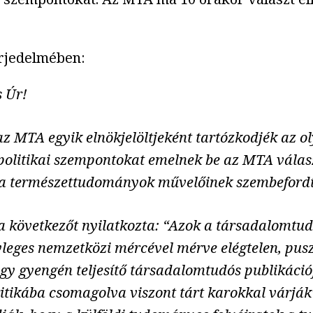
terjedelmében:
s Úr!
y az MTA egyik elnökjelöltjeként tartózkodjék az o
 politikai szempontokat emelnek be az MTA válas
a természettudományok művelőinek szembefordí
 következőt nyilatkozta: “Azok a társadalomtud
nyleges nemzetközi mércével mérve elégtelen, pu
gy gyengén teljesítő társadalomtudós publikáció
ikába csomagolva viszont tárt karokkal várják”