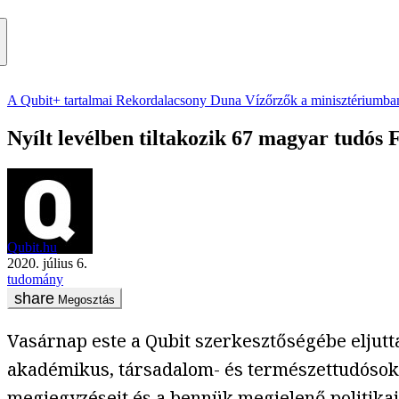
A Qubit+ tartalmai
Rekordalacsony Duna
Vízőrzők a minisztériumba
Nyílt levélben tiltakozik 67 magyar tudós 
Qubit.hu
2020. július 6.
tudomány
Megosztás
Vasárnap este a Qubit szerkesztőségébe eljutt
akadémikus, társadalom- és természettudósok 
megjegyzéseit
és a bennük megjelenő politikai