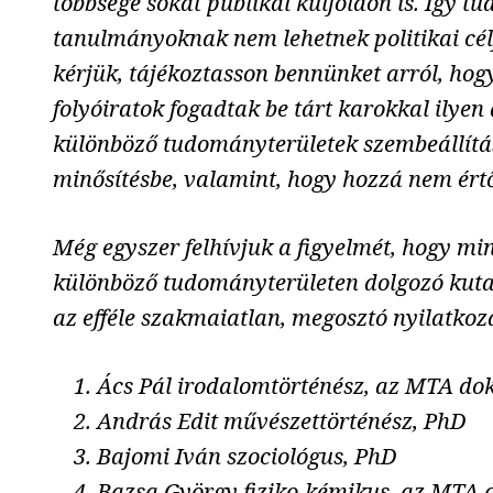
többsége sokat publikál külföldön is. Így 
tanulmányoknak nem lehetnek politikai célj
kérjük, tájékoztasson bennünket arról, hogy
folyóiratok fogadtak be tárt karokkal ilyen 
különböző tudományterületek szembeállítás
minősítésbe, valamint, hogy hozzá nem ér
Még egyszer felhívjuk a figyelmét, hogy mi
különböző tudományterületen dolgozó kutatók
az efféle szakmaiatlan, megosztó nyilatkoza
Ács Pál irodalomtörténész, az MTA dok
András Edit művészettörténész, PhD
Bajomi Iván szociológus, PhD
Bazsa György fiziko-kémikus, az MTA 