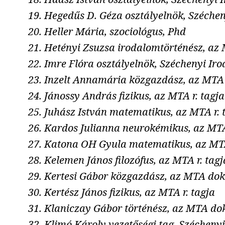
Hegedűs D. Géza osztályelnök, Széche
Heller Mária, szociológus, Phd
Hetényi Zsuzsa irodalomtörténész, az
Imre Flóra osztályelnök, Széchenyi Ir
Inzelt Annamária közgazdász, az MTA
Jánossy András fizikus, az MTA r. tagja
Juhász István matematikus, az MTA r. 
Kardos Julianna neurokémikus, az MT
Katona OH Gyula matematikus, az MTA
Kelemen János filozófus, az MTA r. tagj
Kertesi Gábor közgazdász, az MTA dok
Kertész János fizikus, az MTA r. tagja
Klaniczay Gábor történész, az MTA do
Klimó Károly vezetőségi tag, Szécheny