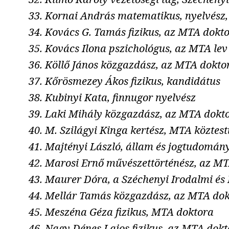
Kornai András matematikus, nyelvész
Kovács G. Tamás fizikus, az MTA dokt
Kovács Ilona pszichológus, az MTA lev
Köllő János közgazdász, az MTA dokto
Kőrösmezey Ákos fizikus, kandidátus
Kubinyi Kata, finnugor nyelvész
Laki Mihály közgazdász, az MTA dokt
M. Szilágyi Kinga kertész, MTA köztestü
Majtényi László, állam és jogtudomán
Marosi Ernő művészettörténész, az MTA 
Maurer Dóra, a Széchenyi Irodalmi és
Mellár Tamás közgazdász, az MTA dok
Meszéna Géza fizikus, MTA doktora
Nagy Dénes Lajos fizikus, az MTA dokt