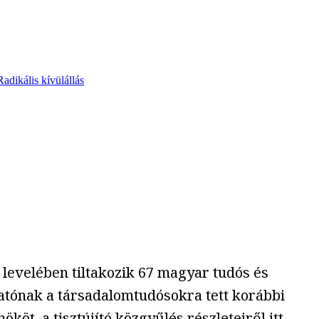
Radikális kívülállás
 levelében tiltakozik 67 magyar tudós és
atónak a társadalomtudósokra tett korábbi
köt, a tisztújító közgyűlés részleteiről
itt