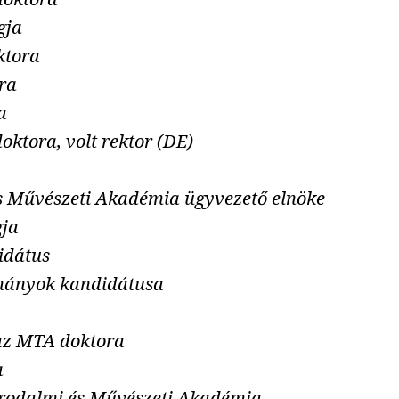
gja
ktora
ra
a
oktora, volt rektor (DE)
és Művészeti Akadémia ügyvezető elnöke
gja
idátus
ományok kandidátusa
 az MTA doktora
a
 Irodalmi és Művészeti Akadémia