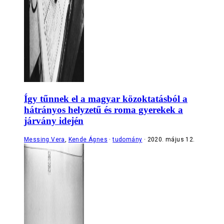
Így tűnnek el a magyar közoktatásból a
hátrányos helyzetű és roma gyerekek a
járvány idején
Messing Vera
,
Kende Ágnes
tudomány
2020. május 12.