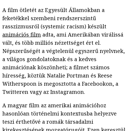
A film ötletét az Egyesült Államokban a
feketékkel szembeni rendszerszintű
rasszizmusról (systemic racism) készült
animációs film
adta, ami Amerikában virálissá
vált, és több milliós nézettséget ért el.
Népszerűségét a végtelenül egyszerű nyelvnek,
a világos gondolatoknak és a kedves
animációnak köszönheti; a filmet számos
híresség, köztük Natalie Portman és Reese
Witherspoon is megosztotta a Facebookon, a
Twitteren vagy az Instagramon.
A magyar film az amerikai animációhoz
hasonlóan történelmi kontextusba helyezve
teszi érthetővé a romák társadalmi
kirekesztésének mozgatórugóit. Ezen keresztül