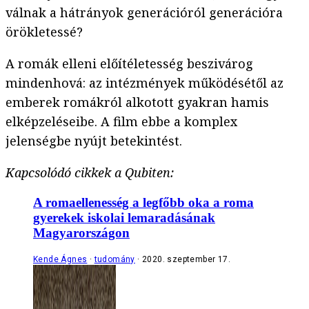
válnak a hátrányok generációról generációra
örökletessé?
A romák elleni előítéletesség beszivárog
mindenhová: az intézmények működésétől az
emberek romákról alkotott gyakran hamis
elképzeléseibe. A film ebbe a komplex
jelenségbe nyújt betekintést.
Kapcsolódó cikkek a Qubiten:
A romaellenesség a legfőbb oka a roma
gyerekek iskolai lemaradásának
Magyarországon
Kende Ágnes
tudomány
2020. szeptember 17.