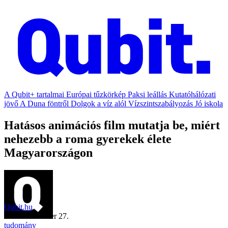
A Qubit+ tartalmai
Európai tűzkörkép
Paksi leállás
Kutatóhálózati
jövő
A Duna föntről
Dolgok a víz alól
Vízszintszabályozás
Jó iskola
Hatásos animációs film mutatja be, miért
nehezebb a roma gyerekek élete
Magyarországon
Qubit.hu
2020. november 27.
tudomány