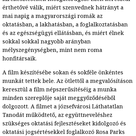
érthetővé válik, miért szenvednek hátrányt a
mai napig a magyarországi romák az
oktatásban, a lakhatásban, a foglalkoztatásban
és az egészségügyi ellátásban, és miért élnek
sokkal sokkal nagyobb arányban
mélyszegénységben, mint nem roma
honfitársaik.
A film készítésébe sokan és sokféle önkéntes
munkát tettek bele. Az ötlettől a megvalósításon
keresztül a film népszerűsítéséig a munka
minden szereplője saját meggyőződéséből
dolgozott. A filmet a józsefvárosi Láthatatlan
Tanodát működtető, az együttneveléshez
szükséges oktatási fejlesztéseket kidolgozó és
oktatási jogsértésekkel foglalkozó Rosa Parks