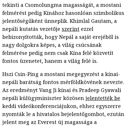
tekinti a Csomolungma magasságát, a mostani
felmérést pedig Kínához hasonlóan szimbolikus
jelentőségűként ünneplik. Khimlal Gautam, a
nepáli kutatás vezetője
szerint
ezzel
bebizonyították, hogy Nepál a saját erejéből is
nagy dolgokra képes, a világ csúcsának
felmérése pedig nem csak Kína felé közvetít
fontos üzenetet, hanem a világ felé is.
Hszi Csin-Ping a mostani megegyezést a kínai-
nepáli barátság fontos mérföldkövének nevezte.
Az eredményt Vang Ji kínai és Pradeep Gyawali
nepáli külügyminiszter közösen
jelentették be
keddi videókonferenciájukon, ehhez egyszerre
nyomták le a hivatalos bejelentőgombot, ezután
jelent meg az Everest új magassága a