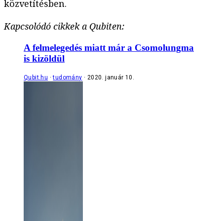
közvetítésben.
Kapcsolódó cikkek a Qubiten:
A felmelegedés miatt már a Csomolungma
is kizöldül
Qubit.hu
tudomány
2020. január 10.