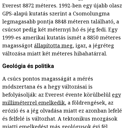
Everest 8872 méteres. 1992-ben egy újabb olasz
GPS-alapú kutatás szerint a Csomolungma
legmagasabb pontja 8848 méteren található, a
csúcsot pedig két méternyi hó és jég fedi. Egy
1999-es amerikai kutatás ismét a 8850 méteres
magasságot
állapította meg
, igaz, a jégréteg
változása miatt két méteres hibahatárral.
Geológia és politika
A csúcs pontos magasságát a mérés
módszertana és a hegy változásai is
befolyásolják: az Everest évente körülbelül
egy
milliméterrel emelkedik
, a földrengések, az
erózió és a jég olvadása miatt ez azonban lefelé
és felfelé is változhat. A tektonikus mozgások
miatti emelkedést más geológusok évi fél