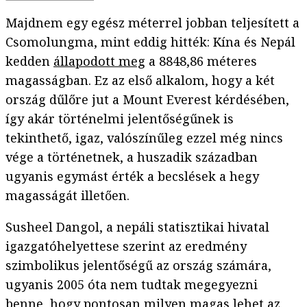
Majdnem egy egész méterrel jobban teljesített a
Csomolungma, mint eddig hitték: Kína és Nepál
kedden
állapodott meg
a 8848,86 méteres
magasságban. Ez az első alkalom, hogy a két
ország dűlőre jut a Mount Everest kérdésében,
így akár történelmi jelentőségűnek is
tekinthető, igaz, valószínűleg ezzel még nincs
vége a történetnek, a huszadik században
ugyanis egymást érték a becslések a hegy
magasságát illetően.
Susheel Dangol, a nepáli statisztikai hivatal
igazgatóhelyettese szerint az eredmény
szimbolikus jelentőségű az ország számára,
ugyanis 2005 óta nem tudtak megegyezni
benne, hogy pontosan milyen magas lehet az