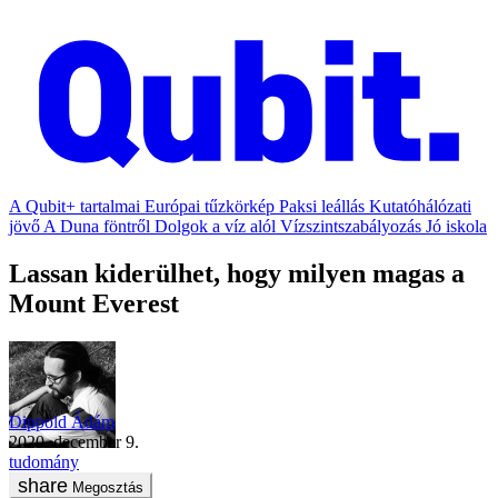
A Qubit+ tartalmai
Európai tűzkörkép
Paksi leállás
Kutatóhálózati
jövő
A Duna föntről
Dolgok a víz alól
Vízszintszabályozás
Jó iskola
Lassan kiderülhet, hogy milyen magas a
Mount Everest
Dippold Ádám
2020. december 9.
tudomány
Megosztás