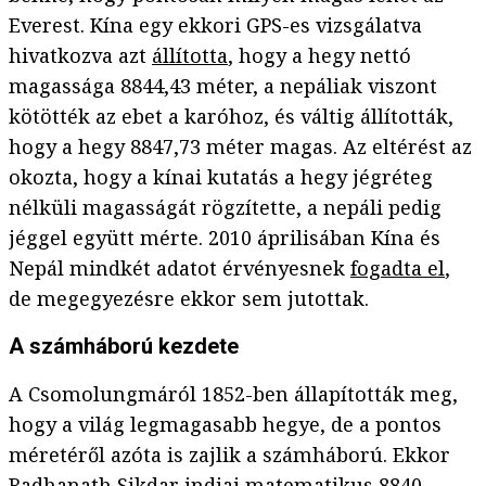
Everest. Kína egy ekkori GPS-es vizsgálatva
hivatkozva azt
állította
, hogy a hegy nettó
magassága 8844,43 méter, a nepáliak viszont
kötötték az ebet a karóhoz, és váltig állították,
hogy a hegy 8847,73 méter magas. Az eltérést az
okozta, hogy a kínai kutatás a hegy jégréteg
nélküli magasságát rögzítette, a nepáli pedig
jéggel együtt mérte. 2010 áprilisában Kína és
Nepál mindkét adatot érvényesnek
fogadta el
,
de megegyezésre ekkor sem jutottak.
A számháború kezdete
A Csomolungmáról 1852-ben állapították meg,
hogy a világ legmagasabb hegye, de a pontos
méretéről azóta is zajlik a számháború. Ekkor
Radhanath Sikdar indiai matematikus 8840