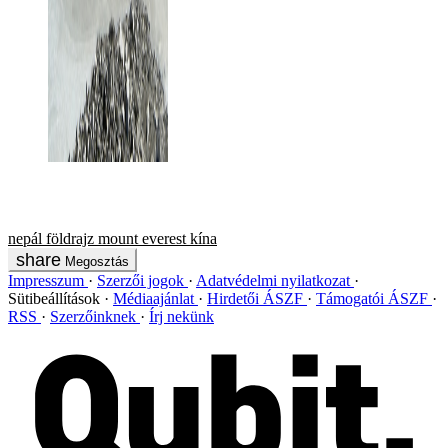
nepál
földrajz
mount everest
kína
Megosztás
Impresszum
Szerzői jogok
Adatvédelmi nyilatkozat
Sütibeállítások
Médiaajánlat
Hirdetői ÁSZF
Támogatói ÁSZF
RSS
Szerzőinknek
Írj nekünk