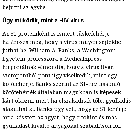
bejutni az agyba.
Úgy működik, mint a HIV vírus
Az S1 proteinként is ismert tüskefehérje
határozza meg, hogy a vírus milyen sejtekbe
juthat be.
William A. Banks
, a Washingtoni
Egyetem professzora a Medicalxpress
hírportálnak elmondta, hogy a vírus ilyen
szempontból pont úgy viselkedik, mint egy
kötőfehérje. Banks szerint az S1-hez hasonló
kötőfehérjék általában magukban is képesek
kárt okozni, mert ha elszakadnak tőle, gyulladás
alakulhat ki. Banks úgy véli, hogy az S1 fehérje
arra készteti az agyat, hogy citokint és más
gyulladást kiváltó anyagokat szabadítson föl.