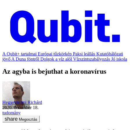
A Qubit+ tartalmai
Európai tűzkörkép
Paksi leállás
Kutatóhálózati
jövő
A Duna föntről
Dolgok a víz alól
Vízszintszabályozás
Jó iskola
Az agyba is bejuthat a koronavírus
Hegyeshalmi Richárd
2020. december 18.
tudomány
Megosztás