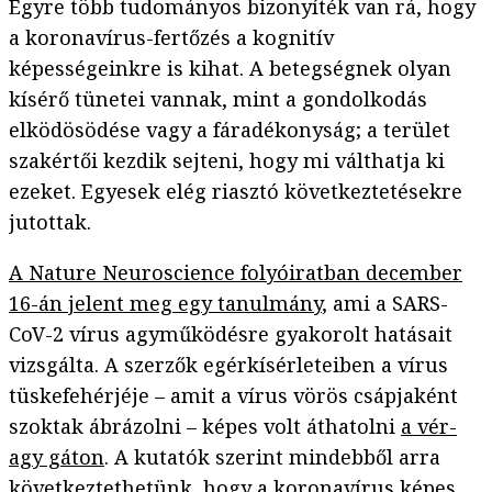
Egyre több tudományos bizonyíték van rá, hogy
a koronavírus-fertőzés a kognitív
képességeinkre is kihat. A betegségnek olyan
kísérő tünetei vannak, mint a gondolkodás
elködösödése vagy a fáradékonyság; a terület
szakértői kezdik sejteni, hogy mi válthatja ki
ezeket. Egyesek elég riasztó következtetésekre
jutottak.
A Nature Neuroscience folyóiratban december
16-án jelent meg egy tanulmány
, ami a SARS-
CoV-2 vírus agyműködésre gyakorolt hatásait
vizsgálta. A szerzők egérkísérleteiben a vírus
tüskefehérjéje – amit a vírus vörös csápjaként
szoktak ábrázolni – képes volt áthatolni
a vér-
agy gáton
. A kutatók szerint mindebből arra
következtethetünk, hogy a koronavírus képes