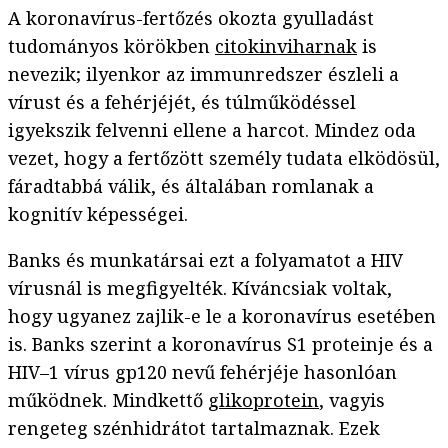
A koronavírus-fertőzés okozta gyulladást
tudományos körökben
citokinviharnak
is
nevezik; ilyenkor az immunredszer észleli a
vírust és a fehérjéjét, és túlműködéssel
igyekszik felvenni ellene a harcot. Mindez oda
vezet, hogy a fertőzött személy tudata elködösül,
fáradtabbá válik, és általában romlanak a
kognitív képességei.
Banks és munkatársai ezt a folyamatot a HIV
vírusnál is megfigyelték. Kíváncsiak voltak,
hogy ugyanez zajlik-e le a koronavírus esetében
is. Banks szerint a koronavírus S1 proteinje és a
HIV–1 vírus gp120 nevű fehérjéje hasonlóan
működnek. Mindkettő
glikoprotein
, vagyis
rengeteg szénhidrátot tartalmaznak. Ezek