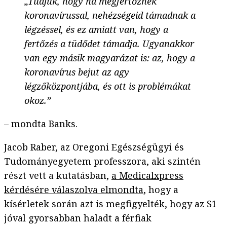
„Tudjuk, hogy ha megfertőznek
koronavírussal, nehézségeid támadnak a
légzéssel, és ez amiatt van, hogy a
fertőzés a tüdődet támadja. Ugyanakkor
van egy másik magyarázat is: az, hogy a
koronavírus bejut az agy
légzőközpontjába, és ott is problémákat
okoz.”
– mondta Banks.
Jacob Raber, az Oregoni Egészségügyi és
Tudományegyetem professzora, aki szintén
részt vett a kutatásban,
a Medicalxpress
kérdésére válaszolva elmondta
, hogy a
kísérletek során azt is megfigyelték, hogy az S1
jóval gyorsabban haladt a férfiak