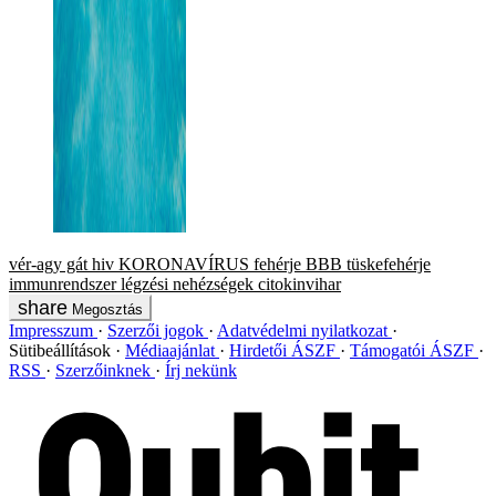
vér-agy gát
hiv
KORONAVÍRUS
fehérje
BBB
tüskefehérje
immunrendszer
légzési nehézségek
citokinvihar
Megosztás
Impresszum
Szerzői jogok
Adatvédelmi nyilatkozat
Sütibeállítások
Médiaajánlat
Hirdetői ÁSZF
Támogatói ÁSZF
RSS
Szerzőinknek
Írj nekünk