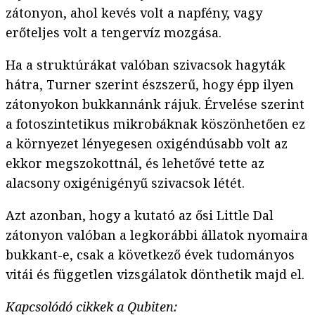
zátonyon, ahol kevés volt a napfény, vagy
erőteljes volt a tengervíz mozgása.
Ha a struktúrákat valóban szivacsok hagyták
hátra, Turner szerint észszerű, hogy épp ilyen
zátonyokon bukkannánk rájuk. Érvelése szerint
a fotoszintetikus mikrobáknak köszönhetően ez
a környezet lényegesen oxigéndúsabb volt az
ekkor megszokottnál, és lehetővé tette az
alacsony oxigénigényű szivacsok létét.
Azt azonban, hogy a kutató az ősi Little Dal
zátonyon valóban a legkorábbi állatok nyomaira
bukkant-e, csak a következő évek tudományos
vitái és független vizsgálatok dönthetik majd el.
Kapcsolódó cikkek a Qubiten: