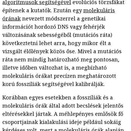
algoritmusok segítségével
evolúciós törzsfákat
építenek a kutatók. Ezután egy
molekuláris
órának
nevezett módszerrel a genetikai
információt hordozó DNS vagy fehérjék
változásának sebességéből (mutációs ráta)
következtetni lehet arra, hogy mikor élt a
vizsgált élőlények közös őse. Mivel a mutációs
ráta nem mindig határozható meg pontosan,
illetve időben változhat is, a megbízható
molekuláris órákat precízen meghatározott
korú fosszíliák segítségével kalibrálják.
Korábban egyes esetekben a fosszíliák és a
molekuláris órák által adott becslések jelentős
eltérésekkel jártak. A méhlepényes emlősök fő
csoportjainak kialakulási ideje például sokáig
kérdéses volt, mert a molekuláris órák alapján