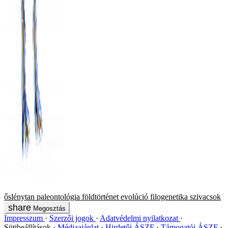
őslénytan
paleontológia
földtörténet
evolúció
filogenetika
szivacsok
Megosztás
Impresszum
Szerzői jogok
Adatvédelmi nyilatkozat
Sütibeállítások
Médiaajánlat
Hirdetői ÁSZF
Támogatói ÁSZF