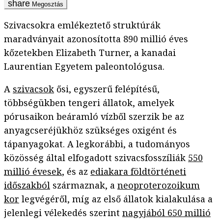
Megosztás
Szivacsokra emlékeztető struktúrák
maradványait azonosította
890 millió éves
kőzetekben Elizabeth Turner, a kanadai
Laurentian Egyetem paleontológusa.
A
szivacsok
ősi, egyszerű felépítésű,
többségükben tengeri állatok, amelyek
pórusaikon beáramló vízből szerzik be az
anyagcseréjükhöz szükséges oxigént és
tápanyagokat. A legkorábbi, a tudományos
közösség által elfogadott szivacsfosszíliák
550
millió évesek
, és az
ediakara földtörténeti
időszakból
származnak, a
neoproterozoikum
kor
legvégéről, míg az első állatok kialakulása a
jelenlegi vélekedés szerint
nagyjából 650 millió