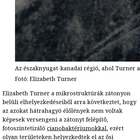
Az északnyugat-kanadai régió, ahol Turner az 
Fotó
:
Elizabeth Turner
Elizabeth Turner a mikrostruktúrák zátonyon
belüli elhelyezkedéseiből arra következtet, hogy
az azokat hátrahagyó élőlények nem voltak
képesek versengeni a zátonyt felépítő,
fotoszintetizáló
cianobaktériumokkal
, ezért
olyan területeken helyezkedtek el az ősi