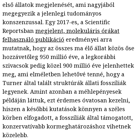
első állatok megjelenését, ami nagyjából
megegyezik a jelenlegi tudományos
konszenzussal. Egy 2017-es, a Scientific
Reportsban
megjelent, molekuláris órákat
felhasználó publikáció
eredményei arra
mutatnak, hogy az összes ma élő állat közös őse
hozzávetőleg 950 millió éve, a legkorábbi
szivacsok pedig közel 900 millió éve jelenhettek
meg, ami elméletben lehetővé tenné, hogy a
Turner által talált struktúrák állati fosszíliák
legyenek. Amint azonban a méhlepényesek
példáján láttuk, ezt érdemes óvatosan kezelni,
hiszen a későbbi kutatások könnyen a széles
körben elfogadott, a fosszíliák által támogatott,
konzervatívabb kormeghatározáshoz vihetnek
közelebb.