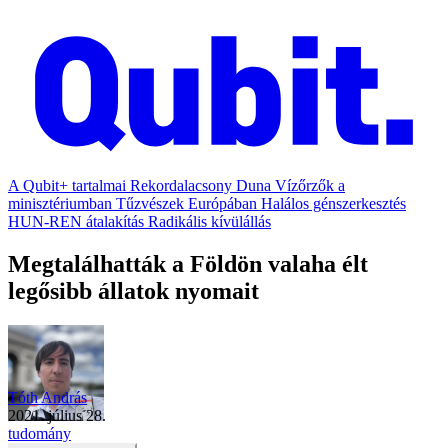
A Qubit+ tartalmai
Rekordalacsony Duna
Vízőrzők a
minisztériumban
Tűzvészek Európában
Halálos génszerkesztés
HUN-REN átalakítás
Radikális kívülállás
Megtalálhatták a Földön valaha élt
legősibb állatok nyomait
Tóth András
2021. július 28.
tudomány