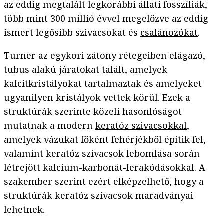
az eddig megtalált legkorábbi állati fosszíliák,
több mint 300 millió évvel megelőzve az eddig
ismert legősibb szivacsokat és
csalánozókat
.
Turner az egykori zátony rétegeiben elágazó,
tubus alakú járatokat talált, amelyek
kalcitkristályokat tartalmaztak és amelyeket
ugyanilyen kristályok vettek körül. Ezek a
struktúrák szerinte közeli hasonlóságot
mutatnak a modern
keratóz szivacsokkal
,
amelyek vázukat főként fehérjékből építik fel,
valamint keratóz szivacsok lebomlása során
létrejött kalcium-karbonát-lerakódásokkal. A
szakember szerint ezért elképzelhető, hogy a
struktúrák keratóz szivacsok maradványai
lehetnek.