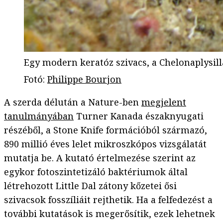
Egy modern keratóz szivacs, a Chelonaplysill
Fotó
:
Philippe Bourjon
A szerda délután a Nature-ben
megjelent
tanulmányában
Turner Kanada északnyugati
részéből, a Stone Knife formációból származó,
890 millió éves lelet mikroszkópos vizsgálatát
mutatja be. A kutató értelmezése szerint az
egykor fotoszintetizáló baktériumok által
létrehozott Little Dal zátony kőzetei ősi
szivacsok fosszíliáit rejthetik. Ha a felfedezést a
további kutatások is megerősítik, ezek lehetnek