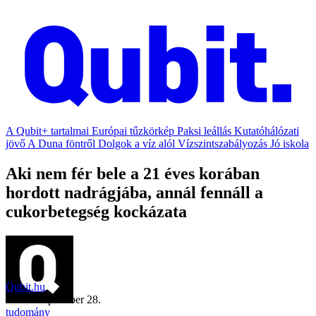
A Qubit+ tartalmai
Európai tűzkörkép
Paksi leállás
Kutatóhálózati
jövő
A Duna föntről
Dolgok a víz alól
Vízszintszabályozás
Jó iskola
Aki nem fér bele a 21 éves korában
hordott nadrágjába, annál fennáll a
cukorbetegség kockázata
Qubit.hu
2021. szeptember 28.
tudomány