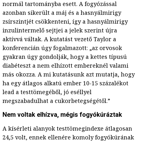
normál tartományba esett. A fogyózással
azonban sikerült a máj és a hasnyálmirigy
zsírszintjét csökkenteni, így a hasnyálmirigy
inzulintermelő sejtjei a jelek szerint újra
aktívvá váltak. A kutatást vezető Taylor a
konferencián úgy fogalmazott: „az orvosok
gyakran úgy gondolják, hogy a kettes típusú
diabéteszt a nem elhízott embereknél valami
más okozza. A mi kutatásunk azt mutatja, hogy
ha egy átlagos alkatú ember 10-15 százalékot
lead a testtömegéből, jó eséllyel
megszabadulhat a cukorbetegségétől.”
Nem voltak elhízva, mégis fogyókúráztak
A kísérleti alanyok testtömegindexe átlagosan
24,5 volt, ennek ellenére komoly fogyókúrának