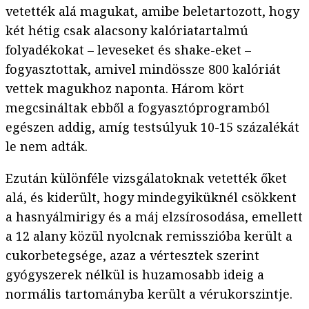
vetették alá magukat, amibe beletartozott, hogy
két hétig csak alacsony kalóriatartalmú
folyadékokat – leveseket és shake-eket –
fogyasztottak, amivel mindössze 800 kalóriát
vettek magukhoz naponta. Három kört
megcsináltak ebből a fogyasztóprogramból
egészen addig, amíg testsúlyuk 10-15 százalékát
le nem adták.
Ezután különféle vizsgálatoknak vetették őket
alá, és kiderült, hogy mindegyiküknél csökkent
a hasnyálmirigy és a máj elzsírosodása, emellett
a 12 alany közül nyolcnak remisszióba került a
cukorbetegsége, azaz a vértesztek szerint
gyógyszerek nélkül is huzamosabb ideig a
normális tartományba került a vérukorszintje.