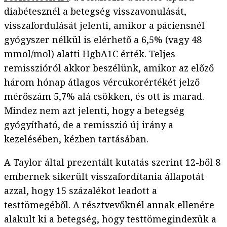
diabétesznél a betegség visszavonulását,
visszafordulását jelenti, amikor a páciensnél
gyógyszer nélkül is elérhető a 6,5% (vagy 48
mmol/mol) alatti
HgbA1C érték
. Teljes
remisszióról akkor beszélünk, amikor az előző
három hónap átlagos vércukorértékét jelző
mérőszám 5,7% alá csökken, és ott is marad.
Mindez nem azt jelenti, hogy a betegség
gyógyítható, de a remisszió új irány a
kezelésében, kézben tartásában.
A Taylor által prezentált kutatás szerint 12-ből 8
embernek sikerült visszafordítania állapotát
azzal, hogy 15 százalékot leadott a
testtömegéből. A résztvevőknél annak ellenére
alakult ki a betegség, hogy testtömegindexük a