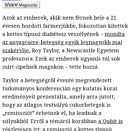
Megosztás
Azok az emberek, akik nem férnek bele a 21
évesen hordott farmerjükbe, fokozottan kitettek
a kettes típusú diabétesz veszélyének –
mondta
az anyagcsere-betegség egyik legnagyobb mai
szakértője
, Roy Taylor, a Newscastle Egyetem
professzora. Ezek az emberek ugyanis túl sok
zsírt cipelnek magukon – tette hozzá.
Taylor a betegségről évente megrendezett
tudományos konferencián egy kutatás korai
eredményeit prezentálta, amely arra jutott,
hogy az átlagos testsúlyú cukorbetegek is
„remissziót” érhetnek el, ha leadnak a
súlyukból. Erről a témáról korábban
a Qubit is
részletesen írt
: a remisszió a kettes típusú