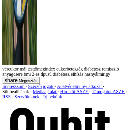
vércukor
máj
testtömegindex
cukorbetegség
diabétesz
remisszió
anyagcsere
bmi
2-es típusú diabétesz
elhízás
hasnyálmirigy
Megosztás
Impresszum
Szerzői jogok
Adatvédelmi nyilatkozat
Sütibeállítások
Médiaajánlat
Hirdetői ÁSZF
Támogatói ÁSZF
RSS
Szerzőinknek
Írj nekünk