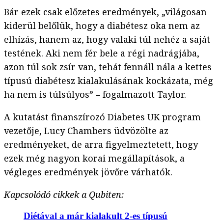
Bár ezek csak előzetes eredmények, „világosan
kiderül belőlük, hogy a diabétesz oka nem az
elhízás, hanem az, hogy valaki túl nehéz a saját
testének. Aki nem fér bele a régi nadrágjába,
azon túl sok zsír van, tehát fennáll nála a kettes
típusú diabétesz kialakulásának kockázata, még
ha nem is túlsúlyos” – fogalmazott Taylor.
A kutatást finanszírozó Diabetes UK program
vezetője, Lucy Chambers üdvözölte az
eredményeket, de arra figyelmeztetett, hogy
ezek még nagyon korai megállapítások, a
végleges eredmények jövőre várhatók.
Kapcsolódó cikkek a Qubiten:
Diétával a már kialakult 2-es típusú