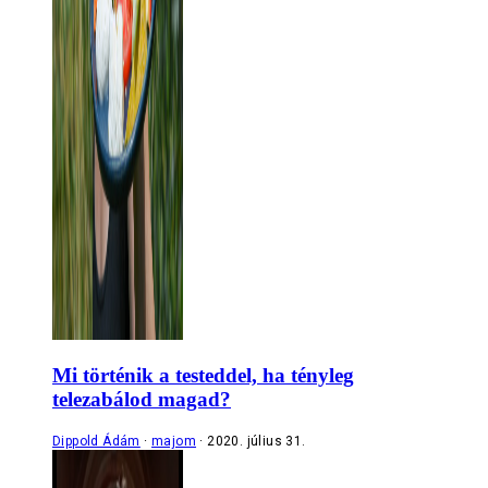
Mi történik a testeddel, ha tényleg
telezabálod magad?
Dippold Ádám
majom
2020. július 31.