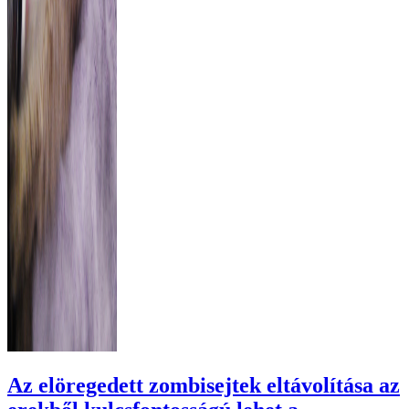
Az elöregedett zombisejtek eltávolítása az