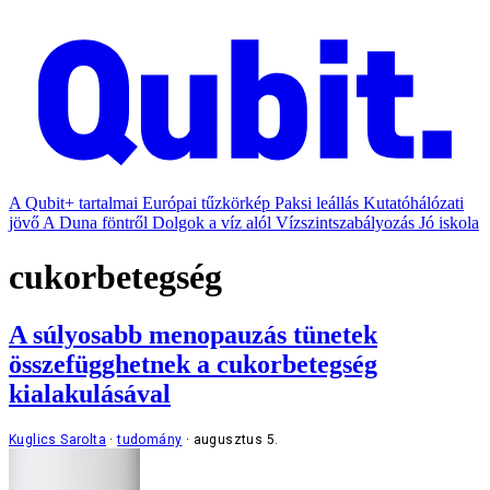
A Qubit+ tartalmai
Európai tűzkörkép
Paksi leállás
Kutatóhálózati
jövő
A Duna föntről
Dolgok a víz alól
Vízszintszabályozás
Jó iskola
cukorbetegség
A súlyosabb menopauzás tünetek
összefügghetnek a cukorbetegség
kialakulásával
Kuglics Sarolta
tudomány
augusztus 5.