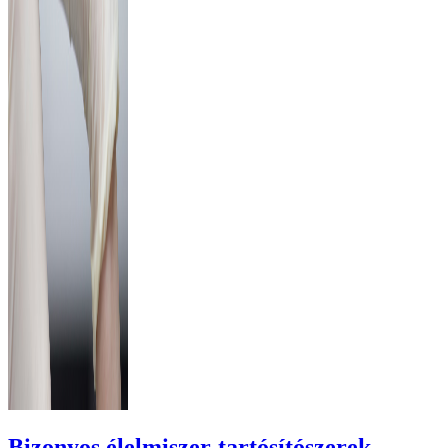
Bizonyos élelmiszer-tartósítószerek