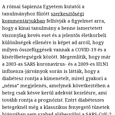
A római Sapienza Egyetem kutatói a
tanulmányhoz fűzött
szerkesztőségi
kommentárjukban
felhívják a figyelmet arra,
hogy a kínai tanulmány a benne ismertetett
viszonylag kevés eset és a jelentős életkorbeli
különbségek ellenére is képet ad arról, hogy
milyen összefüggések vannak a COVID-19 és a
kísérőbetegségek között. Megemlítik, hogy már
a 2003-as SARS koronavírus- és a 2009-es H1N1
influenza-járványok során is látták, hogy a
diabétesz rontja a kimenetelt, mivel gyakori a
„néma” megjelenés, amelynek következtében a
beteg csak késve kerül adekvát kezelésre, ami
tovább rontja a prognózist. Ezért diabéteszes
betegeknél még a klasszikus fenyegető tünetek
hiányában sem szabad alábecsülni a SARS-CoV-2