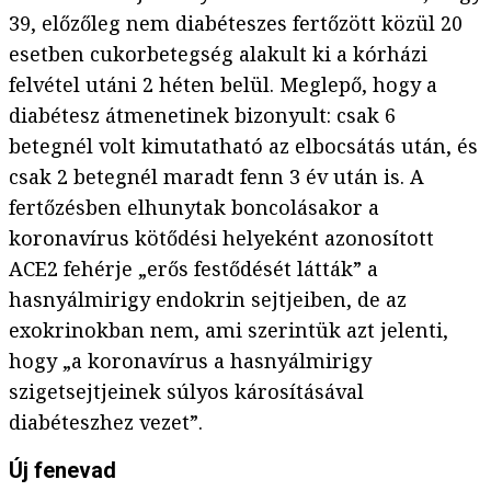
39, előzőleg nem diabéteszes fertőzött közül 20
esetben cukorbetegség alakult ki a kórházi
felvétel utáni 2 héten belül. Meglepő, hogy a
diabétesz átmenetinek bizonyult: csak 6
betegnél volt kimutatható az elbocsátás után, és
csak 2 betegnél maradt fenn 3 év után is. A
fertőzésben elhunytak boncolásakor a
koronavírus kötődési helyeként azonosított
ACE2 fehérje „erős festődését látták” a
hasnyálmirigy endokrin sejtjeiben, de az
exokrinokban nem, ami szerintük azt jelenti,
hogy „a koronavírus a hasnyálmirigy
szigetsejtjeinek súlyos károsításával
diabéteszhez vezet”.
Új fenevad