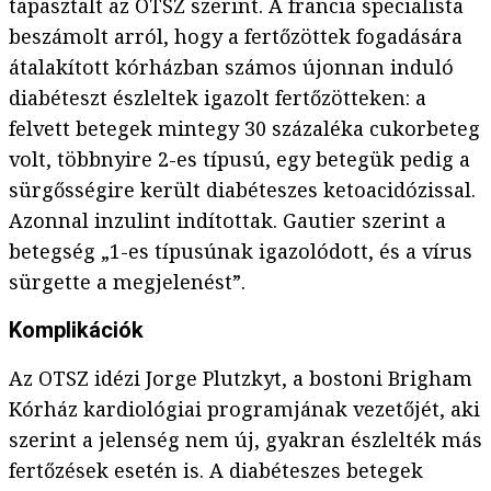
tapasztalt az OTSZ szerint. A francia specialista
beszámolt arról, hogy a fertőzöttek fogadására
átalakított kórházban számos újonnan induló
diabéteszt észleltek igazolt fertőzötteken: a
felvett betegek mintegy 30 százaléka cukorbeteg
volt, többnyire 2-es típusú, egy betegük pedig a
sürgősségire került diabéteszes ketoacidózissal.
Azonnal inzulint indítottak. Gautier szerint a
betegség „1-es típusúnak igazolódott, és a vírus
sürgette a megjelenést”.
Komplikációk
Az OTSZ idézi Jorge Plutzkyt, a bostoni Brigham
Kórház kardiológiai programjának vezetőjét, aki
szerint a jelenség nem új, gyakran észlelték más
fertőzések esetén is. A diabéteszes betegek