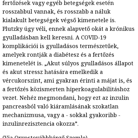
fertőzések vagy egyéb betegségek esetén
rosszabbul vannak, és rosszabb a náluk
kialakult betegségek végső kimenetele is.
Plutzky úgy véli, ennek alapvető okát a krónikus
gyulladásban kell keresni. A COVID-19
komplikációi is gyulladásos természetűek,
amelyek rontják a diabétesz és a fertőzés
kimenetelét is. „Akut súlyos gyulladásos állapot
és akut stressz hatására emelkedik a
vércukorszint, ami gyakran érinti a májat is, és
a fertőzés közismerten hiperkoagulabilitáshoz
vezet. Nehéz megmondani, hogy ezt az inzulin
pancreasból való kiáramlásának szokatlan
mechanizmusa, vagy a - sokkal gyakoribb -
inzulinrezisztencia okozza”.
(Via
Orvostovábbképző Szemle
)