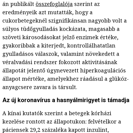
án publikált
összefoglalója
szerint az
eredményeik azt mutatták, hogy a
cukorbetegeknél szignifikánsan nagyobb volt a
súlyos tüdőgyulladás kockázata, magasabb a
szöveti károsodásokat jelző enzimek értéke,
gyakoribbak a kiterjedt, kontrollálhatatlan
gyulladásos válaszok, valamint növekedett a
véralvadási rendszer fokozott aktivitásának
állapotát jelentő úgynevezett hiperkoagulációs
állapot mértéke, amelyekhez ráadásul a glükóz-
anyagcsere zavara is társult.
Az új koronavírus a hasnyálmirigyet is támadja
A kínai kutatók szerint a betegek kórházi
kezelése rontott az állapotukon: felvételkor a
páciensek 29,2 százaléka kapott inzulint,