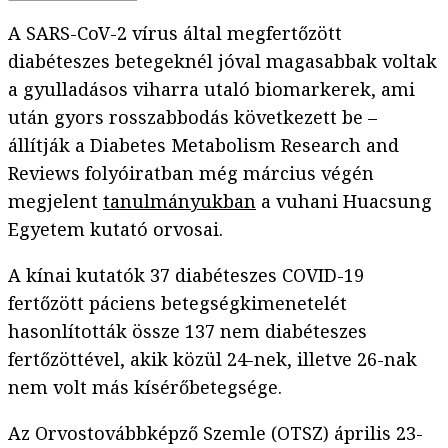
A SARS-CoV-2 vírus által megfertőzött
diabéteszes betegeknél jóval magasabbak voltak
a gyulladásos viharra utaló biomarkerek, ami
után gyors rosszabbodás következett be –
állítják a Diabetes Metabolism Research and
Reviews folyóiratban még március végén
megjelent
tanulmányukban
a vuhani Huacsung
Egyetem kutató orvosai.
A kínai kutatók 37 diabéteszes COVID-19
fertőzött páciens betegségkimenetelét
hasonlították össze 137 nem diabéteszes
fertőzöttével, akik közül 24-nek, illetve 26-nak
nem volt más kísérőbetegsége.
Az Orvostovábbképző Szemle (OTSZ) április 23-