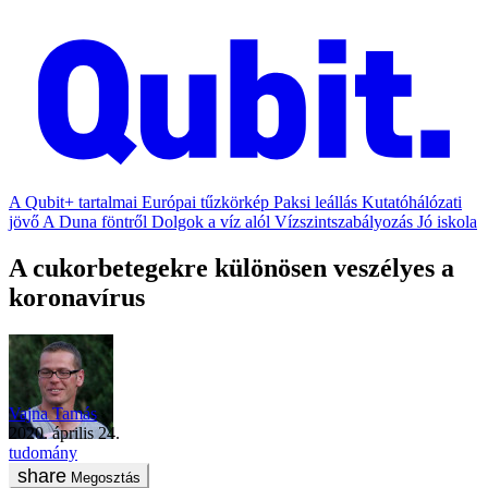
A Qubit+ tartalmai
Európai tűzkörkép
Paksi leállás
Kutatóhálózati
jövő
A Duna föntről
Dolgok a víz alól
Vízszintszabályozás
Jó iskola
A cukorbetegekre különösen veszélyes a
koronavírus
Vajna Tamás
2020. április 24.
tudomány
Megosztás