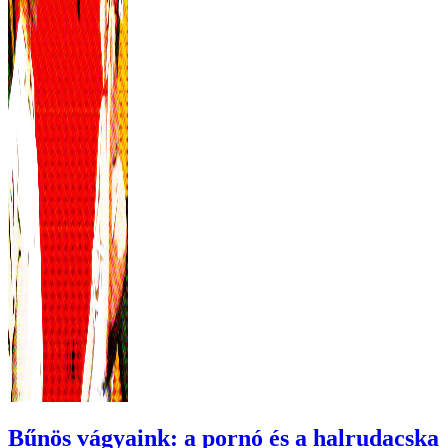
Bűnös vágyaink: a pornó és a halrudacska