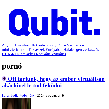
A Qubit+ tartalmai
Rekordalacsony Duna
Vízőrzők a
minisztériumban
Tűzvészek Európában
Halálos génszerkesztés
HUN-REN átalakítás
Radikális kívülállás
pornó
Ott tartunk, hogy az ember virtuálisan
akárkivel le tud feküdni
Barta Judit
tudomány
2024. december 30.