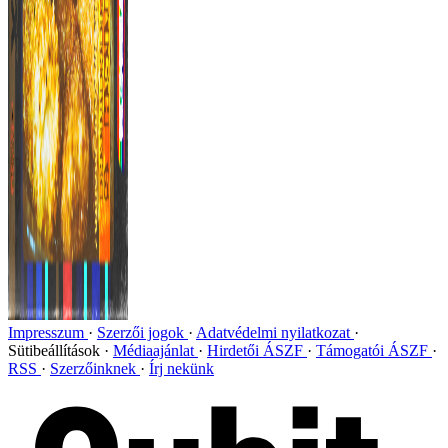
Impresszum
Szerzői jogok
Adatvédelmi nyilatkozat
Sütibeállítások
Médiaajánlat
Hirdetői ÁSZF
Támogatói ÁSZF
RSS
Szerzőinknek
Írj nekünk