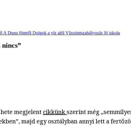
vő
A Duna föntről
Dolgok a víz alól
Vízszintszabályozás
Jó iskola
s nincs”
y hete megjelent
cikkünk
szerint még „semmilyen
kben”, majd egy osztályban annyi lett a fertőz