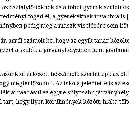
t az osztályfőnöknek és a többi gyerek szüleinek
eredményt fogad el, a gyerekeknek továbbra is já
tézményben pedig még a maszk viselésére sem köt
r, arról számolt be, hogy az egyik tanár közölt
 ezzel a szülők a járványhelyzeten nem javítana
vasónktól érkezett beszámoló szerint épp az olt
hogy megfertőződött. Az iskola jelentette is az e
iákjai ráadásul
az egyre súlyosabb járványhel
l tart, hogy ilyen körülmények között, hiába tölt