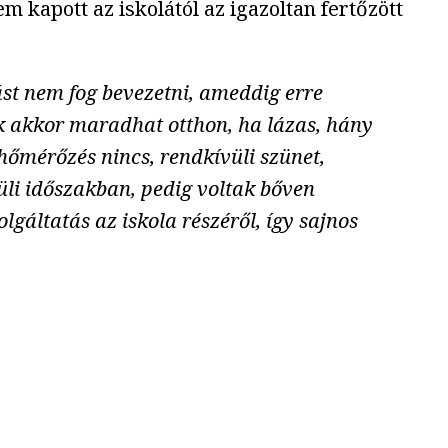
 kapott az iskolától az igazoltan fertőzött
ást nem fog bevezetni, ameddig erre
sak akkor maradhat otthon, ha lázas, hány
hőmérőzés nincs, rendkívüli szünet,
üli időszakban, pedig voltak bőven
gáltatás az iskola részéről, így sajnos