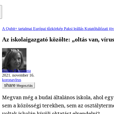
A Qubit+ tartalmai
Európai tűzkörkép
Paksi leállás
Kutatóhálózati jö
Az iskolaigazgató közölte: „oltás van, víru
Balázs Zsuzsanna
2021. november 16.
koronavírus
Megosztás
Megvan még a budai általános iskola, ahol eg
sem a közösségi terekben, sem az osztályterme
voltak iskolán kívüli oktatást elrendelni?