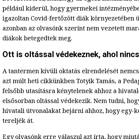
például kiderül, hogy gyermekei intézményébe
igazoltan Covid-fertőzött diák környezetében ü
azonban az olvasónk szerint nem vezetett mara
diákok betegedtek meg.
Ott is oltással védekeznek, ahol nincs
A tantermen kívüli oktatás elrendelését nemc
azt múlt heti cikkünkben Totyik Tamás, a Peda
felsőbb utasításra kénytelenek ahhoz a hivata
elsősorban oltással védekezik. Nem tudni, hog
hivatali útvonalakat bejárni ahhoz, hogy egy-
tereljék át.
Egy olvasónk erre válaszul azt írta, hogy miutá