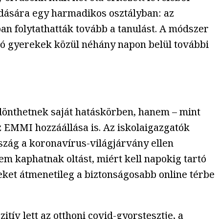
ldására egy harmadikos osztályban: az
ban folytathatták tovább a tanulást. A módszer
ró gyerekek közül néhány napon belül további
dönthetnek saját hatáskörben, hanem – mint
 EMMI hozzáállása is. Az iskolaigazgatók
szág a koronavírus-világjárvány ellen
m kaphatnak oltást, miért kell napokig tartó
eket átmenetileg a biztonságosabb online térbe
tív lett az otthoni covid-gyorstesztje, a