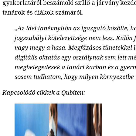
gyakorlatáról beszámoló szülő a járvány kezdet
tanárok és diákok számáról.
„Az idei tanévnyitón az igazgató közölte, h
jogszabályi kötelezettsége nem lesz. Külön
vagy megy a hasa. Megfázásos tünetekkel lá
digitális oktatás egy osztálynak sem lett 
megbetegedések a tanári karban és a gyerme
sosem tudhatom, hogy milyen környezetbe 
Kapcsolódó cikkek a Qubiten: