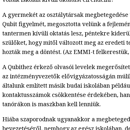
A gyermekét az osztálytársak megbetegedése ut
Qubit figyelmét, megosztotta velünk a fejlem
tantermen kívüli oktatás lesz, péntekre kiderü
szülőket, hogy mitől változott meg az eredeti 
hozták meg a döntést. (Az EMMI-t felkerestük,
A Qubithez érkező olvasói levelek megerősítet
az intézményvezetők elővigyázatosságán múlik.
általunk említett másik budai iskolában példáu
kontaktusszámok csökkentése érdekében, hane
tanórákon is maszkban kell lenniük.
Hiába szaporodnak ugyanakkor a megbetegedés
bevezetéséről, nemhogy az egész iskolában, de 