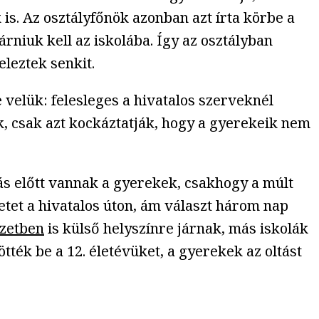
 is. Az osztályfőnök azonban azt írta körbe a
rniuk kell az iskolába. Így az osztályban
eleztek senkit.
e velük: felesleges a hivatalos szerveknél
k, csak azt kockáztatják, hogy a gyerekeik nem
ás előtt vannak a gyerekek, csakhogy a múlt
setet a hivatalos úton, ám választ három nap
yzetben
is külső helyszínre járnak, más iskolák
ötték be a 12. életévüket, a gyerekek az oltást