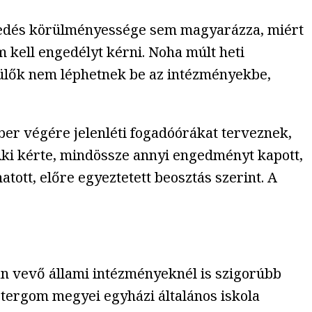
kedés körülményessége sem magyarázza, miért
ell engedélyt kérni. Noha múlt heti
szülők nem léphetnek be az intézményekbe,
er végére jelenléti fogadóórákat terveznek,
 Aki kérte, mindössze annyi engedményt kapott,
atott, előre egyeztetett beosztás szerint. A
an vevő állami intézményeknél is szigorúbb
tergom megyei egyházi általános iskola