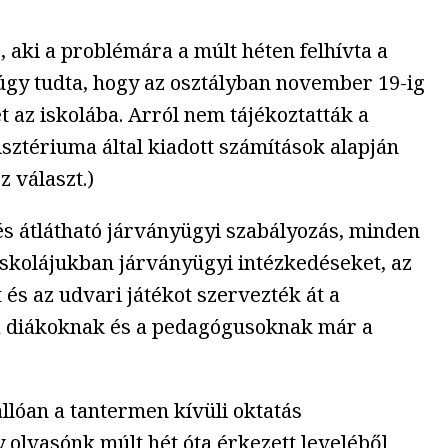
 aki a problémára a múlt héten felhívta a
úgy tudta, hogy az osztályban november 19-ig
t az iskolába. Arról nem tájékoztatták a
isztériuma által kiadott számítások alapján
 választ.)
és átlátható járványügyi szabályozás, minden
iskolájukban járványügyi intézkedéseket, az
 és az udvari játékot szervezték át a
 a diákoknak és a pedagógusoknak már a
óan a tantermen kívüli oktatás
 olvasónk múlt hét óta érkezett leveléből