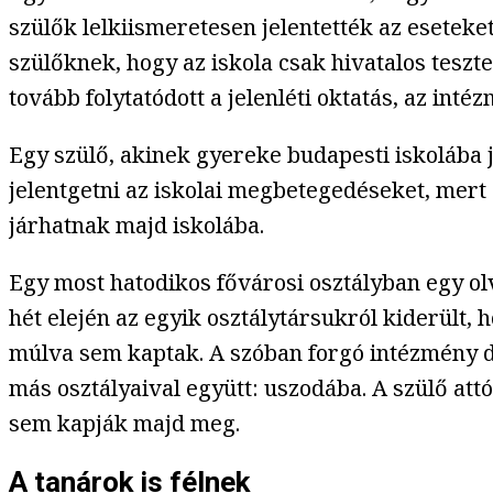
szülők lelkiismeretesen jelentették az eseteke
szülőknek, hogy az iskola csak hivatalos teszt
tovább folytatódott a jelenléti oktatás, az in
Egy szülő, akinek gyereke budapesti iskolába já
jelentgetni az iskolai megbetegedéseket, mert
járhatnak majd iskolába.
Egy most hatodikos fővárosi osztályban egy ol
hét elején az egyik osztálytársukról kiderült, 
múlva sem kaptak. A szóban forgó intézmény d
más osztályaival együtt: uszodába. A szülő attó
sem kapják majd meg.
A tanárok is félnek