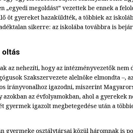
n „egyedi megoldást” vezettek be ennek a felo
lő öt gyereket hazaküldték, a többiek az iskolá
déktalan sikerre: az iskolába továbbra is bejá
 oltás
sak az nehezíti, hogy az intézményvezetők nem 
gógusok Szakszervezete alelnöke elmondta –, az
los irányvonalhoz igazodni, miszerint Magyaror
y azokban az évfolyamokban, ahol a gyerekek ne
két gyermek igazolt megbetegedése után a többi
n gyermeke osztálytársai közül háromnak is pozi