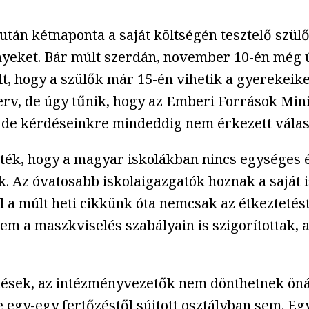
án kétnaponta a saját költségén tesztelő szülő,
ényeket. Bár múlt szerdán, november 10-én még 
lt, hogy a szülők már 15-én vihetik a gyerekeike
terv, de úgy tűnik, hogy az Emberi Források Min
 de kérdéseinkre mindeddig nem érkezett válasz
ték, hogy a magyar iskolákban nincs egységes 
 Az óvatosabb iskolaigazgatók hoznak a saját 
l a múlt heti cikkünk óta nemcsak az étkeztetést
m a maszkviselés szabályain is szigorítottak,
ek, az intézményvezetők nem dönthetnek önáll
egy-egy fertőzéstől sújtott osztályban sem. Egy