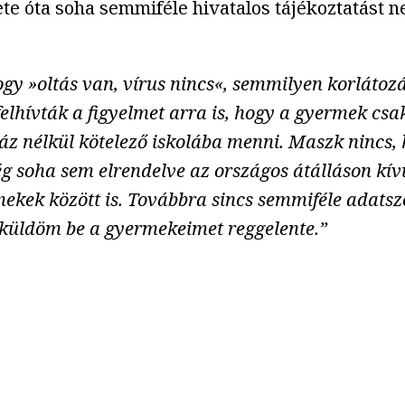
e óta soha semmiféle hivatalos tájékoztatást nem
ogy »oltás van, vírus nincs«, semmilyen korlátoz
 felhívták a figyelmet arra is, hogy a gyermek c
z nélkül kötelező iskolába menni. Maszk nincs, 
még soha sem elrendelve az országos átálláson kív
kek között is. Továbbra sincs semmiféle adatszol
küldöm be a gyermekeimet reggelente.”