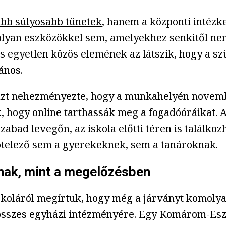
bb súlyosabb tünetek
, hanem a központi intéz
an eszközökkel sem, amelyekhez senkitől nem k
és egyetlen közös elemének az látszik, hogy a 
ános.
 azt nehezményezte, hogy a munkahelyén novemb
ék, hogy online tarthassák meg a fogadóóráikat.
abad levegőn, az iskola előtti téren is találkozh
telező sem a gyerekeknek, sem a tanároknak.
znak, mint a megelőzésben
iskoláról megírtuk, hogy még a járványt komoly
 összes egyházi intézményére. Egy Komárom-Esz