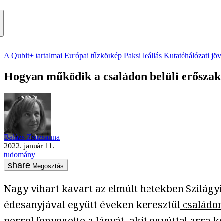
A Qubit+ tartalmai
Európai tűzkörkép
Paksi leállás
Kutatóhálózati jö
Hogyan működik a családon belüli erőszak
Balázs Zsuzsanna
2022. január 11.
tudomány
Megosztás
Nagy vihart kavart az elmúlt hetekben Szilágy
édesanyjával együtt éveken keresztül
családon
perrel fenyegette a lányát, akit egyúttal arra