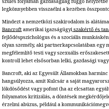
szülés folyamán gazdaságilag függő helyzetbe ke
legkönnyebben visszaélni a kezében összpontos
Mindezt a nemzetközi szakirodalom is alátáma
Bancroft
amerikai igazságügyi
szakértő és ta
fejlődéspszichológus és a szociális munkáskén
olyan személy, aki partnerkapcsolatában egy m
megfélemlítő testi vagy szexuális erőszakesett
kontroll lehet elsősorban lelki, gazdasági vagy
Bancroft, aki az Egyesült Államokban harminc 
hangsúlyozza, amit Kulcsár a saját magyarorsz
lökdösődést vagy pofont (ha az elcsattan egyá
folyamatos kritizálás, a döntések megkérdőjel
érzelmi abúzus, például a kommunikációmegvoná