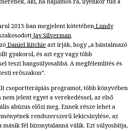
tnerének, aki, ha hajlamos rá, ilyenkor tud a
arul 2013-ban megjelent kötetében
Lundy
 szakosodott
Jay Silverman
ozó
Daniel Ritchie
azt írják, hogy „a bántalmazó
lt gyakorol, és azt egy vagy több
sel teszi hangsúlyosabbá. A megfélemlítés és
testi erőszakon”.
ált csoportterápiás programot, több könyvében
 nem jelent egyet a verekedéssel, az első
ális abúzus előzi meg. Ennek része lehet a
leményének rendszerszerű lekicsinylése, az
sik fél bizonytalanná válik. Ezt súlyosbítja,