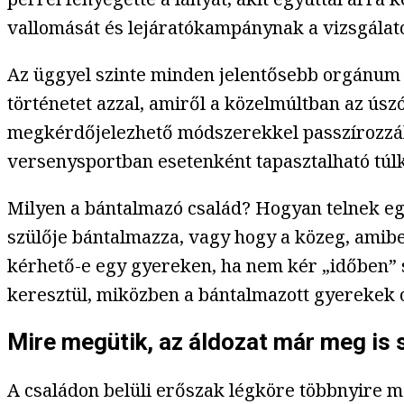
vallomását és lejáratókampánynak a vizsgálato
Az üggyel szinte minden jelentősebb orgánum fo
történetet azzal, amiről a közelmúltban az úsz
megkérdőjelezhető módszerekkel passzírozzák 
versenysportban esetenként tapasztalható túl
Milyen a bántalmazó család? Hogyan telnek eg
szülője bántalmazza, vagy hogy a közeg, amib
kérhető-e egy gyereken, ha nem kér „időben” 
keresztül, miközben a bántalmazott gyerekek 
Mire megütik, az áldozat már meg is
A családon belüli erőszak légköre többnyire m