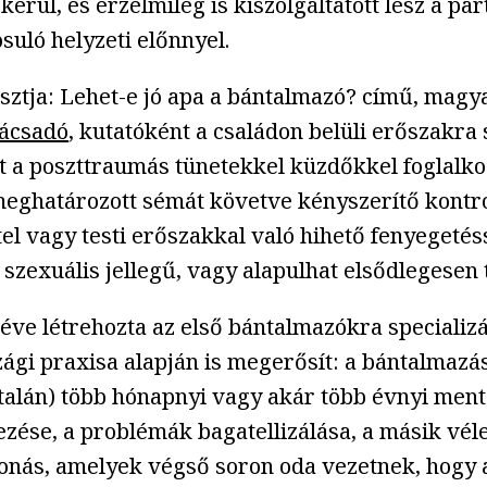
rül, és érzelmileg is kiszolgáltatott lesz a par
uló helyzeti előnnyel.
sztja: Lehet-e jó apa a bántalmazó? című, magy
nácsadó
, kutatóként a családon belüli erőszakra
t a poszttraumás tünetekkel küzdőkkel foglalk
eghatározott sémát követve kényszerítő kontrol
el vagy testi erőszakkal való hihető fenyegetés
 szexuális jellegű, vagy alapulhat elsődlegesen 
éve létrehozta az első bántalmazókra specializ
ági praxisa alapján is megerősít: a bántalmazás
ltalán) több hónapnyi vagy akár több évnyi ment
ezése, a problémák bagatellizálása, a másik vé
s, amelyek végső soron oda vezetnek, hogy a má