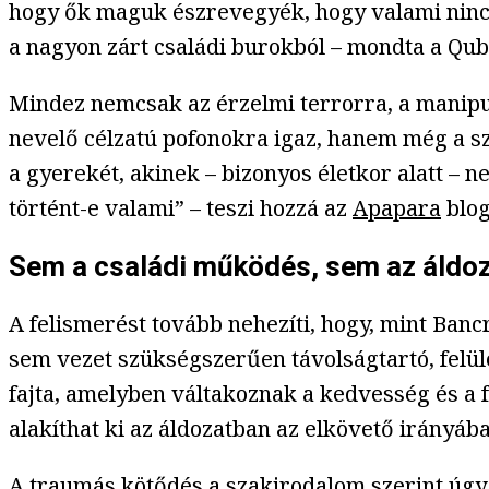
hogy ők maguk észrevegyék, hogy valami nincs
a nagyon zárt családi burokból – mondta a Qu
Mindez nemcsak az érzelmi terrorra, a manipul
nevelő célzatú pofonokra igaz, hanem még a szex
a gyerekét, akinek – bizonyos életkor alatt – 
történt-e valami” – teszi hozzá az
Apapara
blog
Sem a családi működés, sem az áldo
A felismerést tovább nehezíti, hogy, mint Ban
sem vezet szükségszerűen távolságtartó, felüle
fajta, amelyben váltakoznak a kedvesség és a 
alakíthat ki az áldozatban az elkövető irányába
A traumás kötődés a szakirodalom szerint úgy a