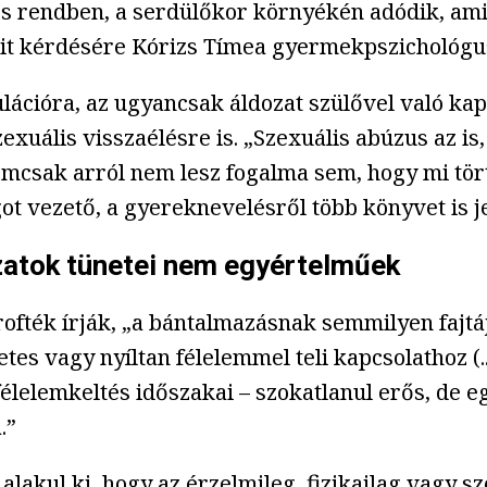
 rendben, a serdülőkor környékén adódik, amiko
bit kérdésére Kórizs Tímea gyermekpszichológu
ációra, az ugyancsak áldozat szülővel való kap
uális visszaélésre is. „Szexuális abúzus az is, 
nemcsak arról nem lesz fogalma sem, hogy mi tö
ot vezető, a gyereknevelésről több könyvet is j
zatok tünetei nem egyértelműek
crofték írják, „a bántalmazásnak semmilyen fajt
tes vagy nyíltan félelemmel teli kapcsolathoz (.
félelemkeltés időszakai – szokatlanul erős, de 
.”
lakul ki, hogy az érzelmileg, fizikailag vagy s