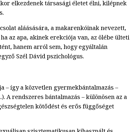
r elkezdenek társasági életet élni, kilépnek
s.
csolat aláásására, a makarenkóinak nevezett,
ha az apa, akinek erekciója van, az ölébe ülteti
rtént, hanem arról sem, hogy egyáltalán
egyző Szél Dávid pszichológus.
ája – így a közvetlen gyermekbántalmazás –
..). A rendszeres bántalmazás – különösen az a
egészségtelen kötődést és erős függőséget
zexuálisan szisztematikusan kihasznált és