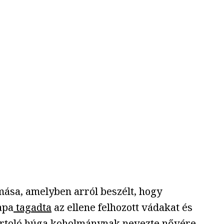
mása, amelyben arról beszélt, hogy
apa
tagadta
az ellene felhozott vádakat és
 sportoló húga koholmánynak nevezte nővére