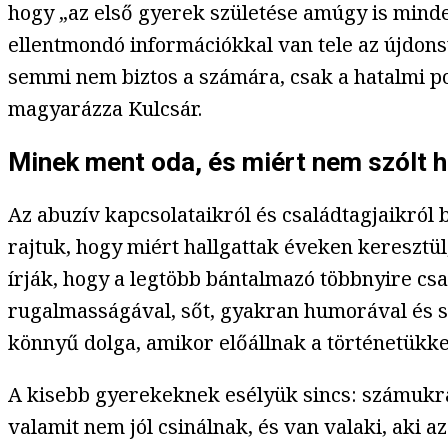
hogy „az első gyerek születése amúgy is minde
ellentmondó információkkal van tele az újdons
semmi nem biztos a számára, csak a hatalmi po
magyarázza Kulcsár.
Minek ment oda, és miért nem szólt
Az abuzív kapcsolataikról és családtagjaikró
rajtuk, hogy miért hallgattak éveken keresztül
írják, hogy a legtöbb bántalmazó többnyire cs
rugalmasságával, sőt, gyakran humorával és sz
könnyű dolga, amikor előállnak a történetükke
A kisebb gyerekeknek esélyük sincs: számukra 
valamit nem jól csinálnak, és van valaki, aki a