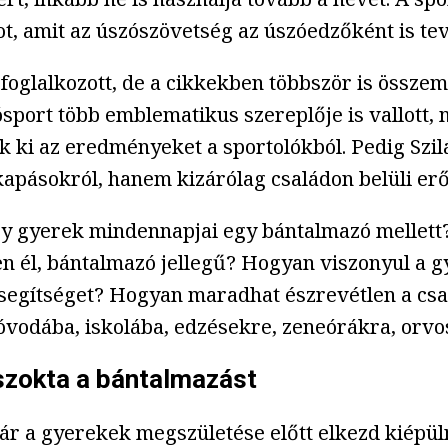
t, amit az úszószövetség az úszóedzőként is t
glalkozott, de a cikkekben többször is összemost
ósport több emblematikus szereplője is vallott,
ki az eredményeket a sportolókból. Pedig Szil
kapásokról, hanem kizárólag családon belüli er
y gyerek mindennapjai egy bántalmazó mellett?
en él, bántalmazó jellegű? Hogyan viszonyul a
segítséget? Hogyan maradhat észrevétlen a csa
óvodába, iskolába, edzésekre, zeneórákra, orvo
 szokta a bántalmazást
ár a gyerekek megszületése előtt elkezd kiépüln