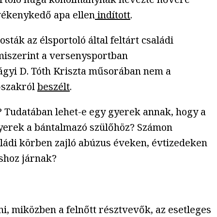
evékenykedő apa ellen
indított
.
ák az élsportoló által feltárt családi
 miszerint a versenysportban
ágyi D. Tóth Kriszta műsorában nem a
őszakról
beszélt
.
 Tudatában lehet-e egy gyerek annak, hogy a
 gyerek a bántalmazó szülőhöz? Számon
ládi körben zajló abúzus éveken, évtizedeken
shoz járnak?
i, miközben a felnőtt résztvevők, az esetleges