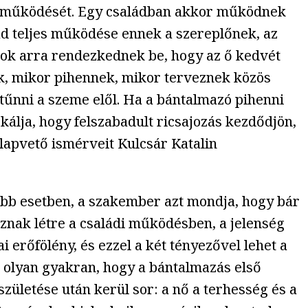
ádja működését. Egy családban akkor működnek
lád teljes működése ennek a szereplőnek, az
gok arra rendezkednek be, hogy az ő kedvét
k, mikor pihennek, mikor terveznek közös
ltűnni a szeme elől. Ha a bántalmazó pihenni
okálja, hogy felszabadult ricsajozás kezdődjön,
alapvető ismérveit Kulcsár Katalin
több esetben, a szakember azt mondja, hogy bár
znak létre a családi működésben, a jelenség
 erőfölény, és ezzel a két tényezővel lehet a
lő olyan gyakran, hogy a bántalmazás első
ületése után kerül sor: a nő a terhesség és a