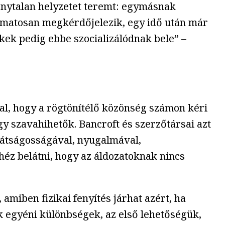
zonytalan helyzetet teremt: egymásnak
lyamatosan megkérdőjelezik, egy idő után már
kek pedig ebbe szocializálódnak bele” –
al, hogy a rögtönítélő közönség számon kéri
gy szavahihetők. Bancroft és szerzőtársai azt
arátságosságával, nyugalmával,
éz belátni, hogy az áldozatoknak nincs
miben fizikai fenyítés járhat azért, ha
nek egyéni különbségek, az első lehetőségük,