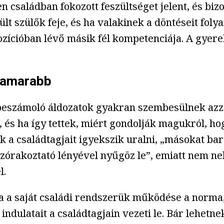
n családban fokozott feszültséget jelent, és bi
ült szülők feje, és ha valakinek a döntéseit fo
zícióban lévő másik fél kompetenciája. A gyere
 hamarabb
l beszámoló áldozatok gyakran szembesülnek azz
, és ha így tettek, miért gondolják magukról, ho
ak a családtagjait igyekszik uralni, „másokat b
órakoztató lényével nyűgöz le”, emiatt nem neh
l.
a saját családi rendszerük működése a norma, a
z indulatait a családtagjain vezeti le. Bár lehet