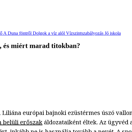
vő
A Duna föntről
Dolgok a víz alól
Vízszintszabályozás
Jó iskola
, és miért marad titokban?
i Liliána európai bajnoki ezüstérmes úszó vallo
 belüli erőszak
áldozataiként éltek. Az ügyvéd 
 kért, inkább ne is használja tovább a nevét. A