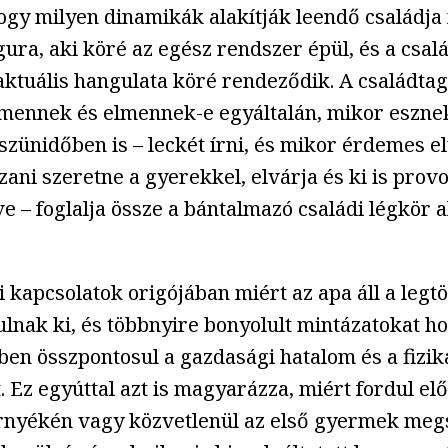
e, hogy milyen dinamikák alakítják leendő csal
gura, aki köré az egész rendszer épül, és a csa
ktuális hangulata köré rendeződik. A családta
a mennek és elmennek-e egyáltalán, mikor eszne
szünidőben is – leckét írni, és mikor érdemes e
ani szeretne a gyerekkel, elvárja és ki is prov
e – foglalja össze a bántalmazó családi légkör 
i kapcsolatok origójában miért az apa áll a leg
lnak ki, és többnyire bonyolult mintázatokat ho
en összpontosul a gazdasági hatalom és a fizikai
t. Ez egyúttal azt is magyarázza, miért fordul e
rnyékén vagy közvetlenül az első gyermek megsz