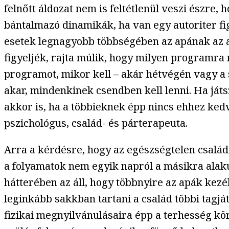
felnőtt áldozat nem is feltétlenül veszi észr
bántalmazó dinamikák, ha van egy autoriter fi
esetek legnagyobb többségében az apának az a
figyeljék, rajta múlik, hogy milyen programr
programot, mikor kell – akár hétvégén vagy a 
akar, mindenkinek csendben kell lenni. Ha játsz
akkor is, ha a többieknek épp nincs ehhez kedv
pszichológus, család- és párterapeuta.
Arra a kérdésre, hogy az egészségtelen család
a folyamatok nem egyik napról a másikra alaku
hátterében az áll, hogy többnyire az apák kezéb
leginkább sakkban tartani a család többi tagjá
fizikai megnyilvánulásaira épp a terhesség kö